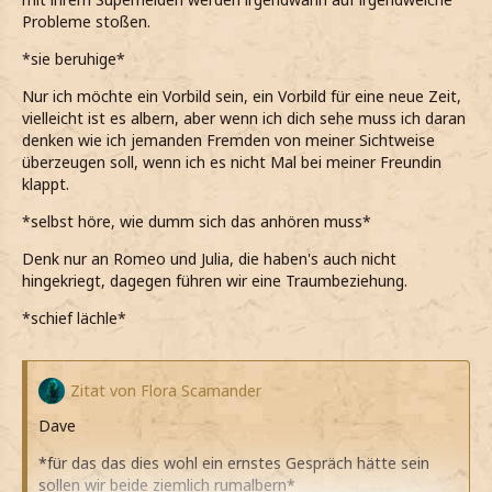
*das eindeutig zu einfach wäre und auch nicht möchte*
Probleme stoßen.
Wieso kann es nicht einfach unkompliziert sein? Ich
*sie beruhige*
dachte, dass Gefühle in einer Beziehung, die negativen
Nur ich möchte ein Vorbild sein, ein Vorbild für eine neue Zeit,
Dinge überwiegen können, aber du scheinst gerade nichts
vielleicht ist es albern, aber wenn ich dich sehe muss ich daran
anderes zu sehen.
denken wie ich jemanden Fremden von meiner Sichtweise
*mehr mich selbst frage, als dass es an Oscar gerichtet
überzeugen soll, wenn ich es nicht Mal bei meiner Freundin
ist*
klappt.
Andere bekommen es doch auch hin. Warum wir nicht?
*selbst höre, wie dumm sich das anhören muss*
*ihn dann anschaue und abermals seufze*
Denk nur an Romeo und Julia, die haben's auch nicht
hingekriegt, dagegen führen wir eine Traumbeziehung.
*meinen Kopf ein wenig senke*
*schief lächle*
Zitat von Flora Scamander
Dave
*für das das dies wohl ein ernstes Gespräch hätte sein
sollen wir beide ziemlich rumalbern*