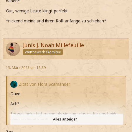
haben*
Gut, wenige Leute klingt perfekt.
*nickend meine und ihren Rolli anfange zu schieben*
Junis J. Noah Millefeuille
Wettbewerbskomitee
13. März 2023 um 15:39
Zitat von Flora Scamander
Dave
Ach?
*etwas belustigt meine als sie sagt das es für uns beide
überraschend kam*
Alles anzeigen
Was hat dich den schlussendlich dazu gebracht das genau
Zoe