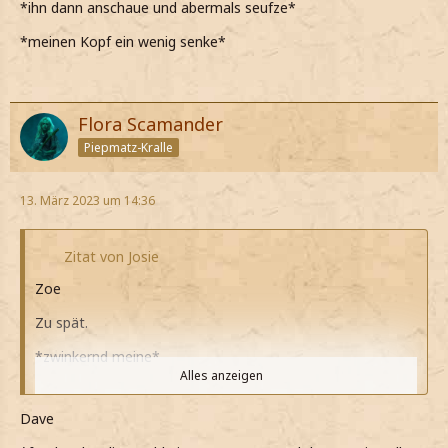
*ihn dann anschaue und abermals seufze*
*meinen Kopf ein wenig senke*
Flora Scamander
Piepmatz-Kralle
13. März 2023 um 14:36
Zitat von Josie
Zoe
Zu spät.
*zwinkernd meine*
Alles anzeigen
*es irgendwie auch ein wenig seltsam finde, dass wir noch
so rum albern*
Dave
Danke für die Glückwünsche.