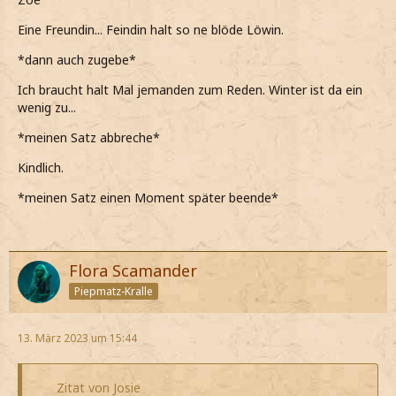
heute zusagen?
Eine Freundin... Feindin halt so ne blöde Löwin.
*wir uns in den letzten Tagen schliesslich kaum gesehen
haben*
*dann auch zugebe*
Gut, wenige Leute klingt perfekt.
Ich braucht halt Mal jemanden zum Reden. Winter ist da ein
wenig zu...
*nickend meine und ihren Rolli anfange zu schieben*
*meinen Satz abbreche*
Kindlich.
*meinen Satz einen Moment später beende*
Flora Scamander
Piepmatz-Kralle
13. März 2023 um 15:44
Zitat von Josie