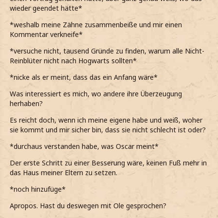
Erklärung hat. Das wäre ein Kompromiss, weil du sollst ja
wieder geendet hätte*
mich….
nur denken und nichts tun.
*weshalb meine Zähne zusammenbeiße und mir einen
*leicht nachdenklich sage*
*mir von ihr wünsche*
Kommentar verkneife*
…wenn ich dir sage, dass ich diese
Wörter
in deiner
*versuche nicht, tausend Gründe zu finden, warum alle Nicht-
Gegenwart nicht mehr sagen werde.
Reinblüter nicht nach Hogwarts sollten*
*langsam erkläre*
*nicke als er meint, dass das ein Anfang wäre*
Was meinst du?
Was interessiert es mich, wo andere ihre Überzeugung
*ihn fragend ansehe*
herhaben?
Es reicht doch, wenn ich meine eigene habe und weiß, woher
sie kommt und mir sicher bin, dass sie nicht schlecht ist oder?
*durchaus verstanden habe, was Oscar meint*
Der erste Schritt zu einer Besserung wäre, keinen Fuß mehr in
das Haus meiner Eltern zu setzen.
*noch hinzufüge*
Apropos. Hast du deswegen mit Ole gesprochen?