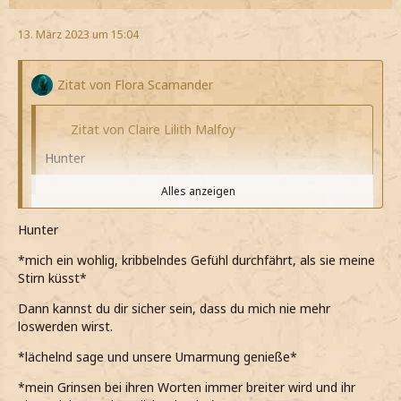
13. März 2023 um 15:04
Zitat von Flora Scamander
Zitat von Claire Lilith Malfoy
Hunter
Alles anzeigen
*wir Stirn an Stirn gegeneinander gelehnt dastehen
Hunter
und sie intensiv anschaue*
Alles anzeigen
*mich ein wohlig, kribbelndes Gefühl durchfährt, als sie meine
Ach ist das so, ja?
Jo
Stirn küsst*
*frech grinsend frage, als sie meint, dass sie mich
*bei seinen Worten leicht grinse*
Dann kannst du dir sicher sein, dass du mich nie mehr
noch hier haben möchte*
loswerden wirst.
*sein Kopf in meine Hände nehme und ihm ein Kuss auf
Ich bin nichts lieber, als bei dir Jo.
die Stirn gebe*
*lächelnd sage und unsere Umarmung genieße*
*dann lächelnd antworte und sie umarme*
Ja, das ist so. Und das wird sich auch nicht ändern.
*mein Grinsen bei ihren Worten immer breiter wird und ihr