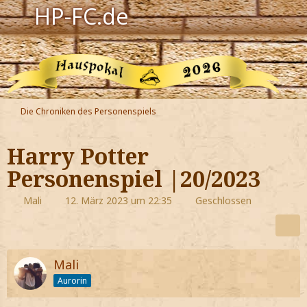
HP-FC.de
Navigation
Harry Potter
Der HP-FC
Die Chroniken des Personenspiels
Hogwarts
Harry Potter
Zauberwelt
Personenspiel |20/2023
Willkommen
Mali
12. März 2023 um 22:35
Geschlossen
Jetzt Fanclub-Mitglied werden!
Mali
Aurorin