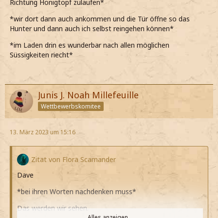
Richtung Honigtopf zulaufen*
kann, was für sie fühle*
*wir dort dann auch ankommen und die Tür öffne so das
*sie meine Hand dann mit ihrer verschränkt und
Hunter und dann auch ich selbst reingehen können*
weiterlaufen, nachdem uns voneinander gelöst haben*
*im Laden drin es wunderbar nach allen möglichen
Süssigkeiten riecht*
Junis J. Noah Millefeuille
Wettbewerbskomitee
13. März 2023 um 15:16
Zitat von Flora Scamander
Dave
*bei ihren Worten nachdenken muss*
Das werden wir sehen.
Alles anzeigen