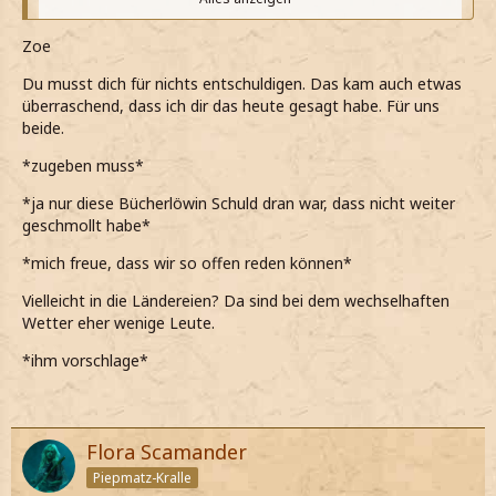
*ihr sage*
Zoe
*bei ihren Worten zu ihr schaue*
Du musst dich für nichts entschuldigen. Das kam auch etwas
Ich mag dich ja Zoe, ich wär mit sonst niemandem auf
überraschend, dass ich dir das heute gesagt habe. Für uns
den Ball gegangen.
beide.
*ehrlich meine*
*zugeben muss*
Aber ich kann dir das jetzt wirklich noch nicht sagen, tut
*ja nur diese Bücherlöwin Schuld dran war, dass nicht weiter
mir leid.
geschmollt habe*
*erneut ehrlich sage und selbst etwas überrascht von mir
*mich freue, dass wir so offen reden können*
bin*
Vielleicht in die Ländereien? Da sind bei dem wechselhaften
*die Hand dann wieder von ihrer Schulter nehme*
Wetter eher wenige Leute.
Hat Mademoiselle einen Wunsch wo sie hinmöchte?
*ihm vorschlage*
*sie dann frage da es sicherlich besseres gibt als diesen
Flur*
Flora Scamander
Piepmatz-Kralle