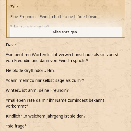
Zoe
Eine Freundin... Feindin halt so ne blöde Löwin.
*dann auch zugebe*
Alles anzeigen
Ich braucht halt Mal jemanden zum Reden. Winter ist da
ein wenig zu...
Dave
*meinen Satz abbreche*
*sie bei ihren Worten leicht verwirrt anschaue als sie zuerst
von Freundin und dann von Feindin spricht*
Kindlich.
Ne blöde Gryffindor… Hm.
*meinen Satz einen Moment später beende*
*dann mehr zu mir selbst sage als zu ihr*
Winter… ist ähm, deine Freundin?
*mal eben rate da mir ihr Name zumindest bekannt
vorkommt*
Kindlich? In welchem Jahrgang ist sie den?
*sie frage*