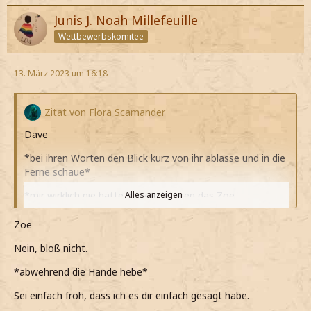
Junis J. Noah Millefeuille
Wettbewerbskomitee
13. März 2023 um 16:18
Zitat von Flora Scamander
Dave
*bei ihren Worten den Blick kurz von ihr ablasse und in die
Ferne schaue*
*mir wirklich nie hätte denken können das Zoe,
Alles anzeigen
Liebeskummer hat*
Zoe
*das ja dann wahrscheinlich auch mein verdienst gewesen
wäre und vielleicht wirklich etwas hätte checken sollen*
Nein, bloß nicht.
*leicht das Gesicht verziehe bei dem Wort
*abwehrend die Hände hebe*
Kitschliebesromane, ja alle Bücher mag, ausser solche*
Sei einfach froh, dass ich es dir einfach gesagt habe.
Sehr hilfreich? Na dann lass doch mal hören.