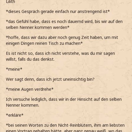
Lilith
Alles anzeigen
Wir wollen doch beide etwas erreichen.
*dieses Gespräch gerade einfach nur anstrengend ist*
Oscar
*hinterherschiebe*
*das Gefühl habe, dass es noch dauernd wird, bis wir auf den
Es ist doch egal wie du sie nennst. Das wichtigste ist doch
selben Nenner kommen werden*
*weiß, dass wir beide etwas möchten und das mit
was du denkst!
gegenseitiger Unterstützung erreichen können*
*hoffe, dass wir dazu aber noch genug Zeit haben, um mit
*zu ihr sage*
einigen Dingen reinen Tisch zu machen*
*erneut seufze, als der die Schlammblut-Geschichte
anspricht*
Natürlich will ich mir nicht selbst wiedersprechen, aber
Es ist nicht so, dass ich nicht verstehe, was du mir sagen
Einsicht ist der erste Weg zu Besserung.
willst, falls du das denkst.
Du hast selbst gesagt, dass du nicht von mir erwarten
kannst, dass ich von jetzt auf gleich alles ablegen
*meine*
*meine*
kann, was ich mein ganzes Leben lang vorgelebt
bekommen habe.
Vielleicht solltest du nicht jedes Nicht-Reinblut einfach Mal
Wer sagt denn, dass ich jetzt uneinsichtig bin?
nicht gleich beleidigen, dann merkst du, dass sie auch ganz
Ich weiß, dass du dich daran störst und dass es auch
*meine Augen verdrehe*
normale Menschen sind.
öfters deswegen zu Auseinandersetzungen zwischen
Ich versuche lediglich, dass wir in der Hinsicht auf den selben
uns kommen kann, aber es wäre dumm, zu sagen,
*ihr rate*
Nenner kommen.
dass ich deswegen keine Beziehung mit dir führen
Das wäre ein Anfang, aber ich würde mir wünschen dass
möchte.
*erkläre*
du lieber Mal darüber nachdenkst, wenn du mit solchen
*ihm ernsthaft erkläre*
Leuten wie Stephen redest, woher sie ihre Überzeugung
*bei seinen Worten zu den Nicht-Reinblütern, ihm am liebsten
haben und ob das in irgendeiner Weise eine logische
einen Vortrag gehalten hätte, aber ganz genau weiß, wo das
Vielleicht wäre es ein Anfang… für dich, als auch für