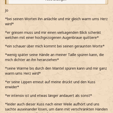
loswerden wirst.
Jo
*lächelnd sage und unsere Umarmung genieße*
*bei seinen Worten ihn anlächle und mir gleich warm ums Herz
*mein Grinsen bei ihren Worten immer breiter wird und ihr
wird*
einen vielsagenden Blick schenke*
*er grinsen muss und mir einen vielsagenden Blick schenkt
Oh….
welchen mit einer hochgezogenen Augenbraue quittiere*
*gedehnt von mir gebe*
*ein schauer über mich kommt bei seinen geraunten Worte*
….da gäbe es so einige Dinge, die ich nur allzu gerne tun
*wenig später seine Hände an meiner Taille spüren kann, die
würde.
mich dichter an ihn heranziehen*
*ihr ins Ohr raune und selbst spüre, wie mir ganz warm
*seine Wärme bis durch den Mantel spüren kann und mir ganz
wird*
warm ums Herz wird*
*meine Hände auf ihrer Taille platziere und sie dicht an
*er seine Lippen erneut auf meine drückt und den Kuss
mich heranziehe, sodass ihren warmen Körper durch ihren
erwider*
Mantel an meinem spüre*
*er intensiv ist und etwas länger andauert als sonst*
*meine Augen daraufhin schließe und meine Lippen
fordernd aber sanft auf ihre drücke*
*leider auch dieser Kuss nach einer Weile aufhört und uns
sachte auseinander lösen, um dann mit verschränkten Händen
*durch meine Brust ein Ziehen fährt und nicht beschreiben