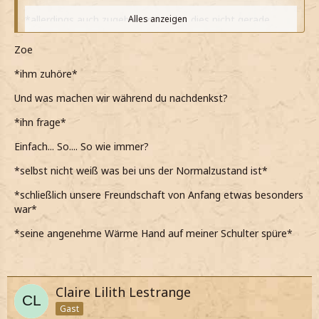
*allerdings auch zugeben muss das dies nicht gerade
Alles anzeigen
schlecht finde*
Zoe
*als sie such wegen den Glückwünschen bedankt die
Augen leicht verdrehe sie dann aber schief anlächle*
*ihm zuhöre*
Meine Worte!
Und was machen wir während du nachdenkst?
*sage als sie meint das man keine Menschen braucht
*ihn frage*
wenn man Bücher hat*
Einfach... So.... So wie immer?
*sie dann aber wieder etwas ernster anschaue*
*selbst nicht weiß was bei uns der Normalzustand ist*
Ich werde nachdenken Zoe und wenn ich genug
*schließlich unsere Freundschaft von Anfang etwas besonders
Nachgedacht hab, werde ich dir sagen wie ich dazu stehe.
war*
*dann ziemlich ruhig sage und ihr die Hand auf die Schulter
*seine angenehme Wärme Hand auf meiner Schulter spüre*
lege*
Claire Lilith Lestrange
Gast