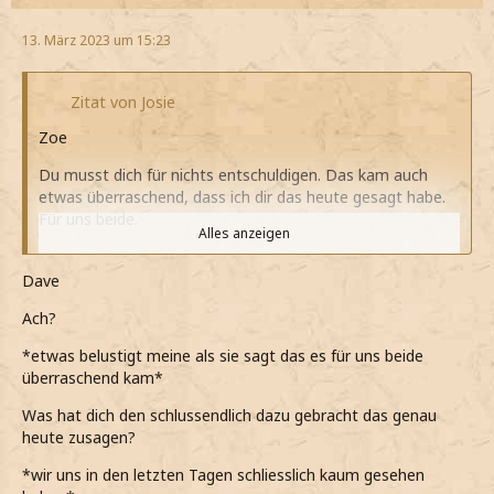
13. März 2023 um 15:23
Zitat von Josie
Zoe
Du musst dich für nichts entschuldigen. Das kam auch
etwas überraschend, dass ich dir das heute gesagt habe.
Für uns beide.
Alles anzeigen
*zugeben muss*
Dave
*ja nur diese Bücherlöwin Schuld dran war, dass nicht
weiter geschmollt habe*
Ach?
*mich freue, dass wir so offen reden können*
*etwas belustigt meine als sie sagt das es für uns beide
überraschend kam*
Vielleicht in die Ländereien? Da sind bei dem
wechselhaften Wetter eher wenige Leute.
Was hat dich den schlussendlich dazu gebracht das genau
heute zusagen?
*ihm vorschlage*
*wir uns in den letzten Tagen schliesslich kaum gesehen