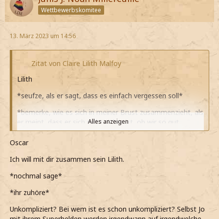
Wettbewerbskomitee
13. März 2023 um 14:56
Zitat von Claire Lilith Malfoy
Lilith
*seufze, als er sagt, dass es einfach vergessen soll*
*bemerke, wie es sich in meiner Brust zusammenzieht, als
er meint, dass er sich nicht sicher ist, ob wir so gut
Alles anzeigen
zusammen passen*
Oscar
Dann hättest du dir eher überlegen sollen, nicht mit mir
auszugehen, wenn du doch wusstest, was auf dich
Ich will mit dir zusammen sein Lilith.
zukommt…
*nochmal sage*
*leise sage und die aufkommenden Tränen spüre*
*ihr zuhöre*
*meine Beziehung zu Oscar jetzt nicht einfach aufgeben
Unkompliziert? Bei wem ist es schon unkompliziert? Selbst Jo
will*
mit ihrem Superhelden werden irgendwann auf irgendwelche