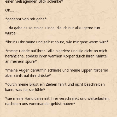
einen vielsagenden Blick schenke*
Wollen wir dann weiter?
*sage*
Oh….
*grinsend wissen will und sie anschaue*
*mich von ihm in den Arm nehmen lasse und diese
Umarmung mir mega gut tut*
*gedehnt von mir gebe*
*als uns nach einer Weile lösen mir die Haarsträhne zurück
….da gäbe es so einige Dinge, die ich nur allzu gerne tun
hinters Ohr schiebe und lächelnd zu Hunter schaue*
würde.
Ja, denke schon, oder möchtest du in dieser Ecke hier
*ihr ins Ohr raune und selbst spüre, wie mir ganz warm wird*
noch was machen?
*meine Hände auf ihrer Taille platziere und sie dicht an mich
*leicht lachend frage, ihm kurz ein Kuss auf die Wange gib,
heranziehe, sodass ihren warmen Körper durch ihren Mantel
ehe unsere Hände miteinander verschränke*
an meinem spüre*
@Claire Lilith Malfoy
*meine Augen daraufhin schließe und meine Lippen fordernd
aber sanft auf ihre drücke*
*durch meine Brust ein Ziehen fährt und nicht beschreiben
kann, was für sie fühle*
*sie meine Hand dann mit ihrer verschränkt und weiterlaufen,
nachdem uns voneinander gelöst haben*