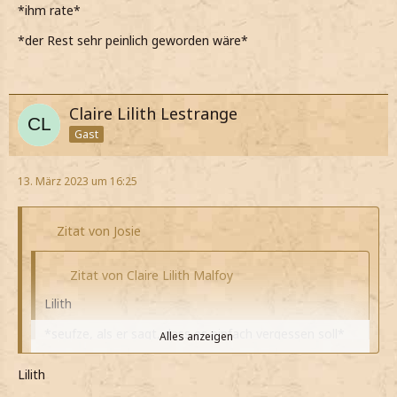
*ihm rate*
*schief grinsend sage und mich vor sie stelle*
*der Rest sehr peinlich geworden wäre*
Claire Lilith Lestrange
Gast
13. März 2023 um 16:25
Zitat von Josie
Zitat von Claire Lilith Malfoy
Lilith
*seufze, als er sagt, dass es einfach vergessen soll*
Alles anzeigen
*bemerke, wie es sich in meiner Brust
Lilith
zusammenzieht, als er meint, dass er sich nicht sicher
Alles anzeigen