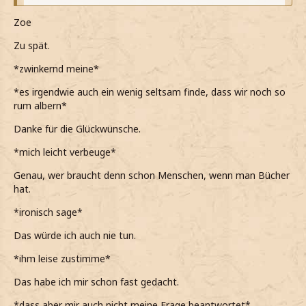
nenn mich nicht Trottel Zoe, das würdest du bereuen.
Zoe
*dann aber ziemlich gelassen sage*
Zu spät.
*leicht die Augen verdrehe als sie meint das man das echt
gar
nicht
bemerkt*
*zwinkernd meine*
*sie dann noch darauf zusprechen kommt das wohl
*es irgendwie auch ein wenig seltsam finde, dass wir noch so
wirklich etwas von meiner Gelassenheit verloren hab
rum albern*
eben*
Danke für die Glückwünsche.
*das natürlich selbst nie zugeben würde, sie es aber
*mich leicht verbeuge*
tatsächlich geschafft hat und mir noch immer nicht klar ist
warum genau*
Genau, wer braucht denn schon Menschen, wenn man Bücher
hat.
Eigentlich nein. Hm, aber wenn hättest du ihn wohl jetzt
bekommen, herzlichen Glückwunsch.
*ironisch sage*
*ironisch sage und sie kurz angrinse*
Das würde ich auch nie tun.
Pfff ach bitte....
*ihm leise zustimme*
*meine als sie meint das es wohl nur so ist wenn es um
Das habe ich mir schon fast gedacht.
Schule geht*
*dass aber mir auch nicht meine Frage beantwortet*