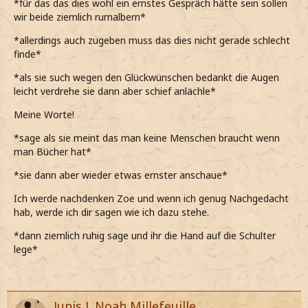
*für das das dies wohl ein ernstes Gespräch hätte sein sollen
wir beide ziemlich rumalbern*
*mich leicht verbeuge*
*allerdings auch zugeben muss das dies nicht gerade schlecht
Genau, wer braucht denn schon Menschen, wenn man
finde*
Bücher hat.
*als sie such wegen den Glückwünschen bedankt die Augen
*ironisch sage*
leicht verdrehe sie dann aber schief anlächle*
Das würde ich auch nie tun.
Meine Worte!
*ihm leise zustimme*
*sage als sie meint das man keine Menschen braucht wenn
man Bücher hat*
Das habe ich mir schon fast gedacht.
*sie dann aber wieder etwas ernster anschaue*
*dass aber mir auch nicht meine Frage beantwortet*
Ich werde nachdenken Zoe und wenn ich genug Nachgedacht
*ihn aber auch nicht drängen will*
hab, werde ich dir sagen wie ich dazu stehe.
*die Situation schon ein wenig schräg sind*
*dann ziemlich ruhig sage und ihr die Hand auf die Schulter
lege*
Junis J. Noah Millefeuille