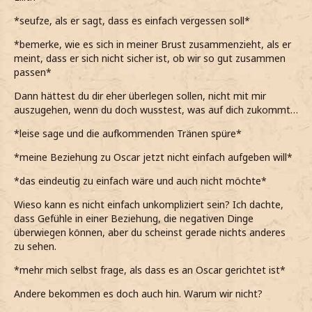
*eigentlich jetzt da nicht drüber diskutieren will*
schliesslich noch nie wirklich verliebt war oder so, oder
einen wirklich Freund oder Freundin hatte*
*seufze, als er sagt, dass es einfach vergessen soll*
Ich bin mir nur nicht so sicher ob wir dann so super
zusammen passen.
*bemerke, wie es sich in meiner Brust zusammenzieht, als er
meint, dass er sich nicht sicher ist, ob wir so gut zusammen
*seufzend meine*
passen*
*sie aber eindeutig nicht aufgeben werde*
Dann hättest du dir eher überlegen sollen, nicht mit mir
auszugehen, wenn du doch wusstest, was auf dich zukommt…
Da hast du eindeutig Recht. Ich hatte ihm geschrieben,
aber es dauert wahrscheinlich noch etwas bis er ihn erhält.
*leise sage und die aufkommenden Tränen spüre*
*er wahrscheinlich im Moment nicht Mal in Europa ist*
*meine Beziehung zu Oscar jetzt nicht einfach aufgeben will*
*das eindeutig zu einfach wäre und auch nicht möchte*
Wieso kann es nicht einfach unkompliziert sein?
Ich dachte,
dass Gefühle in einer Beziehung, die negativen Dinge
überwiegen können, aber du scheinst gerade nichts anderes
zu sehen.
*mehr mich selbst frage, als dass es an Oscar gerichtet ist*
Andere bekommen es doch auch hin. Warum wir nicht?