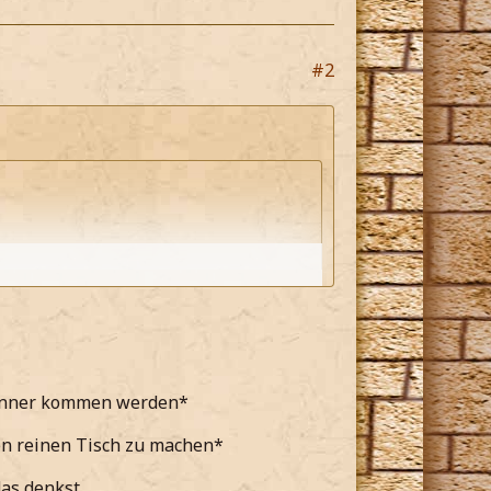
#2
 Nenner kommen werden*
st!
terstützung erreichen können*
en reinen Tisch zu machen*
das denkst.