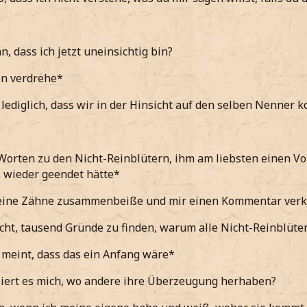
will ich mir nicht selbst wiedersprechen, aber Einsicht ist 
elbst gesagt, dass du nicht von mir erwarten kannst, dass ic
s ich mein ganzes Leben lang vorgelebt bekommen habe.
, dass ich jetzt uneinsichtig bin?
solltest du nicht jedes Nicht-Reinblut einfach Mal nicht gle
, dass du dich daran störst und dass es auch öfters deswe
 normale Menschen sind.
n verdrehe*
en kann, aber es wäre dumm, zu sagen, dass ich deswegen
 lediglich, dass wir in der Hinsicht auf den selben Nenner
sthaft erkläre*
in Anfang, aber ich würde mir wünschen dass du lieber Ma
uten wie Stephen redest, woher sie ihre Überzeugung habe
t wäre es ein Anfang… für dich, als auch für mich….
Worten zu den Nicht-Reinblütern, ihm am liebsten einen Vo
che Erklärung hat. Das wäre ein Kompromiss, weil du sollst 
 wieder geendet hätte*
nachdenklich sage*
hr wünsche*
ine Zähne zusammenbeiße und mir einen Kommentar verk
h dir sage, dass ich diese
Wörter
in deiner Gegenwart nicht
cht, tausend Gründe zu finden, warum alle Nicht-Reinblüte
 erkläre*
r meint, dass das ein Anfang wäre*
nst du?
iert es mich, wo andere ihre Überzeugung herhaben?
gend ansehe*