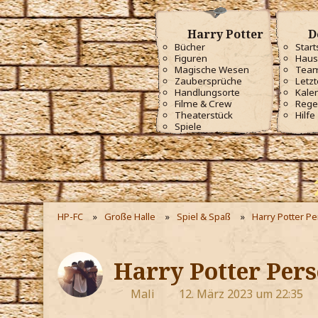
Harry Potter
D
Bücher
Start
Figuren
Haus
Magische Wesen
Tea
Zaubersprüche
Letzt
Handlungsorte
Kale
Filme & Crew
Rege
Theaterstück
Hilfe
Spiele
HP-FC
Große Halle
Spiel & Spaß
Harry Potter P
Harry Potter Pers
Mali
12. März 2023 um 22:35