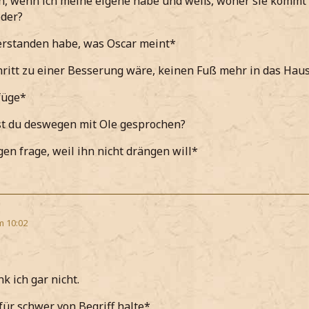
ch, wenn ich meine eigene habe und weiß, woher sie kommt u
oder?
erstanden habe, was Oscar meint*
hritt zu einer Besserung wäre, keinen Fuß mehr in das Haus
füge*
st du deswegen mit Ole gesprochen?
gen frage, weil ihn nicht drängen will*
m 10:02
k ich gar nicht.
 für schwer von Begriff halte*