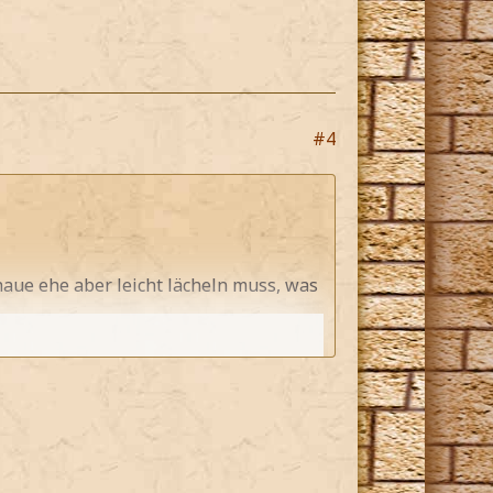
#4
haue ehe aber leicht lächeln muss, was
merkt*
 meiner Gelassenheit verloren hab