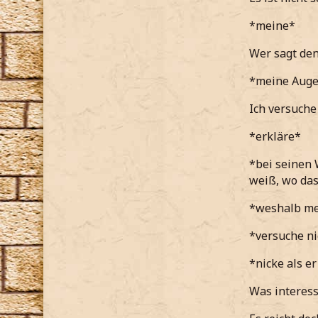
Natürlich 
Du hast s
*meine*
*meine*
kann, wa
Wer sagt denn
Vielleicht 
Ich weiß
auch ganz
*meine Auge
uns komm
möchte.
*ihr rate*
Ich versuche
*ihm ern
Das wäre e
*erkläre*
solchen Le
Vielleich
*bei seinen 
eine logis
weiß, wo das
*leicht 
*mir von i
*weshalb me
…wenn ic
*versuche ni
*langsam
*nicke als e
Was mei
Was interess
*ihn fra