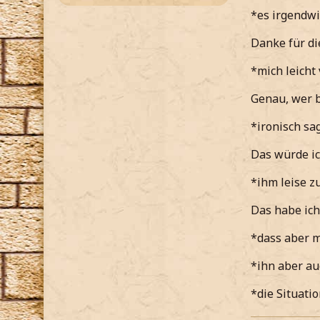
eben*
*es irgendwi
*das natür
Danke für d
ist warum
*mich leicht
Eigentlich
Genau, wer 
*ironisch 
*ironisch sa
Pfff ach bitt
Das würde ic
*meine als
*ihm leise 
Auch in an
Das habe ich
*schulterz
*dass aber m
Du musstes
zusein der
*ihn aber au
*schulter
*die Situati