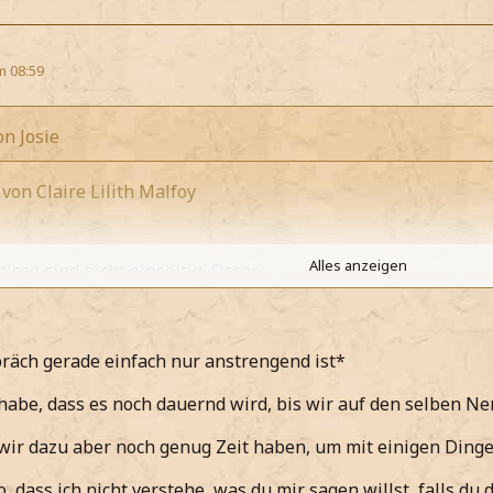
m 08:59
on Josie
 von Claire Lilith Malfoy
Alles anzeigen
sse sind nicht einseitig, Oscar.
nd meine*
Alles anzeigen
en doch beide etwas erreichen.
räch gerade einfach nur anstrengend ist*
erschiebe*
habe, dass es noch dauernd wird, bis wir auf den selben
 egal wie du sie nennst. Das wichtigste ist doch was du denk
ass wir beide etwas möchten und das mit gegenseitiger Un
 wir dazu aber noch genug Zeit haben, um mit einigen Ding
ge*
seufze, als der die Schlammblut-Geschichte anspricht*
so, dass ich nicht verstehe, was du mir sagen willst, falls du 