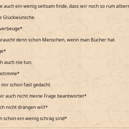
e auch ein wenig seltsam finde, dass wir noch so rum alber
lich selbst nie zugeben würde, sie es aber tatsächlich gesch
ie Glückwünsche.
 genau*
 verbeuge*
 nein. Hm, aber wenn hättest du ihn wohl jetzt bekommen, 
braucht denn schon Menschen, wenn man Bücher hat.
sage und sie kurz angrinse*
ge*
e....
h auch nie tun.
 sie meint das es wohl nur so ist wenn es um Schule geht*
zustimme*
deren Dingen, nur nicht in Menschenkentniss. Da muss ich
 mir schon fast gedacht.
uckend meine da nun wirklich nichts anfangen kann mit an
ir auch nicht meine Frage beantwortet*
t mir keine Bestätigung geben, in dem Fall glaub ich dir, Z
 Leute einfach ver*rscht*
ch nicht drängen will*
zuckend meine*
on schon ein wenig schräg sind*