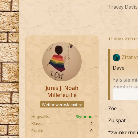
Tracey Davis
13. März 2023 u
Zitat 
Dave
*als sie m
ziemlich se
Junis J. Noah
Millefeuille
nenn mich 
Wettbewerbskomitee
Zoe
*dann aber
Hogwarts
Slytherin
Zu spät.
*leicht di
Klasse
2
Punkte
0
*zwinkernd 
*sie dann 