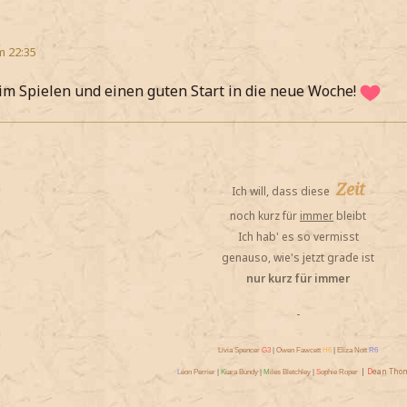
m 22:35
im Spielen und einen guten Start in die neue Woche!
Zeit
Ich will, dass diese
noch kurz für
immer
bleibt
Ich hab' es so vermisst
genauso, wie's jetzt grade ist
nur kurz für immer
-
Livia Spencer
G3
|
Owen Fawcett
H6
|
Eliza Nott
R6
|
D
ean Tho
L
éon Perrier
|
K
iara Bundy
|
M
iles Bletchley
|
S
ophie Roper