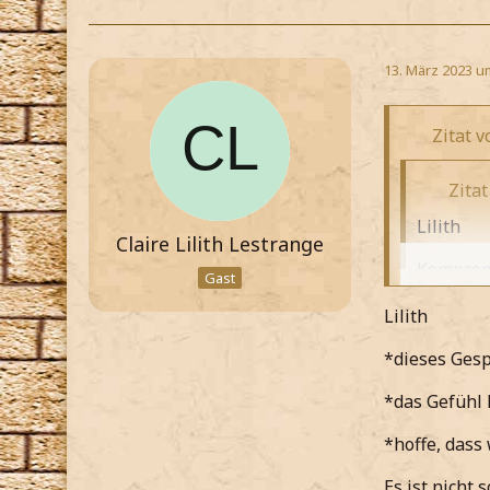
13. März 2023 u
Zitat v
Zitat
Lilith
Claire Lilith Lestrange
Kompromi
Gast
*seufze
Lilith
Wir woll
*dieses Gesp
Oscar
*hinterh
*das Gefühl 
Es ist doch
*weiß, d
*hoffe, dass
*zu ihr sa
*erneut 
Es ist nicht 