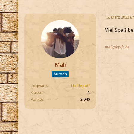
12. März 2023 u
Viel Spaß be
mali@hp-fc.de
Mali
Aurorin
Hogwarts
Hufflepuff
Klasse
5
Punkte
3.940