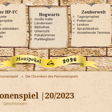
er HP-FC
Zauberwelt
Hogwarts
seite
Tagesprophet
Große Halle
projekte
Pottercast
Ländereien
m
Lexikon
Bibliothek
e Aktivitäten
Sprachlexikon
Unterricht
nder
Anstehende Termine
Pokalzimmer
ln
Punktegläser
ersonenspiel
Die Chroniken des Personenspiels
onenspiel |20/2023
Geschlossen