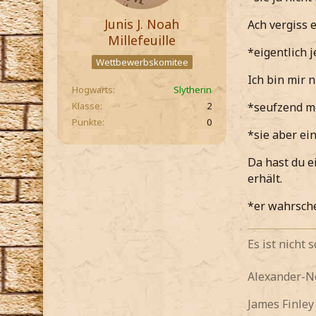
Junis J. Noah
Ach vergiss e
Millefeuille
*eigentlich j
Wettbewerbskomitee
Ich bin mir 
Hogwarts
Slytherin
Klasse
2
*seufzend m
Punkte
0
*sie aber ei
Da hast du e
erhält.
*er wahrsche
Es ist nicht
Alexander-
James Finle