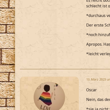
Es reicht do
schlecht ist 
*durchaus v
Der erste Sc
*noch hinzu
Apropos. Ha
*leicht verle
13. März 2023 u
Oscar
Nein, das den
*sie ja nicht