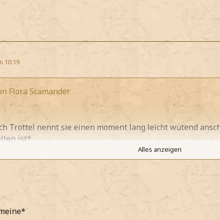
m 10:19
von Flora Scamander
ich Trottel nennt sie einen moment lang leicht wütend ansc
lten ist*
Alles anzeigen
nicht Trottel Zoe, das würdest du bereuen.
 ziemlich gelassen sage*
e Augen verdrehe als sie meint das man das echt gar
nicht
be
meine*
noch darauf zusprechen kommt das wohl wirklich etwas von