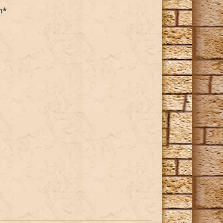
n*
afft hat und mir noch immer nicht klar
herzlichen Glückwunsch.
 zustimmen.
deren, zumindest meistens*
oe. Du scheinst zumindest nicht jemand