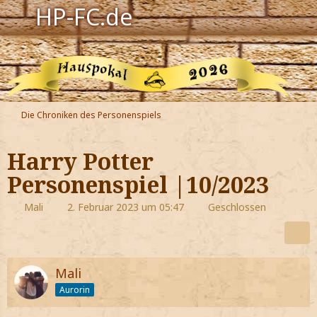
HP-FC.de
Navigation
Harry Potter
Der HP-FC
Die Chroniken des Personenspiels
Hogwarts
Harry Potter
Zauberwelt
Personenspiel |10/2023
Willkommen
Mali
2. Februar 2023 um 05:47
Geschlossen
Jetzt Fanclub-Mitglied werden!
Mali
Aurorin