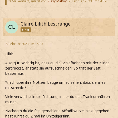
3 Mal editiert, zuletzt von
Zissy Malfoy
(
2. Februar 2023 um 14:59
)
Claire Lilith Lestrange
Gast
2. Februar 2023 um 15:03
Lilith
Also gut. Wichtig ist, dass du die Schlafbohnen mit der Klinge
zerdrückst, anstatt sie aufzuschneiden. So tritt der Saft
besser aus.
*mich über ihre Notizen beuge um zu sehen, dass sie alles
mitschreibt*
Viele verwechseln die Richtung, in der du den Trank umrühren
musst.
Nachdem du die fein gemahlene Affodillwurzel hinzugegeben
hast rührst du 2 mal im Uhrzeigersinn.