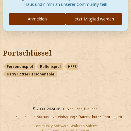
Haus und nimm an unserer Community teil!
Anmelden
Jetzt Mitglied werden
Portschlüssel
Personenspiel
Rollenspiel
HPPS
Harry Potter Personenspiel
© 2000–2024 HP-FC.
Von Fans, für Fans.
•
•
•
Nutzungsvereinbarung
•
Datenschutz
•
Impressum
Community-Software:
WoltLab Suite™
HP-FC-Software:
HP-FC Core