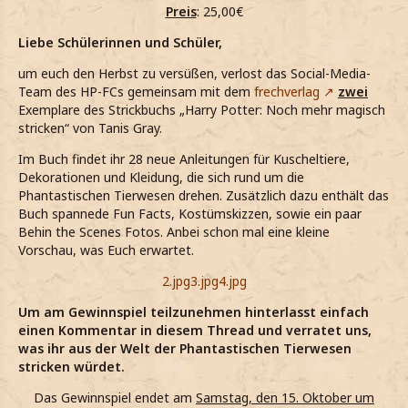
Preis
: 25,00€
Liebe Schülerinnen und Schüler,
um euch den Herbst zu versüßen, verlost das Social-Media-
Team des HP-FCs gemeinsam mit dem
frechverlag
zwei
Exemplare des Strickbuchs „Harry Potter: Noch mehr magisch
stricken“ von Tanis Gray.
Im Buch findet ihr 28 neue Anleitungen für Kuscheltiere,
Dekorationen und Kleidung, die sich rund um die
Phantastischen Tierwesen drehen. Zusätzlich dazu enthält das
Buch spannede Fun Facts, Kostümskizzen, sowie ein paar
Behin the Scenes Fotos.
Anbei schon mal eine kleine
Vorschau, was Euch erwartet.
2.jpg
3.jpg
4.jpg
Um am Gewinnspiel teilzunehmen hinterlasst einfach
einen Kommentar in diesem Thread und verratet uns,
was ihr aus der Welt der Phantastischen Tierwesen
stricken würdet.
Das Gewinnspiel endet am
Samstag, den 15. Oktober um