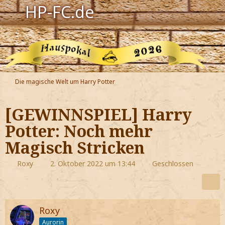
HP-FC.de
Navigation
Harry Potter
Der HP-FC
Die magische Welt um Harry Potter
Hogwarts
[GEWINNSPIEL] Harry
Zauberwelt
Potter: Noch mehr
Magisch Stricken
Willkommen
Roxy
2. Oktober 2022 um 13:44
Geschlossen
Jetzt Fanclub-Mitglied werden!
Roxy
Aurorin