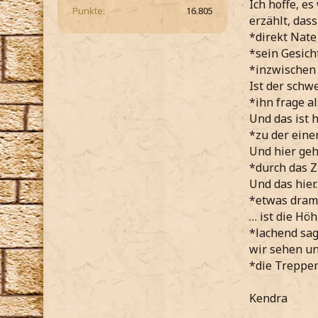
Ich hoffe, e
Punkte
16.805
erzählt, dass
*direkt Nate
*sein Gesich
*inzwischen 
Ist der schw
*ihn frage a
Und das ist 
*zu der ein
Und hier ge
*durch das 
Und das hier
*etwas dram
… ist die Hö
*lachend sag
wir sehen un
*die Treppe
Kendra