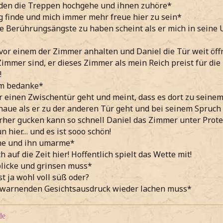
iden die Treppen hochgehe und ihnen zuhöre*
ig finde und mich immer mehr freue hier zu sein*
e Berührungsängste zu haben scheint als er mich in seine
 vor einem der Zimmer anhalten und Daniel die Tür weit öff
 Zimmer sind, er dieses Zimmer als mein Reich preist für di
!
hm bedanke*
er einen Zwischentür geht und meint, dass es dort zu seine
aue als er zu der anderen Tür geht und bei seinem Spruch
her gucken kann so schnell Daniel das Zimmer unter Prote
n hier… und es ist sooo schön!
he und ihn umarme*
h auf die Zeit hier! Hoffentlich spielt das Wette mit!
licke und grinsen muss*
t ja wohl voll süß oder?
 warnenden Gesichtsausdruck wieder lachen muss*
de