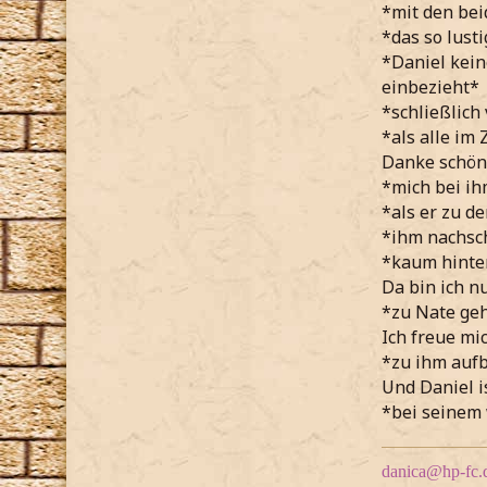
*mit den be
*das so lust
*Daniel kein
einbezieht*
*schließlich
*als alle im
Danke schön
*mich bei i
*als er zu d
*ihm nachsch
*kaum hinter
Da bin ich nu
*zu Nate ge
Ich freue mic
*zu ihm aufb
Und Daniel is
*bei seinem
danica@hp-fc.