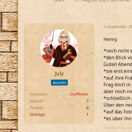
3. September 20
Henry.
*noch nicht 
*den Blick 
Guten Abend
*sie erst ei
July
*auf ihre Fr
Aurorin
Frag mich in
aber noch ni
Hogwarts
Gryffindor
*schließlich
Klasse
7
Über den neu
Punkte
0
*auf das Foto
Einträge
1
*es über ihn 