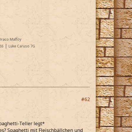
Draco Malfoy
|
6S
Luke Caruso 7G
#62
paghetti-Teller legt*
res? Spaghetti mit Fleischbällchen und