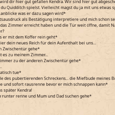
s wird dir hier gut gefallen Kendra. Wir sind hier gut abges
 du Quidditch spielst. Vielleicht magst du ja mit uns etwas 
 anblicke was er dazu sagen wird*
tsausdruck als Bestätigung interpretiere und mich schon s
das Zimmer erreicht haben und die Tür weit öffne, damit N
er?
ls er mit dem Koffer rein geht*
hier dein neues Reich für dein Aufenthalt bei uns…
en Zwischentür gehe*
ht es zu meinem Zimmer…
Zimmer zu der anderen Zwischentür gehe*
…
atisch tue*
hle des pubertierenden Schreckens… die Miefbude meines 
e und sofort rausrenne bevor er mich schnappen kann*
s später Kendra!
n runter renne und Mum und Dad suchen gehe*