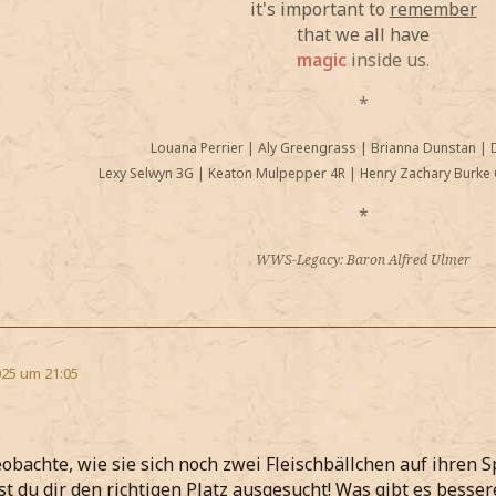
it's important to
remember
that we all have
magic
inside us.
*
Louana Perrier
|
Aly Greengrass
|
Brianna Dunstan
|
Lexy Selwyn 3G
|
Keaton Mulpepper 4R
|
Henry Zachary Burke 
*
WWS-Legacy: Baron Alfred Ulmer
25 um 21:05
obachte, wie sie sich noch zwei Fleischbällchen auf ihren S
st du dir den richtigen Platz ausgesucht! Was gibt es besse