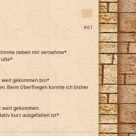
#61
e Stimme neben mir vernehme*
grüße*
zu weit gekommen bin*
en. Beim Überfliegen konnte ich bisher
ht weit gekommen.
lativ kurz ausgefallen ist*