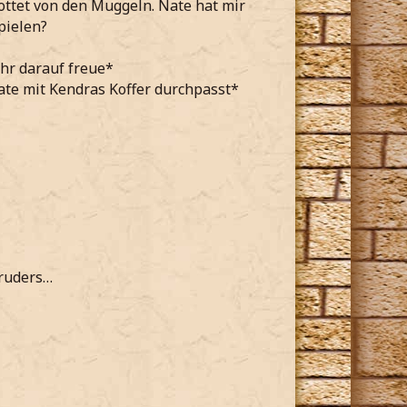
chottet von den Muggeln. Nate hat mir
spielen?
ehr darauf freue*
ate mit Kendras Koffer durchpasst*
Bruders…