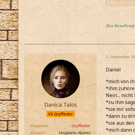
(Bio-Beauftragt
3. September 20
Daniel
*mich von ih
*ihm zuhöre 
Nein… nicht 
*zu ihm sage
Danica Talos
*sie mir sof
VS Gryffindor
*dann zu dri
*sie aus de
Hogwarts
Gryffindor
*mich dann 
Klasse
Hogwarts-Alumni