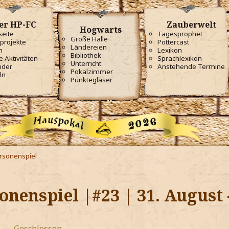
er HP-FC
Zauberwelt
Hogwarts
seite
Tagesprophet
Große Halle
projekte
Pottercast
Ländereien
m
Lexikon
Bibliothek
e Aktivitäten
Sprachlexikon
Unterricht
nder
Anstehende Termine
Pokalzimmer
ln
Punktegläser
ersonenspiel
onenspiel |#23 | 31. August 
Geschlossen