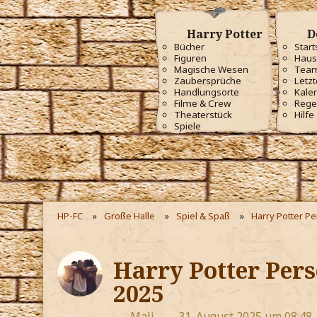
Harry Potter
D
Bücher
Start
Figuren
Haus
Magische Wesen
Tea
Zaubersprüche
Letzt
Handlungsorte
Kale
Filme & Crew
Rege
Theaterstück
Hilfe
Spiele
HP-FC
Große Halle
Spiel & Spaß
Harry Potter P
Harry Potter Pers
2025
Mali
31. August 2025 um 08:48