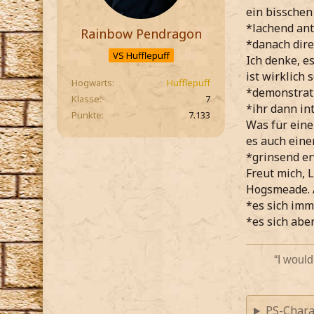
ein bisschen
*lachend an
Rainbow Pendragon
*danach dire
VS Hufflepuff
Ich denke, e
ist wirklich 
Hogwarts
Hufflepuff
*demonstrati
Klasse
7
*ihr dann in
Punkte
7.133
Was für eine
es auch eine
*grinsend e
Freut mich, 
Hogsmeade. A
*es sich imm
*es sich abe
“I would
PS-Chara