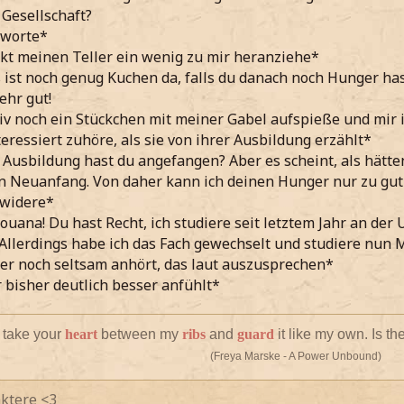
 Gesellschaft?
tworte*
kt meinen Teller ein wenig zu mir heranziehe*
s ist noch genug Kuchen da, falls du danach noch Hunger ha
sehr gut!
v noch ein Stückchen mit meiner Gabel aufspieße und mir 
teressiert zuhöre, als sie von ihrer Ausbildung erzählt*
 Ausbildung hast du angefangen? Aber es scheint, als hätt
n Neuanfang. Von daher kann ich deinen Hunger nur zu gut
rwidere*
Louana! Du hast Recht, ich studiere seit letztem Jahr an de
llerdings habe ich das Fach gewechselt und studiere nun 
er noch seltsam anhört, das laut auszusprechen*
r bisher deutlich besser anfühlt*
 take your
heart
between my
ribs
and
guard
it like my own. Is 
(Freya Marske - A Power Unbound)
ktere <3