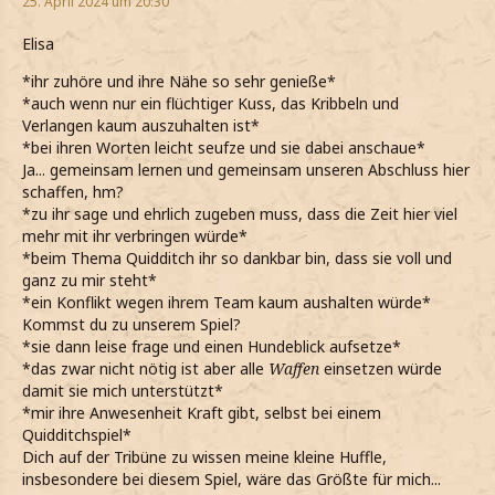
25. April 2024 um 20:30
Elisa
*ihr zuhöre und ihre Nähe so sehr genieße*
*auch wenn nur ein flüchtiger Kuss, das Kribbeln und
Verlangen kaum auszuhalten ist*
*bei ihren Worten leicht seufze und sie dabei anschaue*
Ja... gemeinsam lernen und gemeinsam unseren Abschluss hier
schaffen, hm?
*zu ihr sage und ehrlich zugeben muss, dass die Zeit hier viel
mehr mit ihr verbringen würde*
*beim Thema Quidditch ihr so dankbar bin, dass sie voll und
ganz zu mir steht*
*ein Konflikt wegen ihrem Team kaum aushalten würde*
Kommst du zu unserem Spiel?
*sie dann leise frage und einen Hundeblick aufsetze*
*das zwar nicht nötig ist aber alle
Waffen
einsetzen würde
damit sie mich unterstützt*
*mir ihre Anwesenheit Kraft gibt, selbst bei einem
Quidditchspiel*
Dich auf der Tribüne zu wissen meine kleine Huffle,
insbesondere bei diesem Spiel, wäre das Größte für mich...