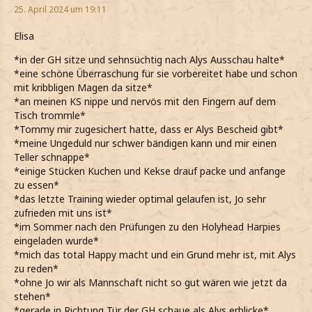
25. April 2024 um 19:11
Elisa
*in der GH sitze und sehnsüchtig nach Alys Ausschau halte*
*eine schöne Überraschung für sie vorbereitet habe und schon
mit kribbligen Magen da sitze*
*an meinen KS nippe und nervös mit den Fingern auf dem
Tisch trommle*
*Tommy mir zugesichert hatte, dass er Alys Bescheid gibt*
*meine Ungeduld nur schwer bändigen kann und mir einen
Teller schnappe*
*einige Stücken Kuchen und Kekse drauf packe und anfange
zu essen*
*das letzte Training wieder optimal gelaufen ist, Jo sehr
zufrieden mit uns ist*
*im Sommer nach den Prüfungen zu den Holyhead Harpies
eingeladen wurde*
*mich das total Happy macht und ein Grund mehr ist, mit Alys
zu reden*
*ohne Jo wir als Mannschaft nicht so gut wären wie jetzt da
stehen*
*gerade in Richtung Tür der GH schaue als Alys erblicke*