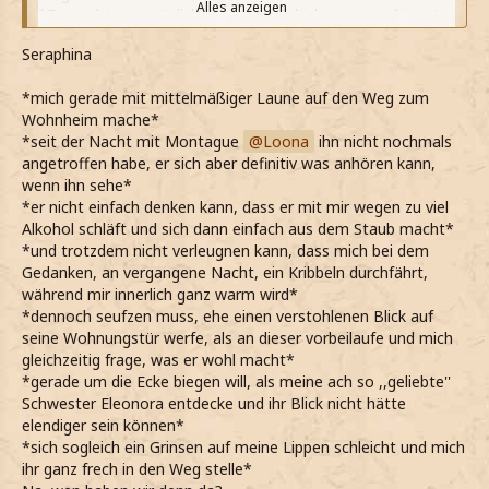
Alles anzeigen
*Das echt unerträglich ist und mich bisher nur noch weiter
verkrochen habe*
Seraphina
*Das Gespräch mit Daniel sehr schön war und froh bin,
dass ihn als Freund gefunden habe*
*mich gerade mit mittelmäßiger Laune auf den Weg zum
*Nur wünschte, dass die anderen auch so normal mit mir
Wohnheim mache*
umgehen würden*
*seit der Nacht mit Montague
Loona
ihn nicht nochmals
*Seufzend mir Schuhe und Jacke anziehe und die Wohnung
angetroffen habe, er sich aber definitiv was anhören kann,
schließlich doch verlasse*
wenn ihn sehe*
*Keinen Moment länger auf der Couch sitzen kann, sonst
*er nicht einfach denken kann, dass er mit mir wegen zu viel
wirklich noch verrückt werde*
Alkohol schläft und sich dann einfach aus dem Staub macht*
*Nicht einmal ganz aus dem WH hinaus bin, als jedoch
*und trotzdem nicht verleugnen kann, dass mich bei dem
auch schon wieder direkt umdrehen will*
Gedanken, an vergangene Nacht, ein Kribbeln durchfährt,
*Mir meine ach so tolle Schwester nämlich prompt
während mir innerlich ganz warm wird*
entgegen kommt*
*dennoch seufzen muss, ehe einen verstohlenen Blick auf
*Nur mit den Augen rolle und einfach versuche, an ihr
seine Wohnungstür werfe, als an dieser vorbeilaufe und mich
vorbei zu gehen, ohne sie anzufallen*
gleichzeitig frage, was er wohl macht*
*Echt nicht verstehe, wie sie die ganze Situation dem
*gerade um die Ecke biegen will, als meine ach so ,,geliebte''
Anschein nach überhaupt nicht mitnimmt*
Schwester Eleonora entdecke und ihr Blick nicht hätte
elendiger sein können*
*sich sogleich ein Grinsen auf meine Lippen schleicht und mich
ihr ganz frech in den Weg stelle*