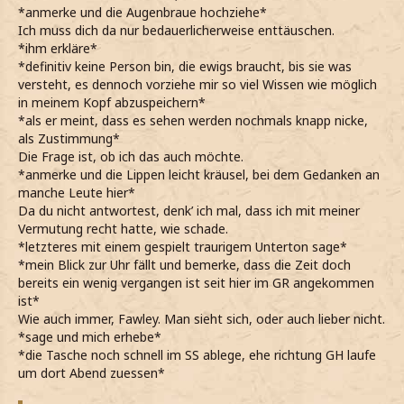
*anmerke und die Augenbraue hochziehe*
Ich muss dich da nur bedauerlicherweise enttäuschen.
*ihm erkläre*
*definitiv keine Person bin, die ewigs braucht, bis sie was
versteht, es dennoch vorziehe mir so viel Wissen wie möglich
in meinem Kopf abzuspeichern*
*als er meint, dass es sehen werden nochmals knapp nicke,
als Zustimmung*
Die Frage ist, ob ich das auch möchte.
*anmerke und die Lippen leicht kräusel, bei dem Gedanken an
manche Leute hier*
Da du nicht antwortest, denk’ ich mal, dass ich mit meiner
Vermutung recht hatte, wie schade.
*letzteres mit einem gespielt traurigem Unterton sage*
*mein Blick zur Uhr fällt und bemerke, dass die Zeit doch
bereits ein wenig vergangen ist seit hier im GR angekommen
ist*
Wie auch immer, Fawley. Man sieht sich, oder auch lieber nicht.
*sage und mich erhebe*
*die Tasche noch schnell im SS ablege, ehe richtung GH laufe
um dort Abend zuessen*