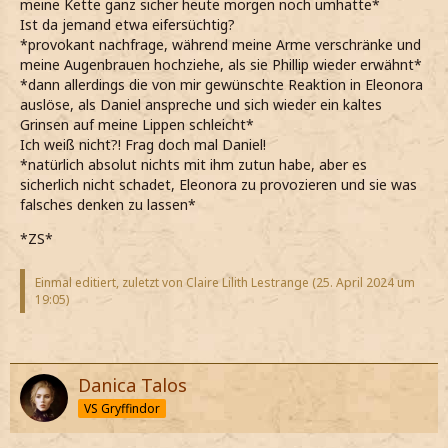
meine Kette ganz sicher heute morgen noch umhatte*
Ist da jemand etwa eifersüchtig?
*provokant nachfrage, während meine Arme verschränke und
meine Augenbrauen hochziehe, als sie Phillip wieder erwähnt*
*dann allerdings die von mir gewünschte Reaktion in Eleonora
auslöse, als Daniel anspreche und sich wieder ein kaltes
Grinsen auf meine Lippen schleicht*
Ich weiß nicht?! Frag doch mal Daniel!
*natürlich absolut nichts mit ihm zutun habe, aber es
sicherlich nicht schadet, Eleonora zu provozieren und sie was
falsches denken zu lassen*
*ZS*
Einmal editiert, zuletzt von Claire Lilith Lestrange (
25. April 2024 um
19:05
)
Danica Talos
VS Gryffindor