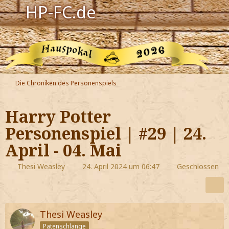
HP-FC.de
Navigation
Harry Potter
Der HP-FC
Die Chroniken des Personenspiels
Hogwarts
Harry Potter
Zauberwelt
Personenspiel | #29 | 24.
April - 04. Mai
Willkommen
Thesi Weasley
24. April 2024 um 06:47
Geschlossen
Jetzt Fanclub-Mitglied werden!
Thesi Weasley
Patenschlange