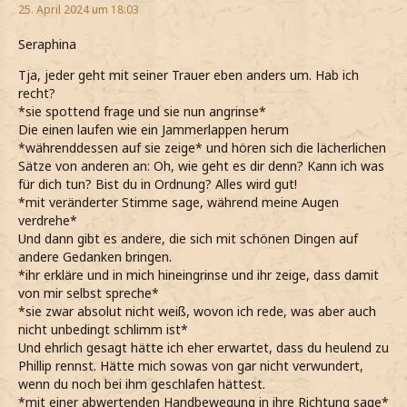
25. April 2024 um 18:03
Seraphina
Tja, jeder geht mit seiner Trauer eben anders um. Hab ich
recht?
*sie spottend frage und sie nun angrinse*
Die einen laufen wie ein Jammerlappen herum
*währenddessen auf sie zeige* und hören sich die lächerlichen
Sätze von anderen an: Oh, wie geht es dir denn? Kann ich was
für dich tun? Bist du in Ordnung? Alles wird gut!
*mit veränderter Stimme sage, während meine Augen
verdrehe*
Und dann gibt es andere, die sich mit schönen Dingen auf
andere Gedanken bringen.
*ihr erkläre und in mich hineingrinse und ihr zeige, dass damit
von mir selbst spreche*
*sie zwar absolut nicht weiß, wovon ich rede, was aber auch
nicht unbedingt schlimm ist*
Und ehrlich gesagt hätte ich eher erwartet, dass du heulend zu
Phillip rennst. Hätte mich sowas von gar nicht verwundert,
wenn du noch bei ihm geschlafen hättest.
*mit einer abwertenden Handbewegung in ihre Richtung sage*