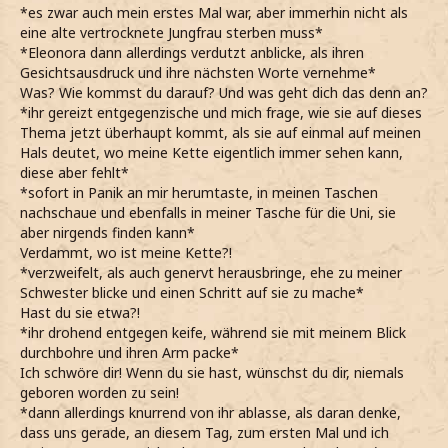
*es zwar auch mein erstes Mal war, aber immerhin nicht als
eine alte vertrocknete Jungfrau sterben muss*
*Eleonora dann allerdings verdutzt anblicke, als ihren
Gesichtsausdruck und ihre nächsten Worte vernehme*
Was? Wie kommst du darauf? Und was geht dich das denn an?
*ihr gereizt entgegenzische und mich frage, wie sie auf dieses
Thema jetzt überhaupt kommt, als sie auf einmal auf meinen
Hals deutet, wo meine Kette eigentlich immer sehen kann,
diese aber fehlt*
*sofort in Panik an mir herumtaste, in meinen Taschen
nachschaue und ebenfalls in meiner Tasche für die Uni, sie
aber nirgends finden kann*
Verdammt, wo ist meine Kette?!
*verzweifelt, als auch genervt herausbringe, ehe zu meiner
Schwester blicke und einen Schritt auf sie zu mache*
Hast du sie etwa?!
*ihr drohend entgegen keife, während sie mit meinem Blick
durchbohre und ihren Arm packe*
Ich schwöre dir! Wenn du sie hast, wünschst du dir, niemals
geboren worden zu sein!
*dann allerdings knurrend von ihr ablasse, als daran denke,
dass uns gerade, an diesem Tag, zum ersten Mal und ich