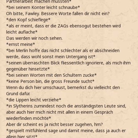
Partnerarbeit machen mussten*
*bei seinem Konter leicht schnaube*
Oh bitte, Fawley. Bessere Worte fallen dir nicht ein?
*den Kopf schieflege*
*als er meint, dass er die ZAGs ebensogut bestehen wird
leicht auflache*
Das werden wir noch sehen.
*ernst meine*
*bei Merlin hoffe das nicht schlechter als er abschneiden
werde, dass wohl sonst mein Untergang ist*
*seinen überraschten Blick fliessentlich ignoriere, als mich ihm
gegenüber hinsetzte*
*bei seinen Worten mit den Schultern zucke*
*keine Person bin, die gross Freunde sucht*
Wenn du dich hier umschaust, bemerkst du vielleicht den
Grund dafür.
*die Lippen leicht verziehe*
*in Slytherins zumindest noch die anständigsten Leute sind,
aber auch hier mich nicht mit allen in einem Gespräch
wiederfinden möchte*
Aber dir scheint es ja nicht besser zugehen, hm?
*gespielt mitfühlend sage und damit meine, dass ja auch er
allein hier sitzt*