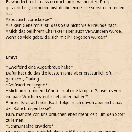
Es wundert mich, dass du noch nicht weinend zu Phillip
gerannt bist, immerhin bist du diejenige, die sonst niemanden
hat
*Spöttisch zurückgebe*
*Es kein Geheimnis ist, dass Sera nicht viele Freunde hat*
*Mich das bei ihrem Charakter aber auch verwundern würde,
wenn es viele gäbe, die sich mit ihr abgeben würden*
Emrys
*Zweifelnd eine Augenbraue hebe*
Dafür hast du das die letzten Jahre aber erstaunlich oft
gemacht, Darling
*Amüsiert entgegne*
*Mich nicht erinnern könnte, mal eine längere Pause als von
ein paar Wochen von ihr gehabt zu haben*
*Ihrem Blick auf mein Buch folge, mich davon aber nicht aus
der Ruhe bringen lasse*
Nun, manche von uns brauchen eben mehr Zeit, um den Stoff
zu lernen
*Schmunzelnd erwidere*
Du wirst sehen, dass ich den Stoff für die ZAGs ebensogut