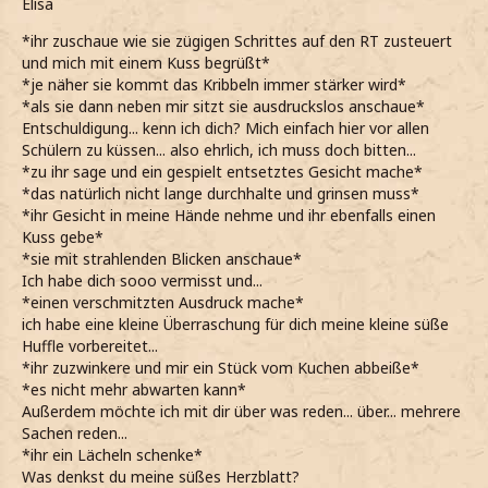
Elisa
*ihr zuschaue wie sie zügigen Schrittes auf den RT zusteuert
und mich mit einem Kuss begrüßt*
*je näher sie kommt das Kribbeln immer stärker wird*
*als sie dann neben mir sitzt sie ausdruckslos anschaue*
Entschuldigung... kenn ich dich? Mich einfach hier vor allen
Schülern zu küssen... also ehrlich, ich muss doch bitten...
*zu ihr sage und ein gespielt entsetztes Gesicht mache*
*das natürlich nicht lange durchhalte und grinsen muss*
*ihr Gesicht in meine Hände nehme und ihr ebenfalls einen
Kuss gebe*
*sie mit strahlenden Blicken anschaue*
Ich habe dich sooo vermisst und...
*einen verschmitzten Ausdruck mache*
ich habe eine kleine Überraschung für dich meine kleine süße
Huffle vorbereitet...
*ihr zuzwinkere und mir ein Stück vom Kuchen abbeiße*
*es nicht mehr abwarten kann*
Außerdem möchte ich mit dir über was reden... über... mehrere
Sachen reden...
*ihr ein Lächeln schenke*
Was denkst du meine süßes Herzblatt?