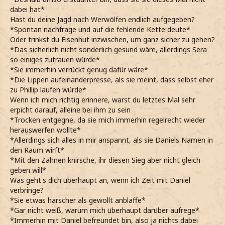
dabei hat*
Hast du deine Jagd nach Werwölfen endlich aufgegeben?
*Spontan nachfrage und auf die fehlende Kette deute*
Oder trinkst du Eisenhut inzwischen, um ganz sicher zu gehen?
*Das sicherlich nicht sonderlich gesund wäre, allerdings Sera
so einiges zutrauen würde*
*Sie immerhin verrückt genug dafür wäre*
*Die Lippen aufeinanderpresse, als sie meint, dass selbst eher
zu Phillip laufen würde*
Wenn ich mich richtig erinnere, warst du letztes Mal sehr
erpicht darauf, alleine bei ihm zu sein
*Trocken entgegne, da sie mich immerhin regelrecht wieder
herauswerfen wollte*
*Allerdings sich alles in mir anspannt, als sie Daniels Namen in
den Raum wirft*
*Mit den Zähnen knirsche, ihr diesen Sieg aber nicht gleich
geben will*
Was geht's dich überhaupt an, wenn ich Zeit mit Daniel
verbringe?
*Sie etwas harscher als gewollt anblaffe*
*Gar nicht weiß, warum mich überhaupt darüber aufrege*
*Immerhin mit Daniel befreundet bin, also ja nichts dabei