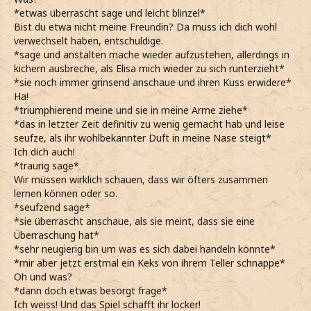
*etwas überrascht sage und leicht blinzel*
Bist du etwa nicht meine Freundin? Da muss ich dich wohl
verwechselt haben, entschuldige.
*sage und anstalten mache wieder aufzustehen, allerdings in
kichern ausbreche, als Elisa mich wieder zu sich runterzieht*
*sie noch immer grinsend anschaue und ihren Kuss erwidere*
Ha!
*triumphierend meine und sie in meine Arme ziehe*
*das in letzter Zeit definitiv zu wenig gemacht hab und leise
seufze, als ihr wohlbekannter Duft in meine Nase steigt*
Ich dich auch!
*traurig sage*
Wir müssen wirklich schauen, dass wir öfters zusammen
lernen können oder so.
*seufzend sage*
*sie überrascht anschaue, als sie meint, dass sie eine
Überraschung hat*
*sehr neugierig bin um was es sich dabei handeln könnte*
*mir aber jetzt erstmal ein Keks von ihrem Teller schnappe*
Oh und was?
*dann doch etwas besorgt frage*
Ich weiss! Und das Spiel schafft ihr locker!