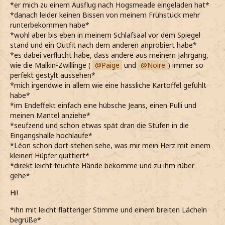
*er mich zu einem Ausflug nach Hogsmeade eingeladen hat*
*danach leider keinen Bissen von meinem Frühstück mehr
runterbekommen habe*
*wohl aber bis eben in meinem Schlafsaal vor dem Spiegel
stand und ein Outfit nach dem anderen anprobiert habe*
*es dabei verflucht habe, dass andere aus meinem Jahrgang,
wie die Malkin-Zwillinge (
Paige
und
Noire
) immer so
perfekt gestylt aussehen*
*mich irgendwie in allem wie eine hässliche Kartoffel gefühlt
habe*
*im Endeffekt einfach eine hübsche Jeans, einen Pulli und
meinen Mantel anziehe*
*seufzend und schon etwas spät dran die Stufen in die
Eingangshalle hochlaufe*
*Léon schon dort stehen sehe, was mir mein Herz mit einem
kleinen Hüpfer quittiert*
*direkt leicht feuchte Hände bekomme und zu ihm rüber
gehe*
Hi!
*ihn mit leicht flatteriger Stimme und einem breiten Lächeln
begrüße*