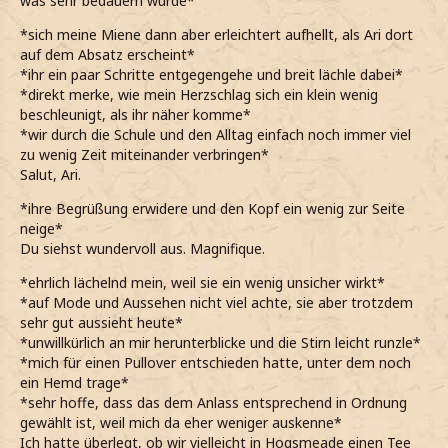
was sehr bedauern würde*
*sich meine Miene dann aber erleichtert aufhellt, als Ari dort
auf dem Absatz erscheint*
*ihr ein paar Schritte entgegengehe und breit lächle dabei*
*direkt merke, wie mein Herzschlag sich ein klein wenig
beschleunigt, als ihr näher komme*
*wir durch die Schule und den Alltag einfach noch immer viel
zu wenig Zeit miteinander verbringen*
Salut, Ari.
*ihre Begrüßung erwidere und den Kopf ein wenig zur Seite
neige*
Du siehst wundervoll aus. Magnifique.
*ehrlich lächelnd mein, weil sie ein wenig unsicher wirkt*
*auf Mode und Aussehen nicht viel achte, sie aber trotzdem
sehr gut aussieht heute*
*unwillkürlich an mir herunterblicke und die Stirn leicht runzle*
*mich für einen Pullover entschieden hatte, unter dem noch
ein Hemd trage*
*sehr hoffe, dass das dem Anlass entsprechend in Ordnung
gewählt ist, weil mich da eher weniger auskenne*
Ich hatte überlegt, ob wir vielleicht in Hogsmeade einen Tee