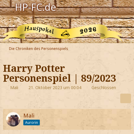
HP-FC.de
Navigation
Harry Potter
Der HP-FC
Die Chroniken des Personenspiels
Hogwarts
Harry Potter
Zauberwelt
Personenspiel | 89/2023
Willkommen
Mali
21. Oktober 2023 um 00:04
Geschlossen
Jetzt Fanclub-Mitglied werden!
Mali
Aurorin