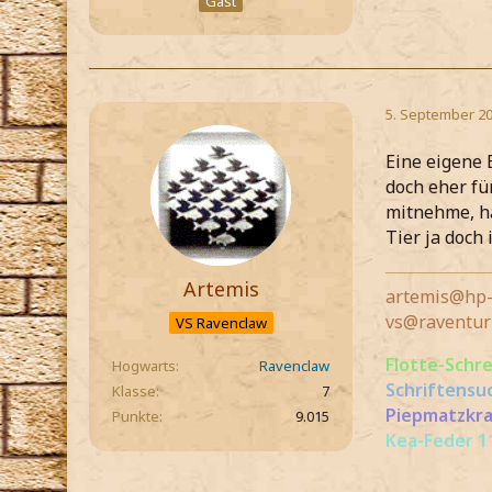
Gast
5. September 20
Eine eigene 
doch eher fü
mitnehme, hä
Tier ja doch
Artemis
artemis@hp-
vs@raventur
VS Ravenclaw
Flotte-Schr
Hogwarts
Ravenclaw
Schriftensu
Klasse
7
Piepmatzkra
Punkte
9.015
Kea-Feder 11