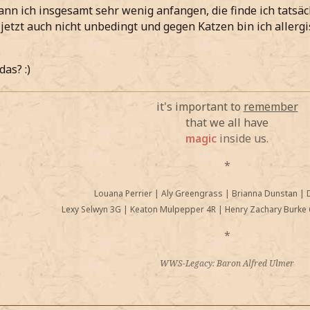
ann ich insgesamt sehr wenig anfangen, die finde ich tatsäch
 jetzt auch nicht unbedingt und gegen Katzen bin ich allergi
das? :)
it's important to
remember
that we all have
magic
inside us.
*
Louana Perrier
|
Aly Greengrass
|
Brianna Dunstan
|
Lexy Selwyn 3G
|
Keaton Mulpepper 4R
|
Henry Zachary Burke 
*
WWS-Legacy: Baron Alfred Ulmer