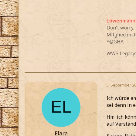
Löwenmähn
Don't worry,
Mitglied im 
*@GHA
WWS Legacy:
5. September 20
Ich würde am
sei denn in 
Hm, ich könn
auf Verständ
Elara
Katzen, Ratt