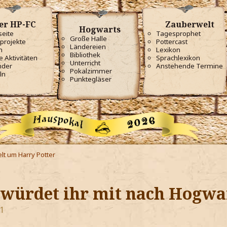
er HP-FC
Zauberwelt
Hogwarts
seite
Tagesprophet
Große Halle
projekte
Pottercast
Ländereien
m
Lexikon
Bibliothek
e Aktivitäten
Sprachlexikon
Unterricht
nder
Anstehende Termine
Pokalzimmer
ln
Punktegläser
lt um Harry Potter
 würdet ihr mit nach Hogw
1