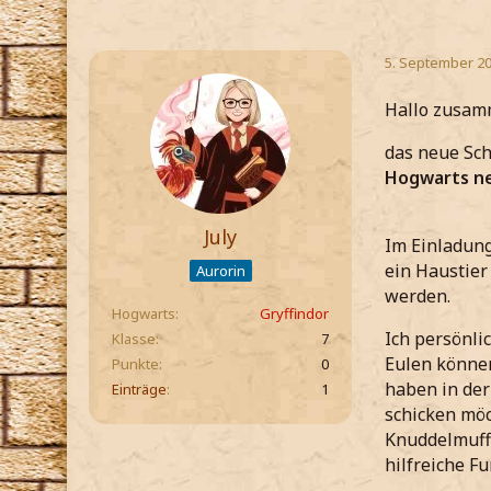
5. September 20
Hallo zusam
das neue Sch
Hogwarts n
July
Im Einladung
ein Haustier
Aurorin
werden.
Hogwarts
Gryffindor
Ich persönli
Klasse
7
Eulen können
Punkte
0
haben in der
Einträge
1
schicken möc
Knuddelmuff 
hilfreiche Fu