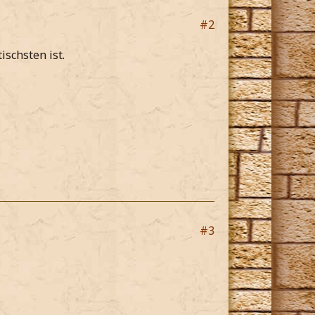
#2
ischsten ist.
#3