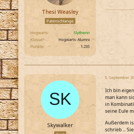
Thesi Weasley
Patenschlange
Hogwarts
Slytherin
Klasse
Hogwarts-Alumni
Punkte
1.235
5. September 20
Ich bin eige
man kann sic
in Kombinati
seine Eule ma
Außerdem ist
Skywalker
schrieb ... S