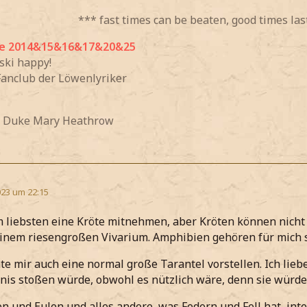
*** fast times can be beaten, good times las
e 2014&15&16&17&20&25
 ski happy!
Fanclub der Löwenlyriker
 Duke Mary Heathrow
23 um 22:15
 liebsten eine Kröte mitnehmen, aber Kröten können nicht 
einem riesengroßen Vivarium. Amphibien gehören für mich so
te mir auch eine normal große Tarantel vorstellen. Ich lieb
nis stoßen würde, obwohl es nützlich wäre, denn sie würde 
en und Eulen und alles andere, was Federn und Fell hat, inte