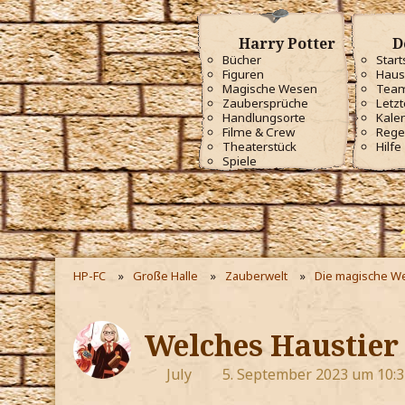
Harry Potter
D
Bücher
Start
Figuren
Haus
Magische Wesen
Tea
Zaubersprüche
Letzt
Handlungsorte
Kale
Filme & Crew
Rege
Theaterstück
Hilfe
Spiele
HP-FC
Große Halle
Zauberwelt
Die magische We
Welches Haustier
July
5. September 2023 um 10:3