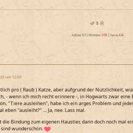
🌿🌷🌼
Adrian
S3
|
Hermine
MR
|
Jason
G6
23 um 12:30
ntlich pro ( Raub ) Katze, aber aufgrund der Nützlichkeit, w
h, - wenn ich mich recht erinnere -, in Hogwarts zwar eine 
on, "Tiere ausleihen", habe ich ein arges Problem und jede
l eben "ausleiht?" .... Ja, nee. Lass mal.
 die Bindung zum eigenen Haustier, dann doch noch mal ei
ie sind wunderschön.