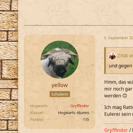
5. September 20
Zitat v
und gegen 
Hmm, das wär
yellow
mir noch gar
Schülerin
werden 🙃
Hogwarts
Gryffindor
Ich mag Ratt
Klasse
Hogwarts-Alumni
Eulerei sein
Punkte
115
Gryffindor
/