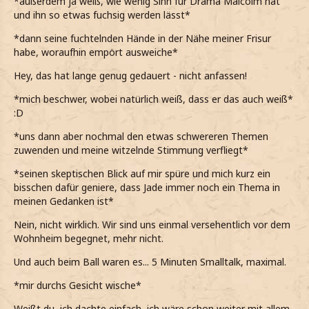
*außerdem ja weiß, wie wenig Sinn für Drama Malcolm hat
und ihn so etwas fuchsig werden lässt*
*dann seine fuchtelnden Hände in der Nähe meiner Frisur
habe, woraufhin empört ausweiche*
Hey, das hat lange genug gedauert - nicht anfassen!
*mich beschwer, wobei natürlich weiß, dass er das auch weiß*
:D
*uns dann aber nochmal den etwas schwereren Themen
zuwenden und meine witzelnde Stimmung verfliegt*
*seinen skeptischen Blick auf mir spüre und mich kurz ein
bisschen dafür geniere, dass Jade immer noch ein Thema in
meinen Gedanken ist*
Nein, nicht wirklich. Wir sind uns einmal versehentlich vor dem
Wohnheim begegnet, mehr nicht.
Und auch beim Ball waren es... 5 Minuten Smalltalk, maximal.
*mir durchs Gesicht wische*
Weißt du, ich dachte einfach, ich wäre schon weiter mit allem.