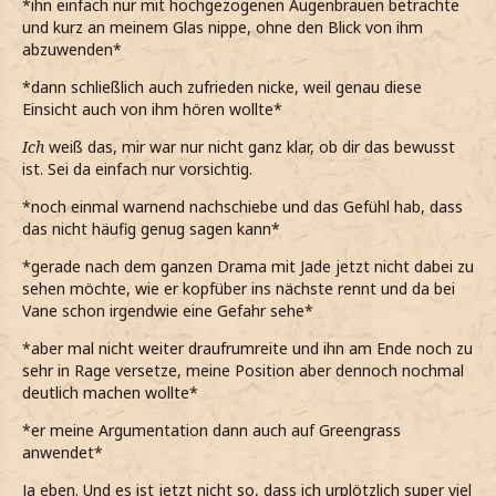
*ihn einfach nur mit hochgezogenen Augenbrauen betrachte
und kurz an meinem Glas nippe, ohne den Blick von ihm
abzuwenden*
*dann schließlich auch zufrieden nicke, weil genau diese
Einsicht auch von ihm hören wollte*
Ich
weiß das, mir war nur nicht ganz klar, ob dir das bewusst
ist. Sei da einfach nur vorsichtig.
*noch einmal warnend nachschiebe und das Gefühl hab, dass
das nicht häufig genug sagen kann*
*gerade nach dem ganzen Drama mit Jade jetzt nicht dabei zu
sehen möchte, wie er kopfüber ins nächste rennt und da bei
Vane schon irgendwie eine Gefahr sehe*
*aber mal nicht weiter draufrumreite und ihn am Ende noch zu
sehr in Rage versetze, meine Position aber dennoch nochmal
deutlich machen wollte*
*er meine Argumentation dann auch auf Greengrass
anwendet*
Ja eben. Und es ist jetzt nicht so, dass ich urplötzlich super viel