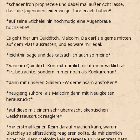
*schadenfroh prophezeie und dabei mal außer Acht lasse,
dass die Jägerinnen leider einige Tore erzielt haben*
*auf seine Stichelei hin hochmütig eine Augenbraue
hochziehe*
Es geht hier um Quidditch, Malcolm. Da darf sie gerne mitten
auf dem Platz ausrasten, und es wäre mir egal.
*leichthin sage und das tatsächlich auch so meine*
*Vane im Quidditch-Kontext nämlich nicht mehr wirklich als
Flirt betrachte, sondern immer noch als Konkurrentin*
*dann mit unseren Gläsern FW gemeinsam anstoßen*
*neugierig zuhöre, als Malcolm dann mit Neuigkeiten
herausrückt*
*auf diese mit einem sehr überrascht-skeptischen
Gesichtsausdruck reagiere*
*mir erstmal keinen Reim darauf machen kann, warum
Bletchley so eifersüchtig reagieren sollte, da mir ziemlich
sicher bin, dass Malcolm kein Interesse an Greengrass hat*