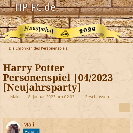
HP-FC.de
Navigation
Harry Potter
Der HP-FC
Die Chroniken des Personenspiels
Hogwarts
Harry Potter
Zauberwelt
Personenspiel |04/2023
[Neujahrsparty]
Willkommen
Mali
8. Januar 2023 um 02:03
Geschlossen
Jetzt Fanclub-Mitglied werden!
Mali
Aurorin