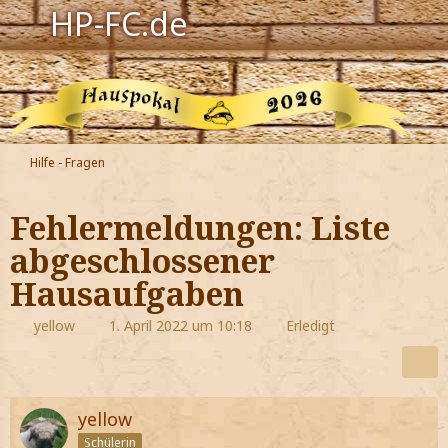
HP-FC.de
Navigation
Harry Potter
Der HP-FC
Hilfe - Fragen
Hogwarts
Fehlermeldungen: Liste
Zauberwelt
abgeschlossener
Hausaufgaben
Willkommen
yellow
1. April 2022 um 10:18
Erledigt
Jetzt Fanclub-Mitglied werden!
yellow
Schülerin