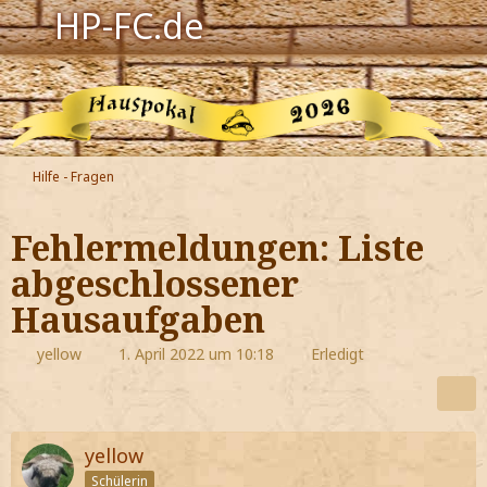
HP-FC.de
Navigation
Harry Potter
Der HP-FC
Hilfe - Fragen
Hogwarts
Fehlermeldungen: Liste
Zauberwelt
abgeschlossener
Hausaufgaben
Willkommen
yellow
1. April 2022 um 10:18
Erledigt
Jetzt Fanclub-Mitglied werden!
yellow
Schülerin