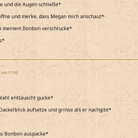
e und die Augen schließe*
öffne und merke, dass Megan mich anschaut*
an meinem Bonbon verschlucke*
s*
2 um 11:50
Wahl enttäuscht gucke*
ackelblick aufsetze und grinse als er nachgibt*
as Bonbon auspacke*