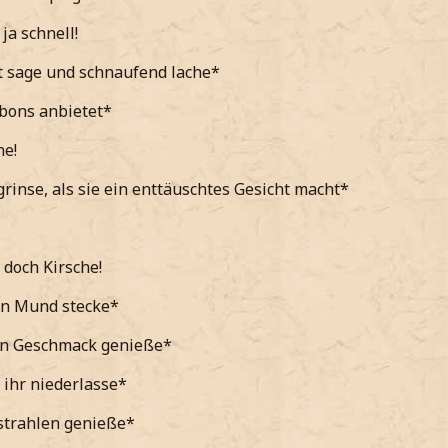
ja schnell!
t sage und schnaufend lache*
bons anbietet*
ne!
rinse, als sie ein enttäuschtes Gesicht macht*
 doch Kirsche!
en Mund stecke*
en Geschmack genieße*
ihr niederlasse*
strahlen genieße*