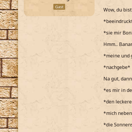
Gast
Wow, du bist 
*beeindruck
*sie mir Bon
Hmm... Bana
*meine und g
*nachgebe*
Na gut, dann
*es mir in d
*den lecker
*mich neben 
*die Sonnen