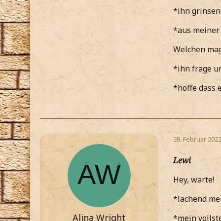
*ihn grinse
*aus meiner
Welchen mags
*ihn frage u
*hoffe dass 
28. Februar 202
Lewi
Hey, warte!
*lachend mei
Alina Wright
*mein vollst