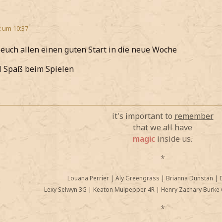
2 um 10:37
euch allen einen guten Start in die neue Woche
l Spaß beim Spielen
it's important to
remember
that we all have
magic
inside us.
*
Louana Perrier
|
Aly Greengrass
|
Brianna Dunstan
|
Lexy Selwyn 3G
|
Keaton Mulpepper 4R
|
Henry Zachary Burke 
*