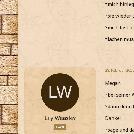
*mich hinleg
*sie wieder 
*mich fast 
*lachen mus
28. Februar 202
Megan.
*bei seiner 
*dann denn D
Lily Weasley
Danke!
Gast
*sage und d