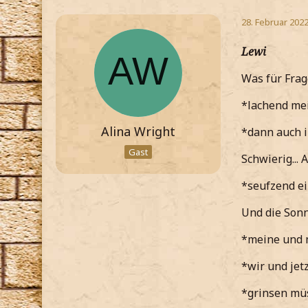
28. Februar 202
Lewi
Was für Frage
*lachend mei
Alina Wright
*dann auch 
Gast
Schwierig...
*seufzend ei
Und die Sonne
*meine und m
*wir und jet
*grinsen mü