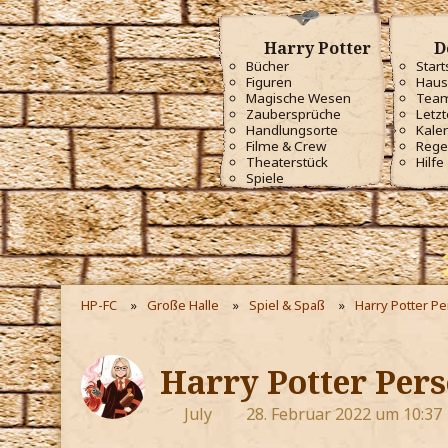
Harry Potter
D
Bücher
Start
Figuren
Haus
Magische Wesen
Tea
Zaubersprüche
Letzt
Handlungsorte
Kale
Filme & Crew
Rege
Theaterstück
Hilfe
Spiele
HP-FC
Große Halle
Spiel & Spaß
Harry Potter P
Harry Potter Pers
July
28. Februar 2022 um 10:37