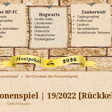
er HP-FC
Zauberwelt
Hogwarts
seite
Tagesprophet
Große Halle
projekte
Pottercast
Ländereien
m
Lexikon
Bibliothek
e Aktivitäten
Sprachlexikon
Unterricht
nder
Anstehende Termine
Pokalzimmer
ln
Punktegläser
ersonenspiel
Die Chroniken des Personenspiels
onenspiel | 19/2022 [Rückke
Geschlossen