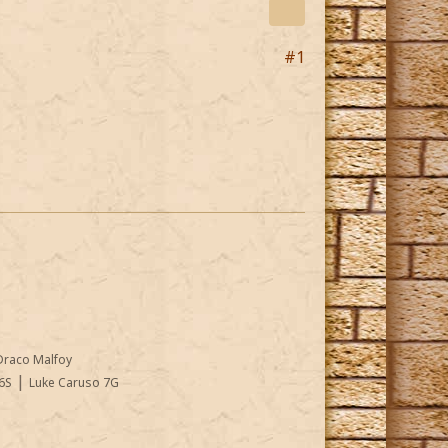
#1
Draco Malfoy
|
6S
Luke Caruso 7G