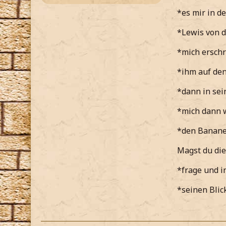
*es mir in d
*Lewis von d
*mich erschr
*ihm auf de
*dann in sei
*mich dann w
*den Banane
Magst du die
*frage und 
*seinen Blic