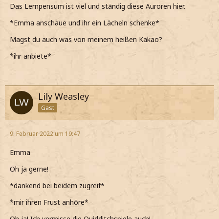
Das Lernpensum ist viel und ständig diese Auroren hier.
*Emma anschaue und ihr ein Lächeln schenke*
Magst du auch was von meinem heißen Kakao?
*ihr anbiete*
Lily Weasley
Gast
9. Februar 2022 um 19:47
Emma
Oh ja gerne!
*dankend bei beidem zugreif*
*mir ihren Frust anhöre*
Oh ja! Ich vermisse die Quidditchspiele auch!