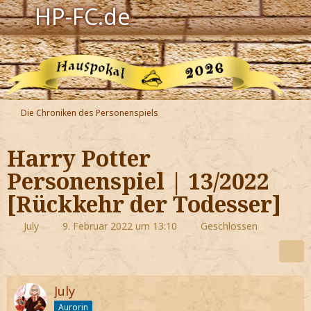
HP-FC.de
Navigation
Harry Potter
Der HP-FC
Die Chroniken des Personenspiels
Hogwarts
Harry Potter
Zauberwelt
Personenspiel | 13/2022
[Rückkehr der Todesser]
Willkommen
July
9. Februar 2022 um 13:10
Geschlossen
Jetzt Fanclub-Mitglied werden!
July
Aurorin