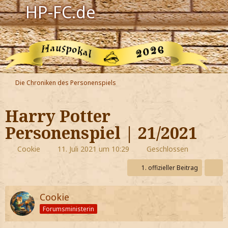
HP-FC.de
Navigation
Harry Potter
Der HP-FC
Die Chroniken des Personenspiels
Hogwarts
Harry Potter
Zauberwelt
Personenspiel | 21/2021
Willkommen
Cookie
11. Juli 2021 um 10:29
Geschlossen
1. offizieller Beitrag
Jetzt Fanclub-Mitglied werden!
Cookie
Forumsministerin