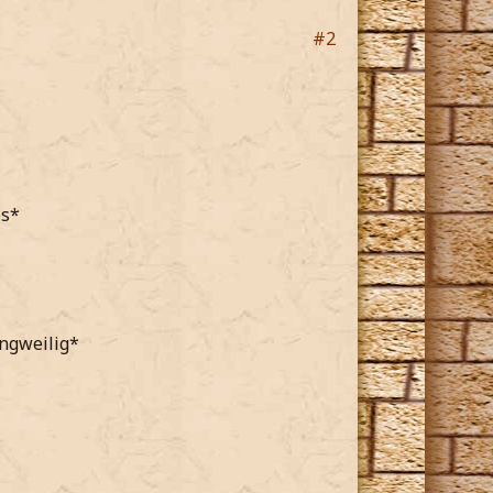
#2
es*
angweilig*