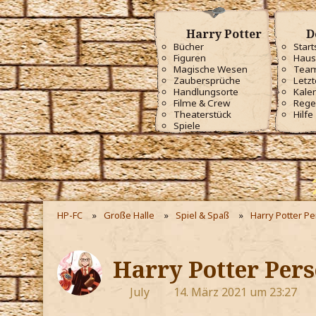
Harry Potter
D
Bücher
Start
Figuren
Haus
Magische Wesen
Tea
Zaubersprüche
Letzt
Handlungsorte
Kale
Filme & Crew
Rege
Theaterstück
Hilfe
Spiele
HP-FC
Große Halle
Spiel & Spaß
Harry Potter P
Harry Potter Pers
July
14. März 2021 um 23:27