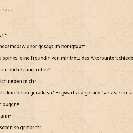
m 14:37
ien*
n hogsmeasw eher gesagt im honigtopf*
ca spinks, eine freundin von mir trotz des Altersunterschied
omm doch zu mir rüber!?
 sich neben mich*
ft dein leben gerade so? Hogwarts ist gerade Ganz schön l
en augen*
dann*
 schon so gemacht?