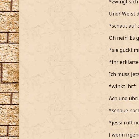
*zwingt sich
Und? Weist d
*schaut auf 
Oh nein! Es 
*sie guckt m
*ihr erklärt
Ich muss jetz
*winkt ihr*
Ach und übri
*schaue noch
*jessi ruft 
( wenn irgen