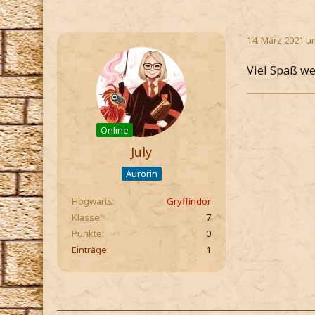
14. März 2021 u
Viel Spaß we
Online
July
Aurorin
Hogwarts
Gryffindor
Klasse
7
Punkte
0
Einträge
1