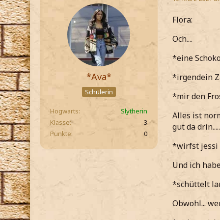
Flora:
Och....
*eine Schoko
*Ava*
*irgendein Z
Schülerin
*mir den Fro
Hogwarts
Slytherin
Alles ist no
Klasse
3
gut da drin.....
Punkte
0
*wirfst jess
Und ich habe
*schüttelt l
Obwohl... we