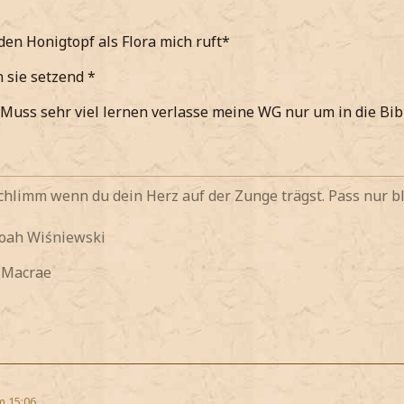
 den Honigtopf als Flora mich ruft*
 sie setzend *
. Muss sehr viel lernen verlasse meine WG nur um in die Bib
 schlimm wenn du dein Herz auf der Zunge trägst. Pass nur bl
Noah
Wiśniewski
y Macrae
m 15:06