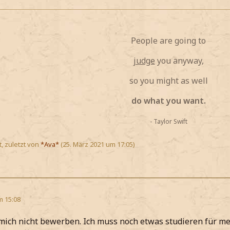
People are going to
judge
you anyway,
so you might as well
do what you want.
- Taylor Swift
t, zuletzt von
*Ava*
(
25. März 2021 um 17:05
)
m 15:08
l mich nicht bewerben. Ich muss noch etwas studieren für m