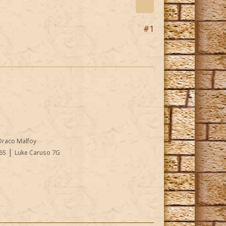
#1
Draco Malfoy
|
6S
Luke Caruso 7G