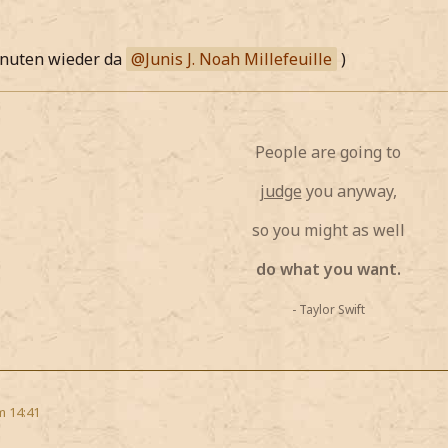
inuten wieder da
Junis J. Noah Millefeuille
)
People are going to
judge
you anyway,
so you might as well
do what you want.
- Taylor Swift
m 14:41