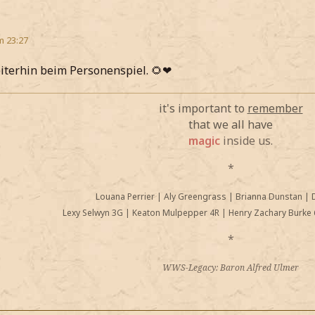
m 23:27
iterhin beim Personenspiel. 🌻❤
it's important to
remember
that we all have
magic
inside us.
*
Louana Perrier
|
Aly Greengrass
|
Brianna Dunstan
|
Lexy Selwyn 3G
|
Keaton Mulpepper 4R
|
Henry Zachary Burke 
*
WWS-Legacy: Baron Alfred Ulmer