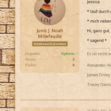
Jessica
* lauf durch
* mich neben
Junis J. Noah
Hi, ganz gut
Millefeuille
* sagend *
Wettbewerbskomitee
Es ist nicht
Hogwarts
Slytherin
Klasse
2
Alexander-
Punkte
0
James Finle
Tracey Davis
15. März 2021 u