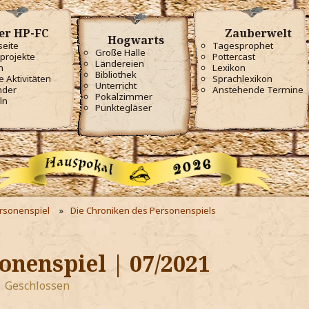
er HP-FC
Zauberwelt
Hogwarts
seite
Tagesprophet
Große Halle
projekte
Pottercast
Ländereien
m
Lexikon
Bibliothek
e Aktivitäten
Sprachlexikon
Unterricht
nder
Anstehende Termine
Pokalzimmer
ln
Punktegläser
ersonenspiel
Die Chroniken des Personenspiels
onenspiel | 07/2021
Geschlossen