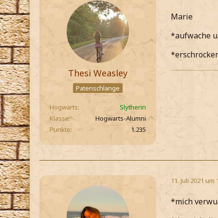
Marie
*aufwache un
*erschrocken
Thesi Weasley
Patenschlange
Hogwarts
Slytherin
Klasse
Hogwarts-Alumni
Punkte
1.235
11. Juli 2021 um 
*mich verwun