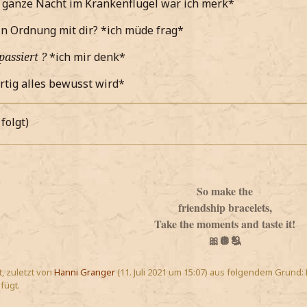
e ganze Nacht im Krankenflügel war ich merk*
 in Ordnung mit dir? *ich müde frag*
passiert ?
*ich mir denk*
rtig alles bewusst wird*
folgt)
So make the
friendship bracelets,
Take the moments and taste it!
🎀🪩🫂
t, zuletzt von
Hanni Granger
(
11. Juli 2021 um 15:07
) aus folgendem Grund: 
ügt.