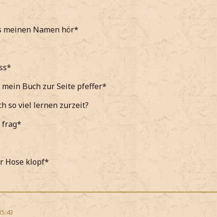
als meinen Namen hör*
ss*
mein Buch zur Seite pfeffer*
h so viel lernen zurzeit?
 frag*
r Hose klopf*
15:43