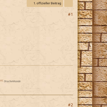
1. offizieller Beitrag
#1
lec
Drachenkunde
#2