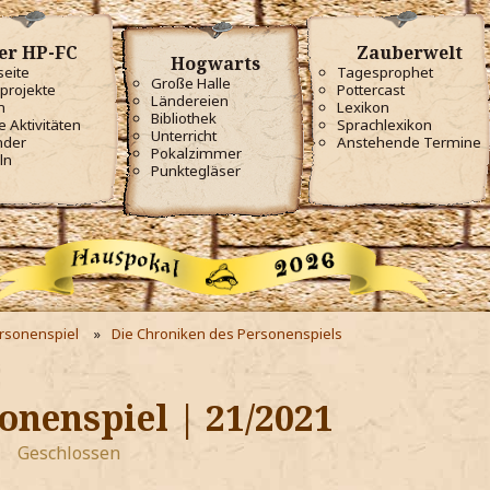
er HP-FC
Zauberwelt
Hogwarts
seite
Tagesprophet
Große Halle
projekte
Pottercast
Ländereien
m
Lexikon
Bibliothek
e Aktivitäten
Sprachlexikon
Unterricht
nder
Anstehende Termine
Pokalzimmer
ln
Punktegläser
ersonenspiel
Die Chroniken des Personenspiels
onenspiel | 21/2021
Geschlossen