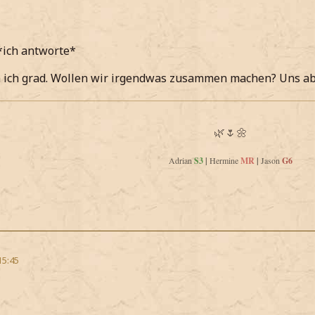
l *ich antworte*
ich grad. Wollen wir irgendwas zusammen machen? Uns abl
🌿🌷🌼
Adrian
S3
|
Hermine
MR
|
Jason
G6
15:45