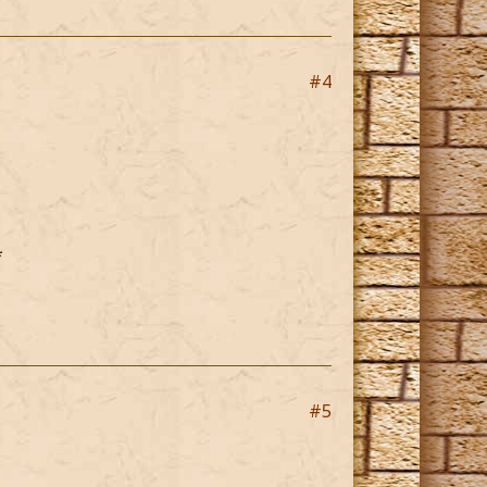
#4
*
#5