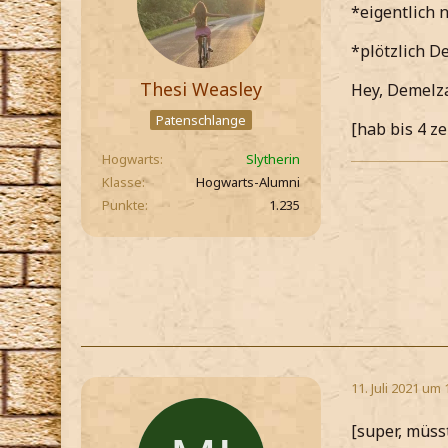
*eigentlich 
*plötzlich D
Thesi Weasley
Hey, Demelza
Patenschlange
[hab bis 4 ze
Hogwarts
Slytherin
Klasse
Hogwarts-Alumni
Punkte
1.235
11. Juli 2021 um 
[super, müss