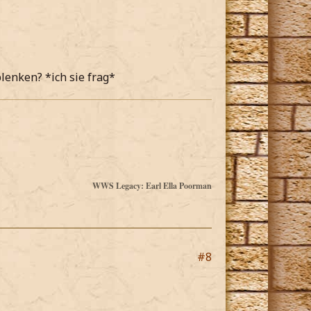
enken? *ich sie frag*
WWS Legacy: Earl Ella Poorman
#8