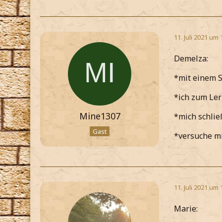
11. Juli 2021 um 
Demelza:
*mit einem S
*ich zum Ler
Mine1307
*mich schlie
Gast
*versuche mi
11. Juli 2021 um 
Marie: