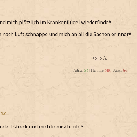
d mich plötzlich im Krankenflügel wiederfinde*
 nach Luft schnappe und mich an all die Sachen erinner*
🌿🌷🌼
Adrian
S3
|
Hermine
MR
|
Jason
G6
15:04
dert streck und mich komisch fühl*