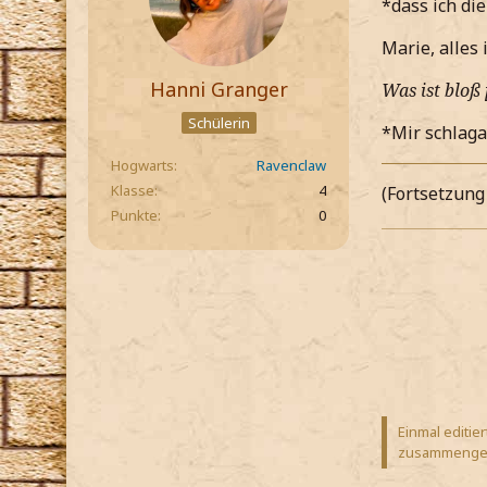
*dass ich di
Marie, alles
Hanni Granger
Was ist bloß 
Schülerin
*Mir schlaga
Hogwarts
Ravenclaw
Klasse
4
(Fortsetzung 
Punkte
0
Einmal editier
zusammengef