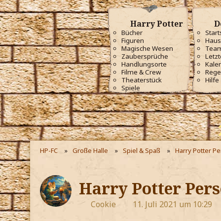
Harry Potter
D
Bücher
Start
Figuren
Haus
Magische Wesen
Tea
Zaubersprüche
Letzt
Handlungsorte
Kale
Filme & Crew
Rege
Theaterstück
Hilfe
Spiele
HP-FC
Große Halle
Spiel & Spaß
Harry Potter P
Harry Potter Pers
Cookie
11. Juli 2021 um 10:29