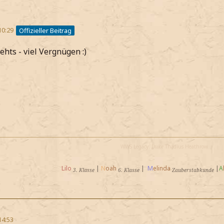
10:29
Offizieller Beitrag
ehts - viel Vergnügen :)
WWS Legacy:
Duke
Thadius Heathrow
Lilo
|
N
oah
|
M
elinda
|
A
3. Klasse
6. Klasse
Zauberstabkunde
14:53