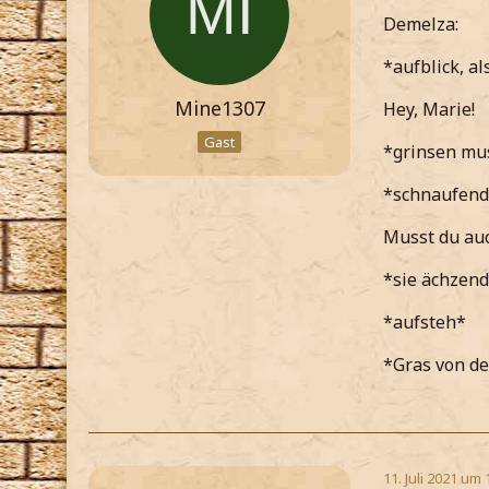
Demelza:
*aufblick, 
Mine1307
Hey, Marie!
Gast
*grinsen mu
*schnaufend 
Musst du auc
*sie ächzend
*aufsteh*
*Gras von de
11. Juli 2021 um 