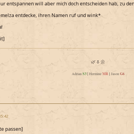
nur entspannen will aber mich doch entscheiden hab, zu d
emelza entdecke, ihren Namen ruf und wink*
!
it]
🌿🌷🌼
Adrian
S3
|
Hermine
MR
|
Jason
G6
15:42
te passen]