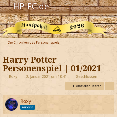
HP-FC.de
Navigation
Harry Potter
Der HP-FC
Die Chroniken des Personenspiels
Hogwarts
Harry Potter
Zauberwelt
Personenspiel | 01/2021
Willkommen
Roxy
2. Januar 2021 um 18:41
Geschlossen
1. offizieller Beitrag
Jetzt Fanclub-Mitglied werden!
Roxy
Aurorin