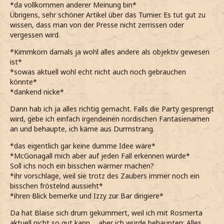
*da vollkommen anderer Meinung bin*
Übrigens, sehr schöner Artikel über das Turnier. Es tut gut zu
wissen, dass man von der Presse nicht zerrissen oder
vergessen wird.
*Kimmkorn damals ja wohl alles andere als objektiv gewesen
ist*
*sowas aktuell wohl echt nicht auch noch gebrauchen
könnte*
*dankend nicke*
Dann hab ich ja alles richtig gemacht. Falls die Party gesprengt
wird, gebe ich einfach irgendeinen nordischen Fantasienamen
an und behaupte, ich käme aus Durmstrang.
*das eigentlich gar keine dumme Idee wäre*
*McGonagall mich aber auf jeden Fall erkennen würde*
Soll ichs noch ein bisschen wärmer machen?
*ihr vorschlage, weil sie trotz des Zaubers immer noch ein
bisschen fröstelnd aussieht*
*ihren Blick bemerke und Izzy zur Bar dirigiere*
Da hat Blaise sich drum gekümmert, weil ich mit Rosmerta
aktuell nicht so gut kann ... aber ich würde behaupten: Alles