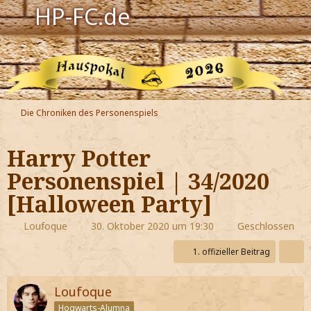
HP-FC.de
Navigation
Harry Potter
Der HP-FC
Die Chroniken des Personenspiels
Hogwarts
Harry Potter
Zauberwelt
Personenspiel | 34/2020
[Halloween Party]
Willkommen
Loufoque
30. Oktober 2020 um 19:30
Geschlossen
Jetzt Fanclub-Mitglied werden!
1. offizieller Beitrag
Loufoque
Hogwarts-Alumna