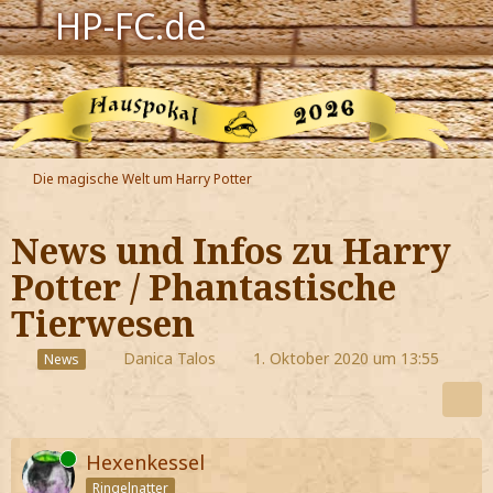
HP-FC.de
Navigation
Harry Potter
Der HP-FC
Die magische Welt um Harry Potter
Hogwarts
News und Infos zu Harry
Zauberwelt
Potter / Phantastische
Tierwesen
Willkommen
Danica Talos
1. Oktober 2020 um 13:55
News
Jetzt Fanclub-Mitglied werden!
Online
Hexenkessel
Ringelnatter