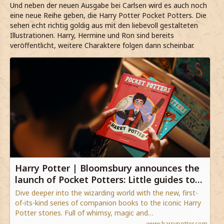
Und neben der neuen Ausgabe bei Carlsen wird es auch noch
eine neue Reihe geben, die Harry Potter Pocket Potters. Die
sehen echt richtig goldig aus mit den liebevoll gestalteten
Illustrationen. Harry, Hermine und Ron sind bereits
veröffentlicht, weitere Charaktere folgen dann scheinbar.
Harry Potter | Bloomsbury announces the
launch of Pocket Potters: Little guides to
the Harry Potter stories by J.K. Rowling |
Dive deeper into the wizarding world with the new, first-
Wizarding World
of-its-kind series of companion books to the iconic Harry
Potter stories. Full of whimsy, magic and…
www.harrypotter.com