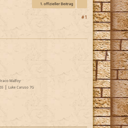
1. offizieller Beitrag
#1
Draco Malfoy
|
6S
Luke Caruso 7G