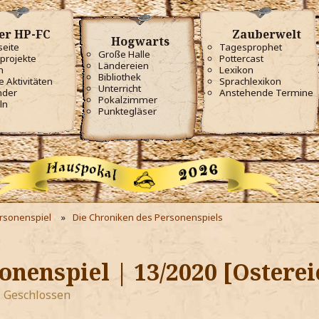
er HP-FC
Zauberwelt
Hogwarts
seite
Tagesprophet
Große Halle
projekte
Pottercast
Ländereien
m
Lexikon
Bibliothek
e Aktivitäten
Sprachlexikon
Unterricht
nder
Anstehende Termine
Pokalzimmer
ln
Punktegläser
ersonenspiel
Die Chroniken des Personenspiels
onenspiel | 13/2020 [Ostere
Geschlossen