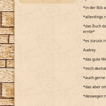
*in der Bib 
*allerdings 
*das Buch d
ernte*
*es zurück 
Audrey
*das gute We
*mich desha
*auch gerne 
*das aber oh
*deswegen n