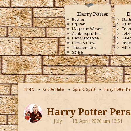
Harry Potter
D
Bücher
Start
Figuren
Haus
Magische Wesen
Tea
Zaubersprüche
Letzt
Handlungsorte
Kale
Filme & Crew
Rege
Theaterstück
Hilfe
Spiele
HP-FC
Große Halle
Spiel & Spaß
Harry Potter P
Harry Potter Pers
July
13. April 2020 um 13:51