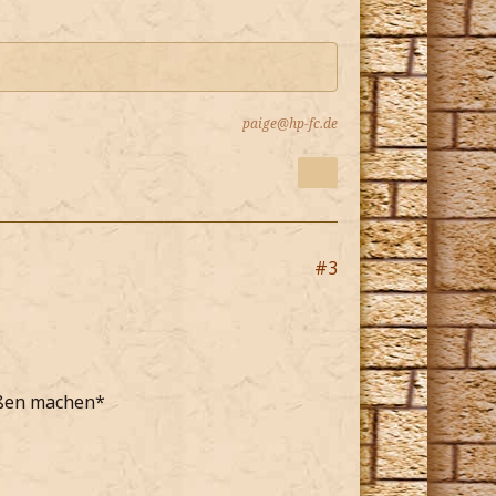
paige@hp-fc.de
#3
ußen machen*