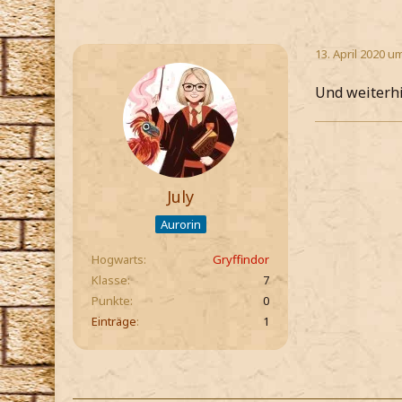
13. April 2020 u
Und weiterhi
July
Aurorin
Hogwarts
Gryffindor
Klasse
7
Punkte
0
Einträge
1