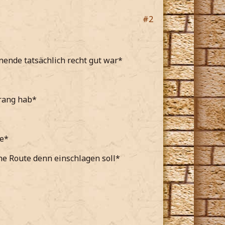
#2
nde tatsächlich recht gut war*
rang hab*
he*
e Route denn einschlagen soll*