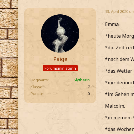
13. April 2020 u
Emma.
*heute Morg
*die Zeit re
Paige
*nach dem W
Forumsministerin
*das Wetter 
Hogwarts
Slytherin
*mir dennoc
Klasse
7
Punkte
0
*im Gehen me
Malcolm.
*in meinem 
*das Wochen