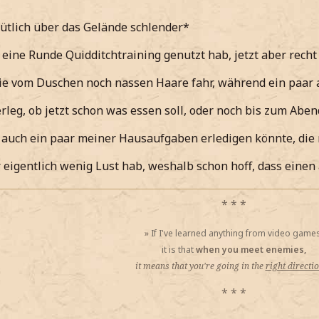
tlich über das Gelände schlender*
 eine Runde Quidditchtraining genutzt hab, jetzt aber recht 
ie vom Duschen noch nassen Haare fahr, während ein paar 
rleg, ob jetzt schon was essen soll, oder noch bis zum Abe
 auch ein paar meiner Hausaufgaben erledigen könnte, die 
 eigentlich wenig Lust hab, weshalb schon hoff, dass einen 
* * *
»
If I've learned anything from video games
it is that
when you meet enemies,
it means that you're going in the
right directi
* * *