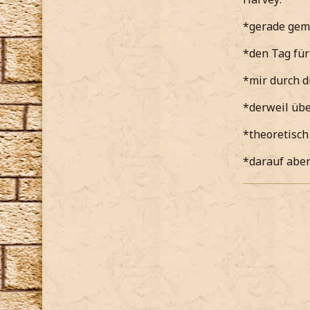
*gerade gemü
*den Tag für
*mir durch d
*derweil übe
*theoretisch
*darauf aber