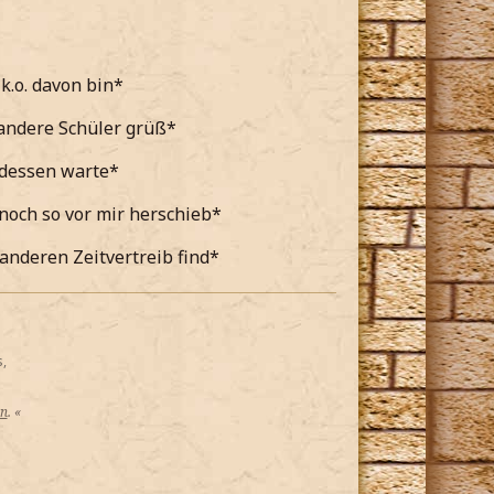
k.o. davon bin*
andere Schüler grüß*
ndessen warte*
noch so vor mir herschieb*
anderen Zeitvertreib find*
,
on
. «