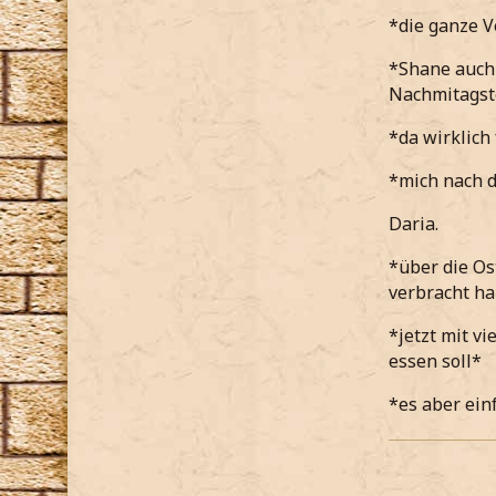
*die ganze V
*Shane auch 
Nachmitagst
*da wirklich
*mich nach 
Daria.
*über die Os
verbracht h
*jetzt mit v
essen soll*
*es aber ein