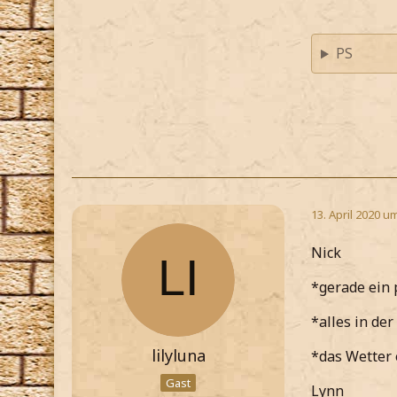
PS
13. April 2020 u
Nick
*gerade ein
*alles in d
lilyluna
*das Wetter 
Gast
Lynn