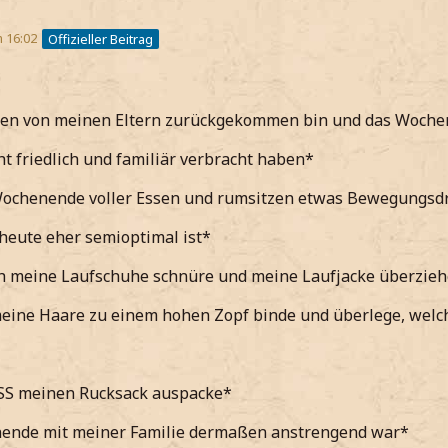
m 16:02
Offizieller Beitrag
en von meinen Eltern zurückgekommen bin und das Wochene
cht friedlich und familiär verbracht haben*
ochenende voller Essen und rumsitzen etwas Bewegungsd
heute eher semioptimal ist*
h meine Laufschuhe schnüre und meine Laufjacke überzie
ine Haare zu einem hohen Zopf binde und überlege, welch
SS meinen Rucksack auspacke*
ende mit meiner Familie dermaßen anstrengend war*