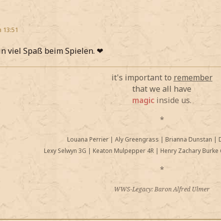
m 13:51
n viel Spaß beim Spielen. ❤
it's important to
remember
that we all have
magic
inside us.
*
Louana Perrier
|
Aly Greengrass
|
Brianna Dunstan
|
Lexy Selwyn 3G
|
Keaton Mulpepper 4R
|
Henry Zachary Burke 
*
WWS-Legacy: Baron Alfred Ulmer