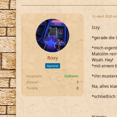
13. April 2020 u
Izzy:
*gerade die
*mich eigent
Malcolm rei
Roxy
Woah. Hey!
*mit einem b
Aurorin
*ihn mustere
Hogwarts
Slytherin
Klasse
7
Na, alles kla
Punkte
0
*schließlich
Harvey: