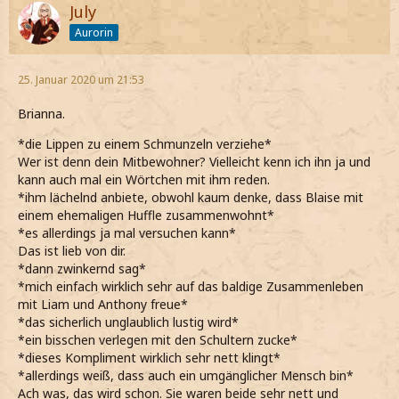
July
Aurorin
25. Januar 2020 um 21:53
Brianna.
*die Lippen zu einem Schmunzeln verziehe*
Wer ist denn dein Mitbewohner? Vielleicht kenn ich ihn ja und
kann auch mal ein Wörtchen mit ihm reden.
*ihm lächelnd anbiete, obwohl kaum denke, dass Blaise mit
einem ehemaligen Huffle zusammenwohnt*
*es allerdings ja mal versuchen kann*
Das ist lieb von dir.
*dann zwinkernd sag*
*mich einfach wirklich sehr auf das baldige Zusammenleben
mit Liam und Anthony freue*
*das sicherlich unglaublich lustig wird*
*ein bisschen verlegen mit den Schultern zucke*
*dieses Kompliment wirklich sehr nett klingt*
*allerdings weiß, dass auch ein umgänglicher Mensch bin*
Ach was, das wird schon. Sie waren beide sehr nett und