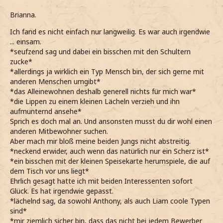
Brianna.
Ich fand es nicht einfach nur langweilig. Es war auch irgendwie
... einsam.
*seufzend sag und dabei ein bisschen mit den Schultern
zucke*
*allerdings ja wirklich ein Typ Mensch bin, der sich gerne mit
anderen Menschen umgibt*
*das Alleinewohnen deshalb generell nichts für mich war*
*die Lippen zu einem kleinen Lächeln verzieh und ihn
aufmunternd ansehe*
Sprich es doch mal an. Und ansonsten musst du dir wohl einen
anderen Mitbewohner suchen.
Aber mach mir bloß meine beiden Jungs nicht abstreitig.
*neckend erwider, auch wenn das natürlich nur ein Scherz ist*
*ein bisschen mit der kleinen Speisekarte herumspiele, die auf
dem Tisch vor uns liegt*
Ehrlich gesagt hatte ich mit beiden Interessenten sofort
Glück. Es hat irgendwie gepasst.
*lächelnd sag, da sowohl Anthony, als auch Liam coole Typen
sind*
*mir ziemlich sicher bin, dass das nicht bei jedem Bewerber