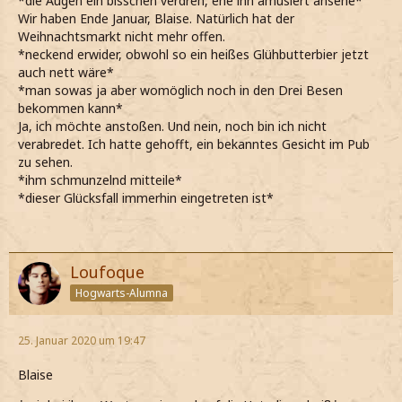
*die Augen ein bisschen verdreh, ehe ihn amüsiert ansehe*
Wir haben Ende Januar, Blaise. Natürlich hat der
Weihnachtsmarkt nicht mehr offen.
*neckend erwider, obwohl so ein heißes Glühbutterbier jetzt
auch nett wäre*
*man sowas ja aber womöglich noch in den Drei Besen
bekommen kann*
Ja, ich möchte anstoßen. Und nein, noch bin ich nicht
verabredet. Ich hatte gehofft, ein bekanntes Gesicht im Pub
zu sehen.
*ihm schmunzelnd mitteile*
*dieser Glücksfall immerhin eingetreten ist*
Loufoque
Hogwarts-Alumna
25. Januar 2020 um 19:47
Blaise