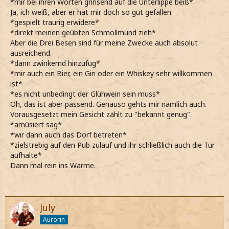
*mir bei ihren Worten grinsend auf die Unterlippe beiß*
Ja, ich weiß, aber er hat mir doch so gut gefallen.
*gespielt traurig erwidere*
*direkt meinen geübten Schmollmund zieh*
Aber die Drei Besen sind für meine Zwecke auch absolut
ausreichend.
*dann zwinkernd hinzufüg*
*mir auch ein Bier, ein Gin oder ein Whiskey sehr willkommen
ist*
*es nicht unbedingt der Glühwein sein muss*
Oh, das ist aber passend. Genauso gehts mir nämlich auch.
Vorausgesetzt mein Gesicht zählt zu "bekannt genug".
*amüsiert sag*
*wir dann auch das Dorf betreten*
*zielstrebig auf den Pub zulauf und ihr schließlich auch die Tür
aufhalte*
Dann mal rein ins Warme.
July
Aurorin