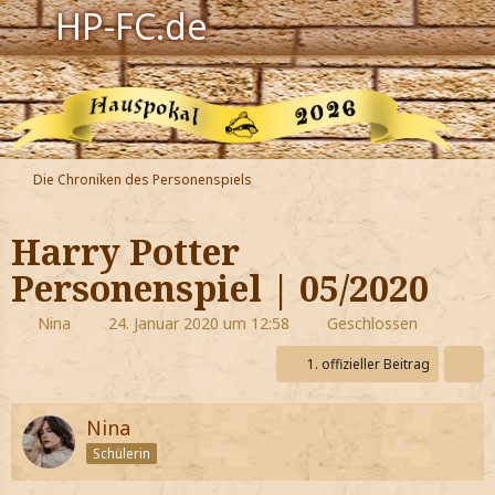
HP-FC.de
Navigation
Harry Potter
Der HP-FC
Die Chroniken des Personenspiels
Hogwarts
Harry Potter
Zauberwelt
Personenspiel | 05/2020
Willkommen
Nina
24. Januar 2020 um 12:58
Geschlossen
1. offizieller Beitrag
Jetzt Fanclub-Mitglied werden!
Nina
Schülerin