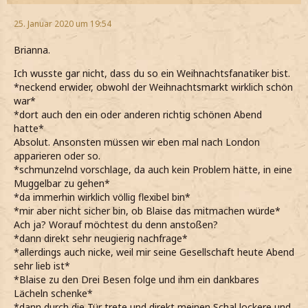
25. Januar 2020 um 19:54
Brianna.
Ich wusste gar nicht, dass du so ein Weihnachtsfanatiker bist.
*neckend erwider, obwohl der Weihnachtsmarkt wirklich schön
war*
*dort auch den ein oder anderen richtig schönen Abend
hatte*
Absolut. Ansonsten müssen wir eben mal nach London
apparieren oder so.
*schmunzelnd vorschlage, da auch kein Problem hätte, in eine
Muggelbar zu gehen*
*da immerhin wirklich völlig flexibel bin*
*mir aber nicht sicher bin, ob Blaise das mitmachen würde*
Ach ja? Worauf möchtest du denn anstoßen?
*dann direkt sehr neugierig nachfrage*
*allerdings auch nicke, weil mir seine Gesellschaft heute Abend
sehr lieb ist*
*Blaise zu den Drei Besen folge und ihm ein dankbares
Lächeln schenke*
*dann durch die Tür trete und direkt meinen Schal lockere und