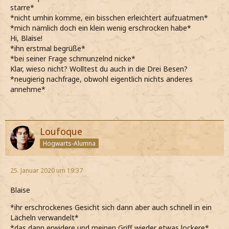
starre*
*nicht umhin komme, ein bisschen erleichtert aufzuatmen*
*mich nämlich doch ein klein wenig erschrocken habe*
Hi, Blaise!
*ihn erstmal begrüße*
*bei seiner Frage schmunzelnd nicke*
Klar, wieso nicht? Wolltest du auch in die Drei Besen?
*neugierig nachfrage, obwohl eigentlich nichts anderes
annehme*
Loufoque
Hogwarts-Alumna
25. Januar 2020 um 19:37
Blaise
*ihr erschrockenes Gesicht sich dann aber auch schnell in ein
Lächeln verwandelt*
*das dann erwidere und meinen Griff wieder etwas lockere*