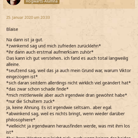
Hogwarts-Alumna
25. Januar 2020 um 20:33
Blaise
Na dann ist ja gut.
*zwinkernd sag und mich zufrieden zurücklehn*
*ihr dann auch erstmal aufmerksam zuhör*
Das kann ich gut verstehen.. ich fand es auch total langweilig
alleine.
*seufzend sag, weil das ja auch mein Grund war, warum Viktor
eingezogen ist*
*sich daran seitdem allerdings nicht wirklich viel geändert hat*
*das zwar schon schade finde*
*mich mittlerweile aber auch irgendwie dran gewöhnt habe*
*nur die Schultern zuck*
Ja, keine Ahnung. Es ist irgendwie seltsam.. aber egal.
*abwinkend sag, weil es nichts bringt, wenn wieder darüber
philosophiere*
*vielleicht ja irgendwann herausfinden werde, was mit ihm los
ist*