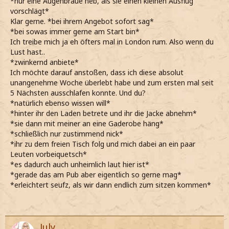
*nur eine Augenbraue heb, als sie einen kleinen Ausflug
vorschlägt*
Klar gerne. *bei ihrem Angebot sofort sag*
*bei sowas immer gerne am Start bin*
Ich treibe mich ja eh öfters mal in London rum. Also wenn du
Lust hast..
*zwinkernd anbiete*
Ich möchte darauf anstoßen, dass ich diese absolut
unangenehme Woche überlebt habe und zum ersten mal seit
5 Nächsten ausschlafen konnte. Und du?
*natürlich ebenso wissen will*
*hinter ihr den Laden betrete und ihr die Jacke abnehm*
*sie dann mit meiner an eine Gaderobe häng*
*schließlich nur zustimmend nick*
*ihr zu dem freien Tisch folg und mich dabei an ein paar
Leuten vorbeiquetsch*
*es dadurch auch unheimlich laut hier ist*
*gerade das am Pub aber eigentlich so gerne mag*
*erleichtert seufz, als wir dann endlich zum sitzen kommen*
July