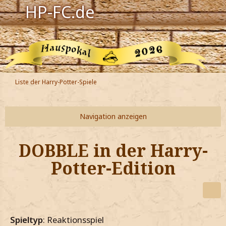
HP-FC.de
Navigation
Harry Potter
Der HP-FC
Liste der Harry-Potter-Spiele
Hogwarts
Zauberwelt
DOBBLE in der Harry-
Willkommen
Potter-Edition
Jetzt Fanclub-Mitglied werden!
Spieltyp
: Reaktionsspiel