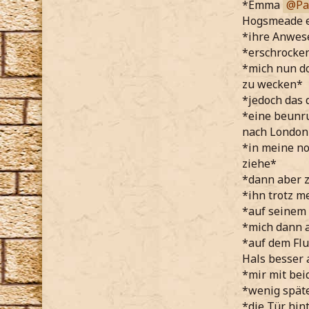
*Emma
Pa
Hogsmeade e
*ihre Anwese
*erschrocken
*mich nun do
zu wecken*
*jedoch das 
*eine beunru
nach London 
*in meine no
ziehe*
*dann aber 
*ihn trotz m
*auf seinem 
*mich dann a
*auf dem Flu
Hals besser 
*mir mit bei
*wenig späte
*die Tür hi