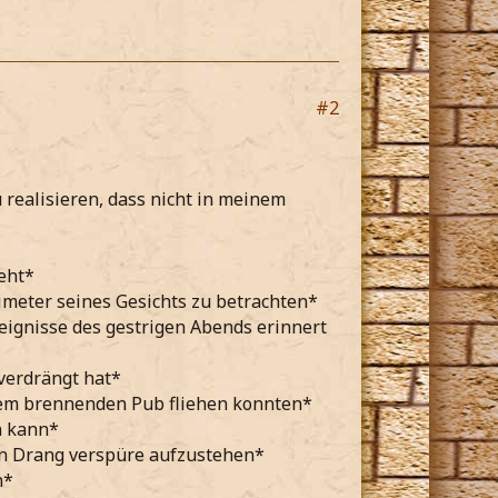
#2
 realisieren, dass nicht in meinem
eht*
imeter seines Gesichts zu betrachten*
ignisse des gestrigen Abends erinnert
verdrängt hat*
 dem brennenden Pub fliehen konnten*
n kann*
nen Drang verspüre aufzustehen*
n*