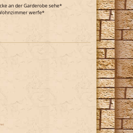
acke an der Garderobe sehe*
d Wohnzimmer werfe*
mas