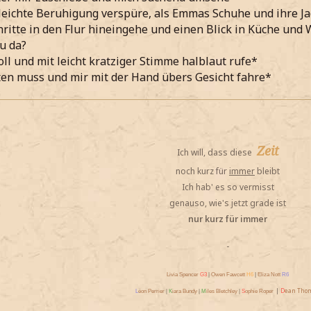
leichte Beruhigung verspüre, als Emmas Schuhe und ihre J
hritte in den Flur hineingehe und einen Blick in Küche un
u da?
ll und mit leicht kratziger Stimme halblaut rufe*
en muss und mir mit der Hand übers Gesicht fahre*
Zeit
Ich will, dass diese
noch kurz für
immer
bleibt
Ich hab' es so vermisst
genauso, wie's jetzt grade ist
nur kurz für immer
-
Livia Spencer
G3
|
Owen Fawcett
H6
|
Eliza Nott
R6
|
D
ean Tho
L
éon Perrier
|
K
iara Bundy
|
M
iles Bletchley
|
S
ophie Roper