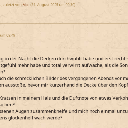
t, zuletzt von
Mali
(
31. August 2025 um 09:30
)
 um 09:49
ig in der Nacht die Decken durchwühlt habe und erst recht s
itgefühl mehr habe und total verwirrt aufwache, als die So
ln*
ch die schrecklichen Bilder des vergangenen Abends vor 
en ausstoße, bevor mir kurzerhand die Decke über den Kopf 
 Kratzen in meinem Hals und die Duftnote von etwas Verkoh
machen*
ossenen Augen zusammenkneife und mich noch einmal unzuf
ns glockenhell wach werde*