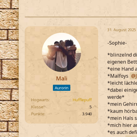
31. August 2025
-Sophie-
*blinzelnd d
eigenen Bett
*eine Hand a
*Malfoys
Mali
*leicht läch
Aurorin
*dabei einig
werde*
Hogwarts
Hufflepuff
*mein Gehirn
Klasse
5
*kaum hörbar
Punkte
3.940
*mein Hals s
*mich hier a
*es auch def