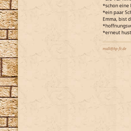
*schon eine 
*ein paar Sc
Emma, bist d
*hoffnungsvo
*erneut hust
mali@hp-fc.de