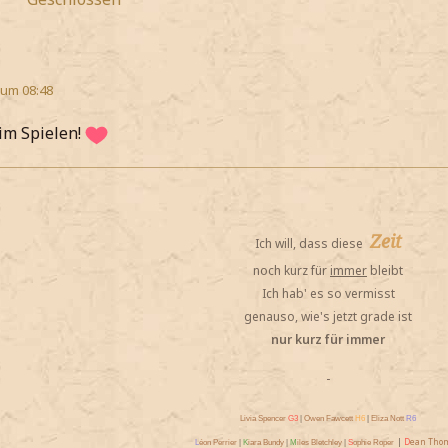
 um 08:48
im Spielen!
Zeit
Ich will, dass diese
noch kurz für
immer
bleibt
Ich hab' es so vermisst
genauso, wie's jetzt grade ist
nur kurz für immer
-
Livia Spencer
G3
|
Owen Fawcett
H6
|
Eliza Nott
R6
|
D
ean Tho
L
éon Perrier
|
K
iara Bundy
|
M
iles Bletchley
|
S
ophie Roper