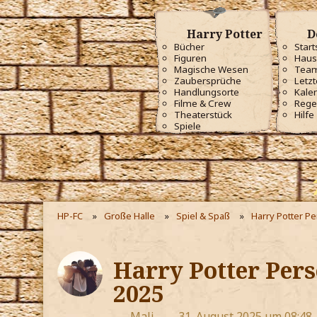
Harry Potter
D
Bücher
Start
Figuren
Haus
Magische Wesen
Tea
Zaubersprüche
Letzt
Handlungsorte
Kale
Filme & Crew
Rege
Theaterstück
Hilfe
Spiele
HP-FC
Große Halle
Spiel & Spaß
Harry Potter P
Harry Potter Pers
2025
Mali
31. August 2025 um 08:48