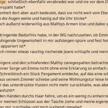
ige
schließlich ebenfalls verabredet war und sie vor dem D
rspäht habe*
nheit dort aber auch bedeutet, dass sie nicht weit vom Eb
 die Augen weite und hastig auf die Uhr blicke*
ch äußerst widerwillig aus Malfoys Armen löse und dabei d
dringende Bedürfnis habe, in der WG nachzusehen, ob Emma
higende Ungewissheit in mir aufsteigen spüre und fest hof
appariert ist*
ch immer etwas rauchig riechende Jeans schlüpfe und mein 
zögere und den schlafenden Malfoy zwiegespalten betracht
einer Sorge um Emma nicht ohne eine Erklärung so einfach a
Schreibtisch ein Stück Pergament entdecke, auf das eine sch
us seinem Zimmer schiebe und seine Wohnungstür leise hi
r das unterdrückte Husten nicht mehr zurückhalte, was aber
anfühlt*
den Händen durchs Haar fahre, um es ein wenig zu entwirr
r meinen Schlüssel aus der Tasche ziehe und meine eigen
nter mir zuschiebe und mich suchend umsehe*