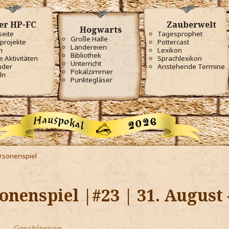
er HP-FC
Zauberwelt
Hogwarts
seite
Tagesprophet
Große Halle
projekte
Pottercast
Ländereien
m
Lexikon
Bibliothek
e Aktivitäten
Sprachlexikon
Unterricht
nder
Anstehende Termine
Pokalzimmer
ln
Punktegläser
ersonenspiel
onenspiel |#23 | 31. August 
Geschlossen