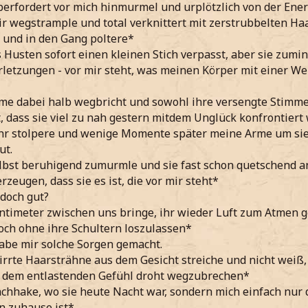
berfordert vor mich hinmurmel und urplötzlich von der Ene
r wegstrample und total verknittert mit zerstrubbelten Ha
 und in den Gang poltere*
 Husten sofort einen kleinen Stich verpasst, aber sie zumin
rletzungen - vor mir steht, was meinen Körper mit einer Wel
me dabei halb wegbricht und sowohl ihre versengte Stimme
t, dass sie viel zu nah gestern mitdem Unglück konfrontiert
ihr stolpere und wenige Momente später meine Arme um sie
ut.
lbst beruhigend zumurmle und sie fast schon quetschend a
zeugen, dass sie es ist, die vor mir steht*
s doch gut?
ntimeter zwischen uns bringe, ihr wieder Luft zum Atmen g
och ohne ihre Schultern loszulassen*
habe mir solche Sorgen gemacht.
rirrte Haarsträhne aus dem Gesicht streiche und nicht we
r dem entlastenden Gefühl droht wegzubrechen*
achhake, wo sie heute Nacht war, sondern mich einfach nur
n zuhause ist*