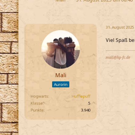
31. August 2025
Viel Spaß be
mali@hp-fc.de
Mali
Aurorin
Hogwarts
Hufflepuff
Klasse
5
Punkte
3.940