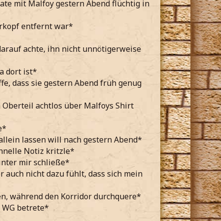
ate mit Malfoy gestern Abend flüchtig in
erkopf entfernt war*
arauf achte, ihn nicht unnötigerweise
 dort ist*
fe, dass sie gestern Abend früh genug
Oberteil achtlos über Malfoys Shirt
e*
llein lassen will nach gestern Abend*
nelle Notiz kritzle*
nter mir schließe*
 auch nicht dazu fühlt, dass sich mein
en, während den Korridor durchquere*
e WG betrete*