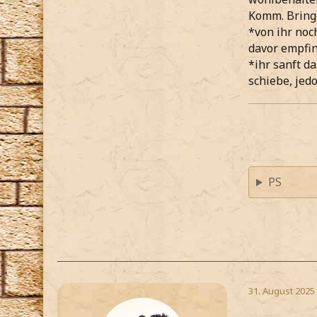
Komm. Bringe
*von ihr noc
davor empfi
*ihr sanft d
schiebe, jed
PS
31. August 2025