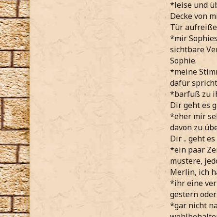
*leise und ü
Decke von mi
Tür aufreiße
*mir Sophies
sichtbare Ve
Sophie.
*meine Stim
dafür sprich
*barfuß zu 
Dir geht es g
*eher mir se
davon zu über
Dir .. geht e
*ein paar Ze
mustere, jed
Merlin, ich 
*ihr eine ve
gestern ode
*gar nicht n
wohlbehalte