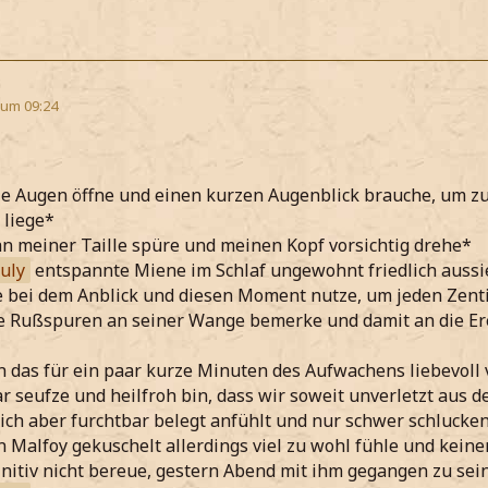
 um 09:24
ie Augen öffne und einen kurzen Augenblick brauche, um zu
 liege*
n meiner Taille spüre und meinen Kopf vorsichtig drehe*
July
entspannte Miene im Schlaf ungewohnt friedlich aussi
le bei dem Anblick und diesen Moment nutze, um jeden Zent
e Rußspuren an seiner Wange bemerke und damit an die Ere
 das für ein paar kurze Minuten des Aufwachens liebevoll 
 seufze und heilfroh bin, dass wir soweit unverletzt aus
ich aber furchtbar belegt anfühlt und nur schwer schlucke
n Malfoy gekuschelt allerdings viel zu wohl fühle und kei
initiv nicht bereue, gestern Abend mit ihm gegangen zu sei