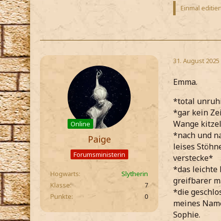
Einmal editier
31. August 2025
Emma.
*total unruh
*gar kein Ze
Wange kitze
Online
*nach und na
Paige
leises Stöhn
Forumsministerin
verstecke*
*das leichte
Hogwarts
Slytherin
greifbarer 
Klasse
7
*die geschl
Punkte
0
meines Name
Sophie.