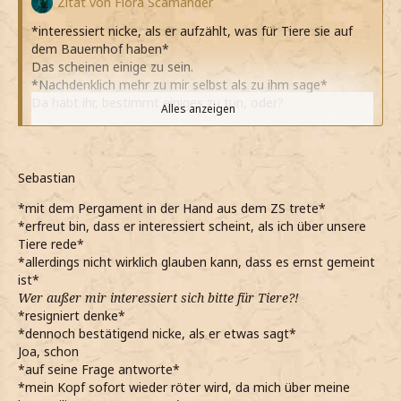
Zitat von Flora Scamander
*interessiert nicke, als er aufzählt, was für Tiere sie auf
dem Bauernhof haben*
Das scheinen einige zu sein.
*Nachdenklich mehr zu mir selbst als zu ihm sage*
Da habt ihr, bestimmt einiges zu tun, oder?
Alles anzeigen
*noch hinterherschiebe und den Kopf leicht schieflege*
*leicht lächel bei seinen Worten*
Es ist wirklich schön! Nicht ganz so... verregnet wie in
Grossbritannien. Und es scheint öfters die Sonne.
Sebastian
*erkläre und dabei die Wärme die sich auf meine Wangen
*mit dem Pergament in der Hand aus dem ZS trete*
stiehlt versuche zu ignorieren*
*erfreut bin, dass er interessiert scheint, als ich über unsere
*verstehend nicke, als er meint ,dass er erst gestern
Tiere rede*
wieder angekommen ist*
*allerdings nicht wirklich glauben kann, dass es ernst gemeint
Ich habe eine ältere Schwester und Bruder und eine
ist*
jüngere Schwester.
Wer außer mir interessiert sich bitte für Tiere?!
*ihm erkläre*
*resigniert denke*
Hast du auch Geschwister?
*dennoch bestätigend nicke, als er etwas sagt*
*dann neugierig frage, während an der Kasse angelangt
Joa, schon
sind*
*auf seine Frage antworte*
*meine Tintenfässer bezahle und warte bis er ebenfalls
*mein Kopf sofort wieder röter wird, da mich über meine
bezahlt hat, ehe den Laden verlassen*