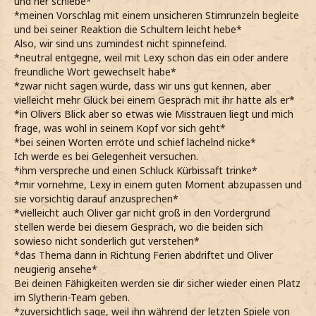
und her schiebe*
*meinen Vorschlag mit einem unsicheren Stirnrunzeln begleite
und bei seiner Reaktion die Schultern leicht hebe*
Also, wir sind uns zumindest nicht spinnefeind.
*neutral entgegne, weil mit Lexy schon das ein oder andere
freundliche Wort gewechselt habe*
*zwar nicht sagen würde, dass wir uns gut kennen, aber
vielleicht mehr Glück bei einem Gespräch mit ihr hätte als er*
*in Olivers Blick aber so etwas wie Misstrauen liegt und mich
frage, was wohl in seinem Kopf vor sich geht*
*bei seinen Worten erröte und schief lächelnd nicke*
Ich werde es bei Gelegenheit versuchen.
*ihm verspreche und einen Schluck Kürbissaft trinke*
*mir vornehme, Lexy in einem guten Moment abzupassen und
sie vorsichtig darauf anzusprechen*
*vielleicht auch Oliver gar nicht groß in den Vordergrund
stellen werde bei diesem Gespräch, wo die beiden sich
sowieso nicht sonderlich gut verstehen*
*das Thema dann in Richtung Ferien abdriftet und Oliver
neugierig ansehe*
Bei deinen Fähigkeiten werden sie dir sicher wieder einen Platz
im Slytherin-Team geben.
*zuversichtlich sage, weil ihn während der letzten Spiele von