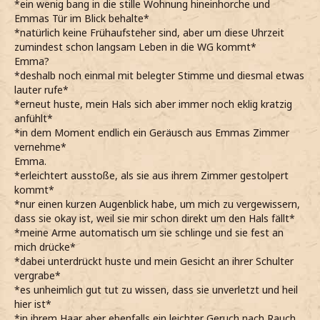
*ein wenig bang in die stille Wohnung hineinhorche und
Emmas Tür im Blick behalte*
*natürlich keine Frühaufsteher sind, aber um diese Uhrzeit
zumindest schon langsam Leben in die WG kommt*
Emma?
*deshalb noch einmal mit belegter Stimme und diesmal etwas
lauter rufe*
*erneut huste, mein Hals sich aber immer noch eklig kratzig
anfühlt*
*in dem Moment endlich ein Geräusch aus Emmas Zimmer
vernehme*
Emma.
*erleichtert ausstoße, als sie aus ihrem Zimmer gestolpert
kommt*
*nur einen kurzen Augenblick habe, um mich zu vergewissern,
dass sie okay ist, weil sie mir schon direkt um den Hals fällt*
*meine Arme automatisch um sie schlinge und sie fest an
mich drücke*
*dabei unterdrückt huste und mein Gesicht an ihrer Schulter
vergrabe*
*es unheimlich gut tut zu wissen, dass sie unverletzt und heil
hier ist*
*in ihrem Haar aber ebenfalls ein leichter Geruch nach Rauch