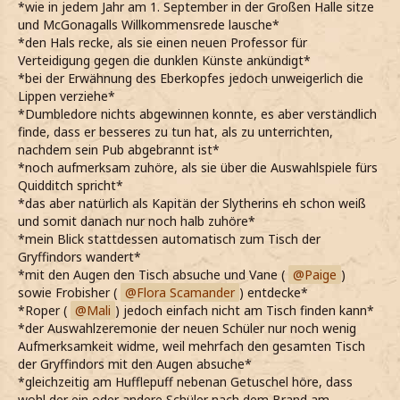
*wie in jedem Jahr am 1. September in der Großen Halle sitze
und McGonagalls Willkommensrede lausche*
*den Hals recke, als sie einen neuen Professor für
Verteidigung gegen die dunklen Künste ankündigt*
*bei der Erwähnung des Eberkopfes jedoch unweigerlich die
Lippen verziehe*
*Dumbledore nichts abgewinnen konnte, es aber verständlich
finde, dass er besseres zu tun hat, als zu unterrichten,
nachdem sein Pub abgebrannt ist*
*noch aufmerksam zuhöre, als sie über die Auswahlspiele fürs
Quidditch spricht*
*das aber natürlich als Kapitän der Slytherins eh schon weiß
und somit danach nur noch halb zuhöre*
*mein Blick stattdessen automatisch zum Tisch der
Gryffindors wandert*
*mit den Augen den Tisch absuche und Vane (
Paige
)
sowie Frobisher (
Flora Scamander
) entdecke*
*Roper (
Mali
) jedoch einfach nicht am Tisch finden kann*
*der Auswahlzeremonie der neuen Schüler nur noch wenig
Aufmerksamkeit widme, weil mehrfach den gesamten Tisch
der Gryffindors mit den Augen absuche*
*gleichzeitig am Hufflepuff nebenan Getuschel höre, dass
wohl der ein oder andere Schüler nach dem Brand am