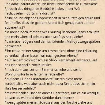
und dabei darauf achte, ihn nicht unnötigerweise zu wecken*
*jedoch das dringende Bedürfnis habe, in der WG
nachzusehen, ob Emma dort ist*
*eine beunruhigende Ungewissheit in mir aufsteigen spüre und
fest hoffe, dass sie gestern Abend früh genug nach London
appariert ist*
*in meine noch immer etwas rauchig riechende Jeans schlüpfe
und mein Oberteil achtlos über Malfoys Shirt ziehe*
*dann aber zögere und den schlafenden Malfoy zwiegespalten
betrachte*
*ihn trotz meiner Sorge um Emma nicht ohne eine Erklärung
so einfach allein lassen will nach gestern Abend*
*auf seinem Schreibtisch ein Stück Pergament entdecke, auf
das eine schnelle Notiz kritzle*
*mich dann aus seinem Zimmer schiebe und seine
Wohnungstür leise hinter mir schließe*
*auf dem Flur das unterdrückte Husten nicht mehr
zurückhalte, was aber auch nicht dazu fühlt, dass sich mein
Hals besser anfühlt*
*mir mit beiden Händen durchs Haar fahre, um es ein wenig zu
entwirren, während den Korridor durchquere*
*wenig später meinen Schlüssel aus der Tasche ziehe und