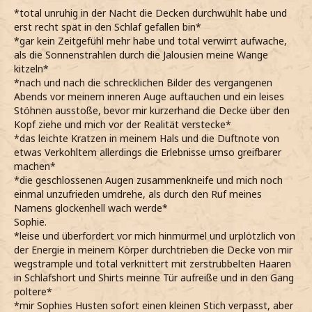
*total unruhig in der Nacht die Decken durchwühlt habe und
erst recht spät in den Schlaf gefallen bin*
*gar kein Zeitgefühl mehr habe und total verwirrt aufwache,
als die Sonnenstrahlen durch die Jalousien meine Wange
kitzeln*
*nach und nach die schrecklichen Bilder des vergangenen
Abends vor meinem inneren Auge auftauchen und ein leises
Stöhnen ausstoße, bevor mir kurzerhand die Decke über den
Kopf ziehe und mich vor der Realität verstecke*
*das leichte Kratzen in meinem Hals und die Duftnote von
etwas Verkohltem allerdings die Erlebnisse umso greifbarer
machen*
*die geschlossenen Augen zusammenkneife und mich noch
einmal unzufrieden umdrehe, als durch den Ruf meines
Namens glockenhell wach werde*
Sophie.
*leise und überfordert vor mich hinmurmel und urplötzlich von
der Energie in meinem Körper durchtrieben die Decke von mir
wegstrample und total verknittert mit zerstrubbelten Haaren
in Schlafshort und Shirts meinne Tür aufreiße und in den Gang
poltere*
*mir Sophies Husten sofort einen kleinen Stich verpasst, aber