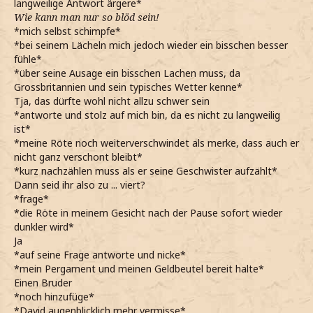
langweilige Antwort ärgere*
*kurz etwas unschlüssig auf der Strasse stehenbleibe und
Wie kann man nur so blöd sein!
mich umschaue*
*mich selbst schimpfe*
*dabei den Kopf etwas schieflege, als Léons Mali Umriss
*bei seinem Lächeln mich jedoch wieder ein bisschen besser
ausmachen kann, der neben einer Frau steht*
fühle*
*mich gerade Sebastian zuwenden wollte, um ihm Léon
*über seine Ausage ein bisschen Lachen muss, da
zuzeigen, als den Geruch von verbranntem Holz
Grossbritannien und sein typisches Wetter kenne*
wahrnehme und die Stirn runzel*
Tja, das dürfte wohl nicht allzu schwer sein
Was-
*antworte und stolz auf mich bin, da es nicht zu langweilig
*frage, dann aber bemerke, dass meherere Hexen und
ist*
Zauberer alarmiert in eine Richtung rennen*
*meine Röte noch weiterverschwindet als merke, dass auch er
*ZS*
nicht ganz verschont bleibt*
*kurz nachzählen muss als er seine Geschwister aufzählt*
Dann seid ihr also zu ... viert?
*frage*
*die Röte in meinem Gesicht nach der Pause sofort wieder
dunkler wird*
Ja
*auf seine Frage antworte und nicke*
*mein Pergament und meinen Geldbeutel bereit halte*
Einen Bruder
*noch hinzufüge*
*David augenblicklich mehr vermisse*