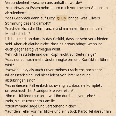
Verbundenheit zwischen uns anhalten würde*
*mir etwas zu Essen nehme, um mich von meinen Gedanken
abzulenken*
*das Gespräch dann auf Lexy
July
bringe, was Olivers
Stimmung dezent dämpft*
*nachdenklich die Stirn runzle und mir einen Bissen in den
Mund schiebe*
Ich hatte schon damals das Gefühl, dass ihr sehr verschieden
seid. Aber ich glaube nicht, dass es etwas bringt, wenn ihr
euch gegenseitig verbiegen wollt.
*ehrlich feststelle und den Kopf leicht zur Seite neige*
*das nur zu noch mehr Unstimmigkeiten und Konflikten führen
wird*
*sowohl Lexy als auch Oliver meines Erachtens nach sehr
willensstark sind und nicht leicht von ihrer Meinung
abzubringen sind*
*es in diesem Fall einfach schwierig ist, dass sie komplett
unterschiedliche Standpunkte vertreten*
*ihn mitfühlend mustere, weil ihn durchaus verstehe*
Nein, sie ist trotzdem Familie.
*zustimmend sage und verstehend nicke*
*auf den Teller vor mir blicke und ein Stück Kartoffel darauf hin