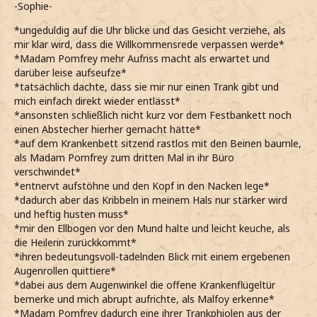
-Sophie-
*ungeduldig auf die Uhr blicke und das Gesicht verziehe, als
mir klar wird, dass die Willkommensrede verpassen werde*
*Madam Pomfrey mehr Aufriss macht als erwartet und
darüber leise aufseufze*
*tatsächlich dachte, dass sie mir nur einen Trank gibt und
mich einfach direkt wieder entlässt*
*ansonsten schließlich nicht kurz vor dem Festbankett noch
einen Abstecher hierher gemacht hätte*
*auf dem Krankenbett sitzend rastlos mit den Beinen baumle,
als Madam Pomfrey zum dritten Mal in ihr Büro
verschwindet*
*entnervt aufstöhne und den Kopf in den Nacken lege*
*dadurch aber das Kribbeln in meinem Hals nur stärker wird
und heftig husten muss*
*mir den Ellbogen vor den Mund halte und leicht keuche, als
die Heilerin zurückkommt*
*ihren bedeutungsvoll-tadelnden Blick mit einem ergebenen
Augenrollen quittiere*
*dabei aus dem Augenwinkel die offene Krankenflügeltür
bemerke und mich abrupt aufrichte, als Malfoy erkenne*
*Madam Pomfrey dadurch eine ihrer Trankphiolen aus der