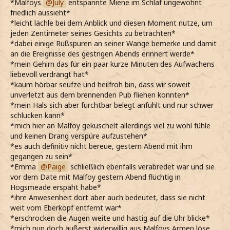
*Malfoys
July
entspannte Miene im Schlaf ungewohnt
friedlich aussieht*
*leicht lächle bei dem Anblick und diesen Moment nutze, um
jeden Zentimeter seines Gesichts zu betrachten*
*dabei einige Rußspuren an seiner Wange bemerke und damit
an die Ereignisse des gestrigen Abends erinnert werde*
*mein Gehirn das für ein paar kurze Minuten des Aufwachens
liebevoll verdrängt hat*
*kaum hörbar seufze und heilfroh bin, dass wir soweit
unverletzt aus dem brennenden Pub fliehen konnten*
*mein Hals sich aber furchtbar belegt anfühlt und nur schwer
schlucken kann*
*mich hier an Malfoy gekuschelt allerdings viel zu wohl fühle
und keinen Drang verspüre aufzustehen*
*es auch definitiv nicht bereue, gestern Abend mit ihm
gegangen zu sein*
*Emma
Paige
schließlich ebenfalls verabredet war und sie
vor dem Date mit Malfoy gestern Abend flüchtig in
Hogsmeade erspäht habe*
*ihre Anwesenheit dort aber auch bedeutet, dass sie nicht
weit vom Eberkopf entfernt war*
*erschrocken die Augen weite und hastig auf die Uhr blicke*
*mich nun doch äußerst widerwillig aus Malfoys Armen löse