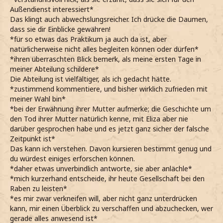
überrascht die Augenbrauen hochziehe*
Außendienst interessiert*
Mir war gar nicht bewusst, dass diese Abteilung mit
Das klingt auch abwechslungsreicher. Ich drücke die Daumen,
solchen Problemen betraut ist.
dass sie dir Einblicke gewähren!
*ehrlich sage, als er meint, dass Streitereien geschlichtet
*für so etwas das Praktikum ja auch da ist, aber
werden*
natürlicherweise nicht alles begleiten können oder dürfen*
*mich jedoch allgemein weniger mit Quidditch und Sport
*ihren überraschten Blick bemerk, als meine ersten Tage in
beschäftige und bisher nicht weiter darüber nachgedacht
meiner Abteilung schildere*
habe*
Die Abteilung ist vielfältiger, als ich gedacht hätte.
*es insgesamt interessant finde, solche internen Dinge
*zustimmend kommentiere, und bisher wirklich zufrieden mit
nun aus erster Hand zu erfahren*
meiner Wahl bin*
*bei seiner Frage nachdenklich die Brauen
*bei der Erwähnung ihrer Mutter aufmerke; die Geschichte um
zusammenziehe, ehe nicke*
den Tod ihrer Mutter natürlich kenne, mit Eliza aber nie
Ich könnte mir die Arbeit dort durchaus vorstellen,
darüber gesprochen habe und es jetzt ganz sicher der falsche
besonders im Büro zur Ermittlung und Beschlagnahme
Zeitpunkt ist*
gefälschter Verteidigungszauber und Schutzgegenstände.
Das kann ich verstehen. Davon kursieren bestimmt genug und
Immerhin interessieren mich magische Artefakte und
du würdest einiges erforschen können.
verzauberte Gegenstände sehr. Das habe ich wohl von
*daher etwas unverbindlich antworte, sie aber anlächle*
meiner Mutter.
*mich kurzerhand entscheide, ihr heute Gesellschaft bei den
*mit einem leichten Lächeln andeute und mir eine
Raben zu leisten*
Haarsträhne aus der Stirn streiche*
*es mir zwar verkneifen will, aber nicht ganz unterdrücken
*diese Leidenschaft sowohl an mich als auch an Theo
kann, mir einen Überblick zu verschaffen und abzuchecken, wer
Ella271 übergegangen ist*
gerade alles anwesend ist*