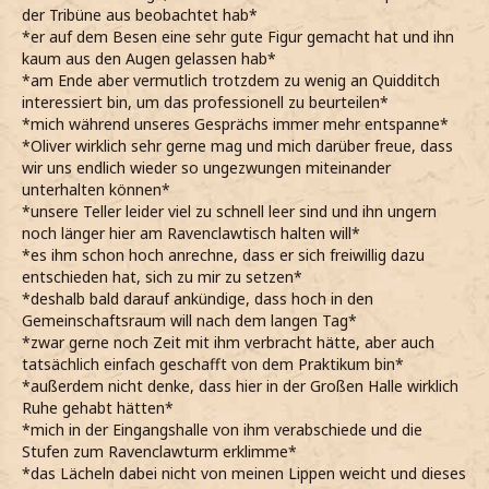
der Tribüne aus beobachtet hab*
*er auf dem Besen eine sehr gute Figur gemacht hat und ihn
kaum aus den Augen gelassen hab*
*am Ende aber vermutlich trotzdem zu wenig an Quidditch
interessiert bin, um das professionell zu beurteilen*
*mich während unseres Gesprächs immer mehr entspanne*
*Oliver wirklich sehr gerne mag und mich darüber freue, dass
wir uns endlich wieder so ungezwungen miteinander
unterhalten können*
*unsere Teller leider viel zu schnell leer sind und ihn ungern
noch länger hier am Ravenclawtisch halten will*
*es ihm schon hoch anrechne, dass er sich freiwillig dazu
entschieden hat, sich zu mir zu setzen*
*deshalb bald darauf ankündige, dass hoch in den
Gemeinschaftsraum will nach dem langen Tag*
*zwar gerne noch Zeit mit ihm verbracht hätte, aber auch
tatsächlich einfach geschafft von dem Praktikum bin*
*außerdem nicht denke, dass hier in der Großen Halle wirklich
Ruhe gehabt hätten*
*mich in der Eingangshalle von ihm verabschiede und die
Stufen zum Ravenclawturm erklimme*
*das Lächeln dabei nicht von meinen Lippen weicht und dieses