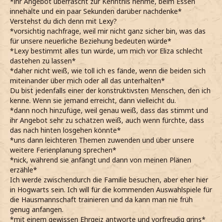
*ihr Angebot überrascht zur Kenntnis nehme, beim Essen
Seite neige*
innehalte und ein paar Sekunden darüber nachdenke*
Meinst du, sie wird auf dich hören?
Verstehst du dich denn mit Lexy?
*wenig überzeugt anmerke, da ihre Beziehung schließlich
*vorsichtig nachfrage, weil mir nicht ganz sicher bin, was das
nicht die beste ist*
für unsere neuerliche Beziehung bedeuten würde*
*ihn einen Moment nachdenklich betrachte*
*Lexy bestimmt alles tun würde, um mich vor Eliza schlecht
Wenn du möchtest, könnte ich bei Gelegenheit mit ihr
dastehen zu lassen*
reden? Ganz unverfänglich, versteht sich.
*daher nicht weiß, wie toll ich es fände, wenn die beiden sich
*dann vorschlage und ihn erwartungsvoll ansehe*
miteinander über mich oder all das unterhalten*
*immerhin ähnliche Ansichten wie Lexy vertrete und bisher
Du bist jedenfalls einer der konstruktivsten Menschen, den ich
immer entspannte Gespräche miteinander geführt haben*
kenne. Wenn sie jemand erreicht, dann vielleicht du.
*mir etwas Salat auf den Teller nehme und meine Gabel
*dann noch hinzufüge, weil genau weiß, dass das stimmt und
darin versenke*
ihr Angebot sehr zu schätzen weiß, auch wenn fürchte, dass
Wir werden einige Tage bei Tante Mary verbringen. Ich
das nach hinten losgehen könnte*
freue mich schon, sie nach all den Monaten
*uns dann leichteren Themen zuwenden und über unsere
wiederzusehen.
weitere Ferienplanung sprechen*
*mit einem warmen Lächeln ehrlich sage, weil sie wirklich
*nick, während sie anfängt und dann von meinen Plänen
lange nicht gesehen habe*
erzähle*
Und was hast du vor?
Ich werde zwischendurch die Familie besuchen, aber eher hier
*interessiert frage, während eine Gabel Salat esse*
in Hogwarts sein. Ich will für die kommenden Auswahlspiele für
die Hausmannschaft trainieren und da kann man nie früh
--> *ZS*
genug anfangen.
*mit einem gewissen Ehrgeiz antworte und vorfreudig grins*