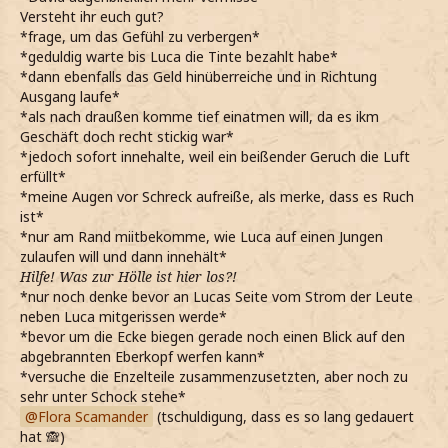
Versteht ihr euch gut?
*frage, um das Gefühl zu verbergen*
*geduldig warte bis Luca die Tinte bezahlt habe*
*dann ebenfalls das Geld hinüberreiche und in Richtung
Ausgang laufe*
*als nach draußen komme tief einatmen will, da es ikm
Geschäft doch recht stickig war*
*jedoch sofort innehalte, weil ein beißender Geruch die Luft
erfüllt*
*meine Augen vor Schreck aufreiße, als merke, dass es Ruch
ist*
*nur am Rand miitbekomme, wie Luca auf einen Jungen
zulaufen will und dann innehält*
Hilfe! Was zur Hölle ist hier los?!
*nur noch denke bevor an Lucas Seite vom Strom der Leute
neben Luca mitgerissen werde*
*bevor um die Ecke biegen gerade noch einen Blick auf den
abgebrannten Eberkopf werfen kann*
*versuche die Enzelteile zusammenzusetzten, aber noch zu
sehr unter Schock stehe*
Flora Scamander
(tschuldigung, dass es so lang gedauert
hat 🙈)