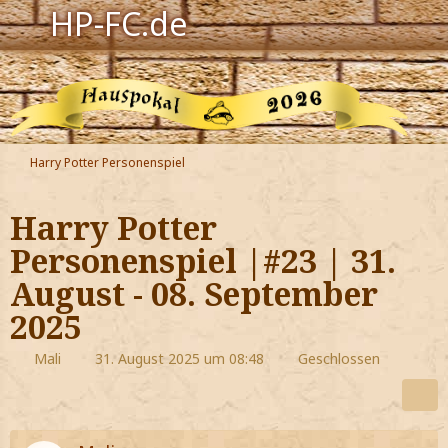
HP-FC.de
Navigation
Harry Potter
Der HP-FC
Harry Potter Personenspiel
Hogwarts
Harry Potter
Zauberwelt
Personenspiel |#23 | 31.
August - 08. September
Willkommen
2025
Jetzt Fanclub-Mitglied werden!
Mali
31. August 2025 um 08:48
Geschlossen