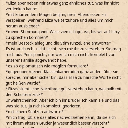
*ganz froh über Olivers Angebot bin und ihm das mit
*Eliza aber neben mir etwas ganz ähnliches tut, was ihr nicht
einem warmen Lächeln zeige*
verdenken kann*
*die Stimmung zwischen uns überraschend entspannt ist
*mit knurrendem Magen beginn, mein Abendessen zu
und sehr hoffe, dass es so bleibt*
verspeisen, während Eliza weiterzuhöre und alles um mich
*ihn zum Ravenclawtisch führe und nur kurz den Blick
herum ausblende*
schweifen lasse*
*meine Stimmung eine Weile ziemlich gut ist, bis wir auf Lexy
*mich allerdings bei den wenigen Schülern und Studenten
zu sprechen kommen*
relativ unbeobachtet fühle*
*mein Besteck ableg und die Stirn runzel, ehe antworte*
*ihm einen Kürbissaft einschenke und fast ein wenig
Es ist auch echt nicht leicht, sich mir ihr zu verstehen. Sie mag
überrascht bin, dass er diesen nach der
mich aus Prinzip nicht, nur weil ich mich nicht komplett von
Kotzpastillenaktion noch mag*
unserer Familie abgewandt habe.
*bei seinem Kommentar etwas zwiegespalten erst die
*es so diplomatisch wie möglich formuliere*
Stirn runzle, dann einen Mundwinkel anhebe*
*gegenüber meinen Klassenkameraden ganz anders über sie
Ihr versteht euch noch nimmer nicht sonderlich gut, oder?
spreche, mir aber sicher bin, dass Eliza zu harsche Worte nicht
*behutsam nachfrage und an meinem Kürbissaft nippe*
gut heißen würde*
*die beiden noch nie sonderlich gut miteinander konnten
*Elizas skeptische Nachfrage gut verstehen kann, weshalb mit
und mich manchmal ein wenig an Theo und mich erinnern
den Schultern zuck*
- allerdings deutlich extremer*
Unwahrscheinlich. Aber ich bin ihr Bruder. Ich kann sie und das,
*mit meinem Bruder zumindest trotz unterschiedlicher
was sie tut, ja nicht komplett ignorieren.
Ansichten eine sehr innige Geschwisterbeziehung pflege*
*mit einem Seufzen antworte*
*diesen Eindruck von Oliver und Lexy July jedoch nicht
*mich frag, ob sie das alles nachvollziehen kann, da sie sich
habe*
mit ihrem älteren Bruder ja wesentlich besser versteht*
*skeptisch die Brauen hebe und den Kopf fragend zur