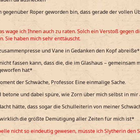
h gegenüber Roper geworden bin, dass gerade der vollen Ü
as wage ich Ihnen auch zu raten. Solch ein Verstoß gegen di
n. Sie haben mich sehr enttäuscht.
 zusammenpresse und Vane in Gedanken den Kopf abreiße*
 nicht fassen kann, dass die, die im Glashaus – gemeinsam 
geworfen hat*
oment der Schwäche, Professor. Eine einmalige Sache.
 betone und dabei spüre, wie Zorn über mich selbst in mir 
acht hätte, dass sogar die Schulleiterin von meiner Schwä
wirklich die größte Demütigung aller Zeiten für mich ist*
elle nicht so eindeutig gewesen, müsste ich Slytherin den 