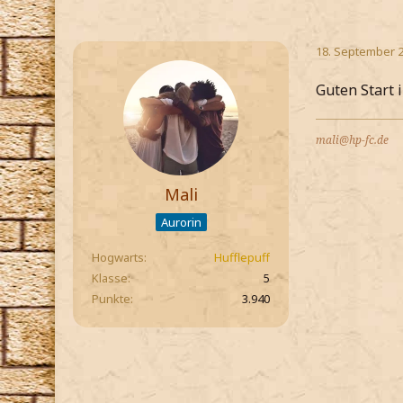
18. September 
Guten Start i
mali@hp-fc.de
Mali
Aurorin
Hogwarts
Hufflepuff
Klasse
5
Punkte
3.940