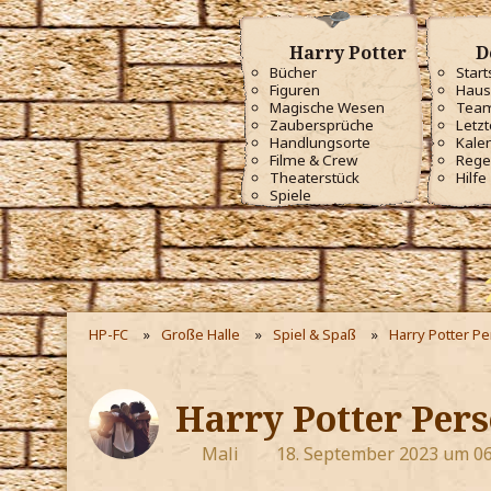
Harry Potter
D
Bücher
Start
Figuren
Haus
Magische Wesen
Tea
Zaubersprüche
Letzt
Handlungsorte
Kale
Filme & Crew
Rege
Theaterstück
Hilfe
Spiele
HP-FC
Große Halle
Spiel & Spaß
Harry Potter P
Harry Potter Pers
Mali
18. September 2023 um 06