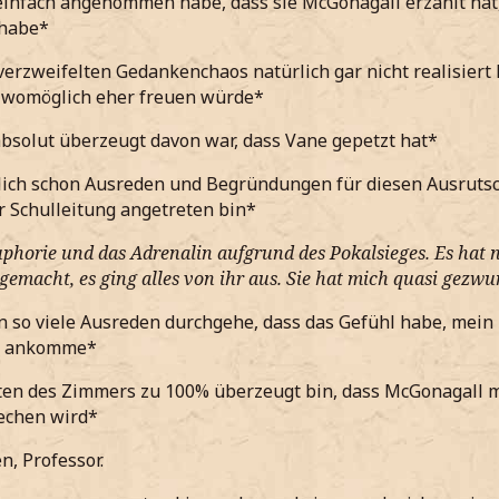
einfach angenommen habe, dass sie McGonagall erzählt hat,
habe*
erzweifelten Gedankenchaos natürlich gar nicht realisiert
 womöglich eher freuen würde*
absolut überzeugt davon war, dass Vane gepetzt hat*
lich schon Ausreden und Begründungen für diesen Ausruts
 Schulleitung angetreten bin*
uphorie und das Adrenalin aufgrund des Pokalsieges. Es hat 
emacht, es ging alles von ihr aus. Sie hat mich quasi gezwun
 so viele Ausreden durchgehe, dass das Gefühl habe, mein
in ankomme*
ten des Zimmers zu 100% überzeugt bin, dass McGonagall m
echen wird*
, Professor.