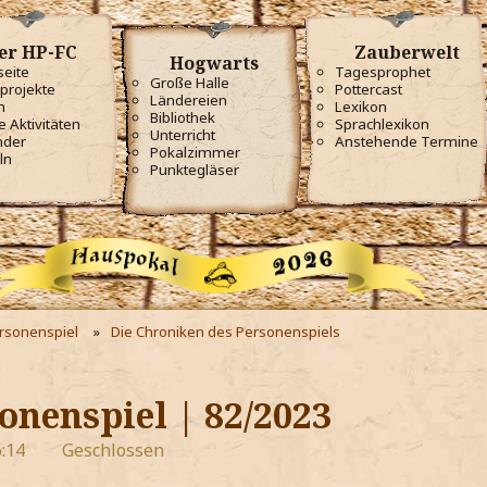
er HP-FC
Zauberwelt
Hogwarts
seite
Tagesprophet
Große Halle
projekte
Pottercast
Ländereien
m
Lexikon
Bibliothek
e Aktivitäten
Sprachlexikon
Unterricht
nder
Anstehende Termine
Pokalzimmer
ln
Punktegläser
ersonenspiel
Die Chroniken des Personenspiels
onenspiel | 82/2023
:14
Geschlossen