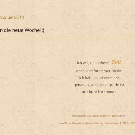
2023 um 06:14
n die neue Woche! :)
Zeit
Ich will, dass diese
noch kurz für
immer
bleibt
Ich hab' es so vermisst
genauso, wie's jetzt grade ist
nur kurz für immer
-
Livia Spencer
G3
|
Owen Fawcett
H6
|
Eliza Nott
R6
|
D
ean Tho
L
éon Perrier
|
K
iara Bundy
|
M
iles Bletchley
|
S
ophie Roper