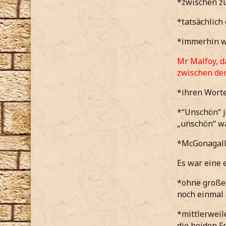
*zwischen z
*tatsächlich
*immerhin we
Mr Malfoy, d
zwischen de
*ihren Wort
*“Unschön“ j
„unschön“ w
*McGonagall 
Es war eine 
*ohne großes
noch einmal 
*mittlerweil
die beiden 