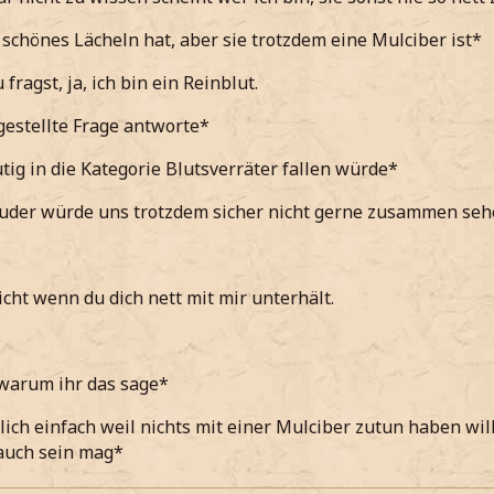
ch auch
t schönes Lächeln hat, aber sie trotzdem eine Mulciber ist*
imme*
fragst, ja, ich bin ein Reinblut.
gestellte Frage antworte*
tig in die Kategorie Blutsverräter fallen würde*
uder würde uns trotzdem sicher nicht gerne zusammen seh
cht wenn du dich nett mit mir unterhält.
warum ihr das sage*
ich einfach weil nichts mit einer Mulciber zutun haben will
 auch sein mag*