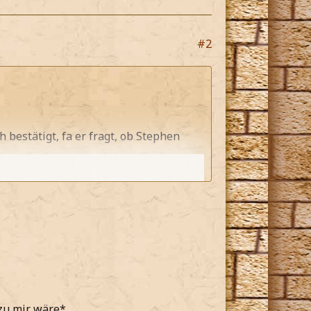
#2
 bestätigt, fa er fragt, ob Stephen
anach ist*
 zu mir wäre*