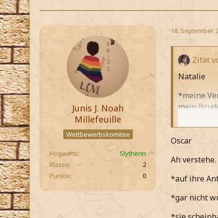
18. September 
Zitat 
Natalie
*meine Ver
mein Brude
Junis J. Noah
Millefeuille
Mein Brud
Wettbewerbskomitee
Oscar
*ihm antwo
Hogwarts
Slytherin
Ah verstehe.
*lächeln mu
Klasse
2
Punkte
0
*auf ihre An
*gerade da
*gar nicht w
*er meint, 
*sie scheinba