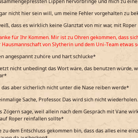
usammengepressten Lippen hervorbringe und mich zu eine
 gar nicht hier sein will, um meine Fehler vorgehalten zu 
iß, dass es wirklich keine Glanztat von mir war, mit Roper
anke für Ihr Kommen. Mir ist zu Ohren gekommen, dass sich
r Hausmannschaft von Slytherin und dem Uni-Team etwas se
en angespannt zuhöre und hart schlucke*
etzt nicht unbedingt das Wort wäre, das benutzen würde, we
ar*
das aber sicherlich nicht unter die Nase reiben werde*
einmalige Sache, Professor. Das wird sich nicht wiederholen.
 Zögern sage, weil allein nach dem Gespräch mit Vane wirk
auf Roper reinfallen sollte*
e zu dem Entschluss gekommen bin, dass das alles eine ein
Frauen da aushecken*