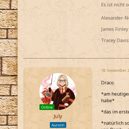
Es ist nicht
Alexander-
James Finle
Tracey Davis
18. September 
Draco.
*am heutigen
habe*
Online
*das im erst
July
*natürlich s
Aurorin