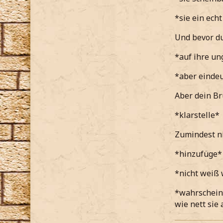
Ah okay, i
*sie ein ech
*ihm zust
Und bevor du 
*auf ihre un
*aber eindeu
Aber dein Br
*klarstelle*
Zumindest ni
*hinzufüge*
*nicht weiß 
*wahrscheinl
wie nett sie