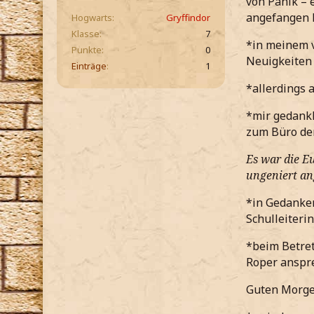
von Panik – 
angefangen 
Hogwarts
Gryffindor
Klasse
7
*in meinem v
Punkte
0
Neuigkeiten
Einträge
1
*allerdings 
*mir gedank
zum Büro der
Es war die E
ungeniert ang
*in Gedanken
Schulleiter
*beim Betre
Roper anspr
Guten Morgen