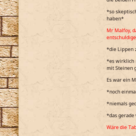
*so skeptisc
haben*
Mr Malfoy, d
entschuldige
*die Lippen
*es wirklich
mit Steinen 
Es war ein M
*noch einmal
*niemals ged
*das gerade 
Wäre die Tab