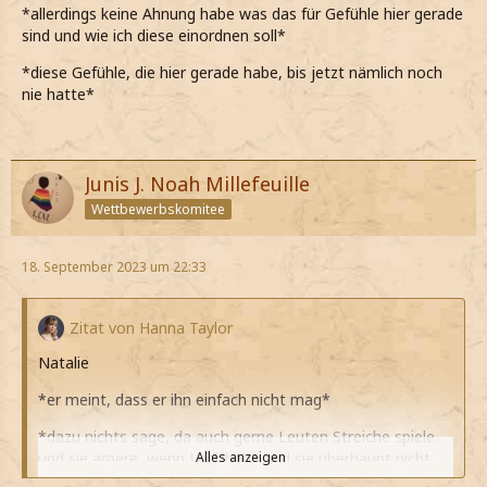
*allerdings keine Ahnung habe was das für Gefühle hier gerade
sind und wie ich diese einordnen soll*
*diese Gefühle, die hier gerade habe, bis jetzt nämlich noch
nie hatte*
Junis J. Noah Millefeuille
Wettbewerbskomitee
18. September 2023 um 22:33
Zitat von Hanna Taylor
Natalie
*er meint, dass er ihn einfach nicht mag*
*dazu nichts sage, da auch gerne Leuten Streiche spiele
und sie ärgere, wenn Lust habe und sie überhaupt nicht
Alles anzeigen
leiden kann*