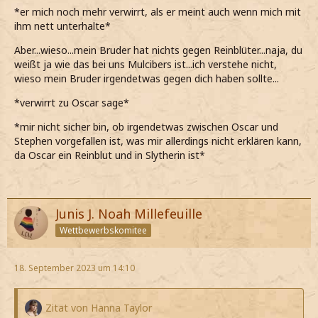
wie nett sie auch sein mag*
*er mich noch mehr verwirrt, als er meint auch wenn mich mit
ihm nett unterhalte*
Aber...wieso...mein Bruder hat nichts gegen Reinblüter...naja, du
weißt ja wie das bei uns Mulcibers ist...ich verstehe nicht,
wieso mein Bruder irgendetwas gegen dich haben sollte...
*verwirrt zu Oscar sage*
*mir nicht sicher bin, ob irgendetwas zwischen Oscar und
Stephen vorgefallen ist, was mir allerdings nicht erklären kann,
da Oscar ein Reinblut und in Slytherin ist*
Junis J. Noah Millefeuille
Wettbewerbskomitee
18. September 2023 um 14:10
Zitat von Hanna Taylor