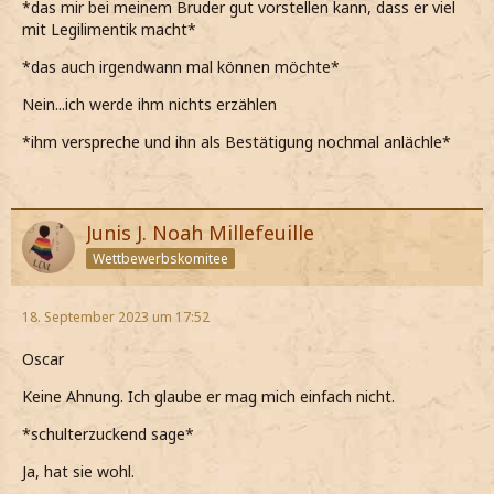
*das mir bei meinem Bruder gut vorstellen kann, dass er viel
*deshalb einfach antworte und mir zu hundert Prozent
mit Legilimentik macht*
sicher mit dieser Antwort bin*
*das auch irgendwann mal können möchte*
Nein...ich werde ihm nichts erzählen
*ihm verspreche und ihn als Bestätigung nochmal anlächle*
Junis J. Noah Millefeuille
Wettbewerbskomitee
18. September 2023 um 17:52
Oscar
Keine Ahnung. Ich glaube er mag mich einfach nicht.
*schulterzuckend sage*
Ja, hat sie wohl.