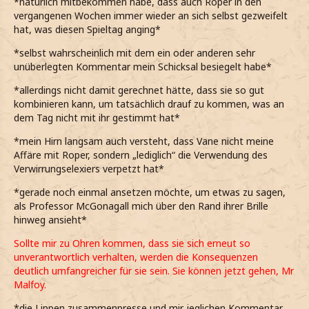
*natürlich mitbekommen habe, dass auch Roper in den
vergangenen Wochen immer wieder an sich selbst gezweifelt
hat, was diesen Spieltag anging*
*selbst wahrscheinlich mit dem ein oder anderen sehr
unüberlegten Kommentar mein Schicksal besiegelt habe*
*allerdings nicht damit gerechnet hätte, dass sie so gut
kombinieren kann, um tatsächlich drauf zu kommen, was an
dem Tag nicht mit ihr gestimmt hat*
*mein Hirn langsam auch versteht, dass Vane nicht meine
Affäre mit Roper, sondern „lediglich“ die Verwendung des
Verwirrungselexiers verpetzt hat*
*gerade noch einmal ansetzen möchte, um etwas zu sagen,
als Professor McGonagall mich über den Rand ihrer Brille
hinweg ansieht*
Sollte mir zu Ohren kommen, dass sie sich erneut so
unverantwortlich verhalten, werden die Konsequenzen
deutlich umfangreicher für sie sein. Sie können jetzt gehen, Mr
Malfoy.
*die Lippen zusammenpresse und mir jeglichen Kommentar