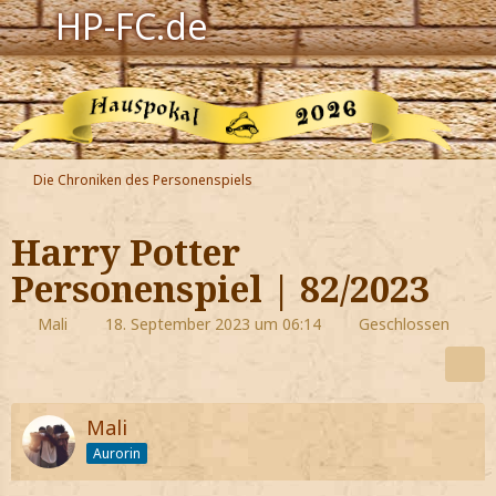
HP-FC.de
Navigation
Harry Potter
Der HP-FC
Die Chroniken des Personenspiels
Hogwarts
Harry Potter
Zauberwelt
Personenspiel | 82/2023
Willkommen
Mali
18. September 2023 um 06:14
Geschlossen
Jetzt Fanclub-Mitglied werden!
Mali
Aurorin