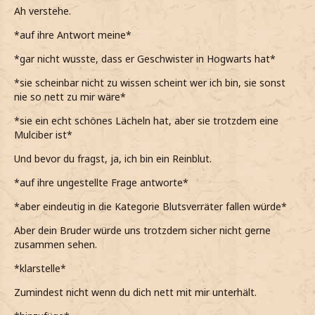
anschaut*
Ah verstehe.
*lächeln muss, als er sagt, dass sich das sehr klangvoll
*auf ihre Antwort meine*
anhört*
*gar nicht wusste, dass er Geschwister in Hogwarts hat*
*gerade das erste Mal, seitdem in Hogwarts bin lächle und
*sie scheinbar nicht zu wissen scheint wer ich bin, sie sonst
mir auch danach ist*
nie so nett zu mir wäre*
*er meint, dass er auch in Slytherin ist*
*sie ein echt schönes Lächeln hat, aber sie trotzdem eine
Ah okay, ich auch
Mulciber ist*
*ihm zustimme*
Und bevor du fragst, ja, ich bin ein Reinblut.
*auf ihre ungestellte Frage antworte*
*aber eindeutig in die Kategorie Blutsverräter fallen würde*
Aber dein Bruder würde uns trotzdem sicher nicht gerne
zusammen sehen.
*klarstelle*
Zumindest nicht wenn du dich nett mit mir unterhält.