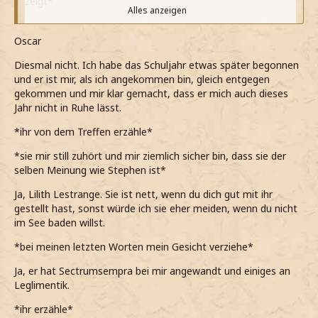
zeigt*
Alles anzeigen
*mir nicht vorstellen will, wie es ist Stephen als Feind zu
haben*
Oscar
*es definitiv nicht ohne ist, da wahrscheinlich auch Oscar
Diesmal nicht. Ich habe das Schuljahr etwas später begonnen
sehr viel Respekt vor ihm hat*
und er ist mir, als ich angekommen bin, gleich entgegen
gekommen und mir klar gemacht, dass er mich auch dieses
*das ja auch selber habe*
Jahr nicht in Ruhe lässt.
*dennoch meinen Bruder über alles liebe*
*ihr von dem Treffen erzähle*
*jetzt wirklich endgültig verwirrt bin, als er meint, dass er
*sie mir still zuhört und mir ziemlich sicher bin, dass sie der
ihn leider schon gesehen hat*
selben Meinung wie Stephen ist*
Was...was hat er mit dir gemacht?
Ja, Lilith Lestrange. Sie ist nett, wenn du dich gut mit ihr
gestellt hast, sonst würde ich sie eher meiden, wenn du nicht
*stotternd frage*
im See baden willst.
*es mir aus irgendeinem Grund nicht einmal vorstellen
*bei meinen letzten Worten mein Gesicht verziehe*
könnte, Oscar etwas zu tun*
Ja, er hat Sectrumsempra bei mir angewandt und einiges an
*auch keine Ahnung habe wieso*
Leglimentik.
*mal hoffe, dass Stephen mit Oscar nichts schlimmes
*ihr erzähle*
gemacht hat*