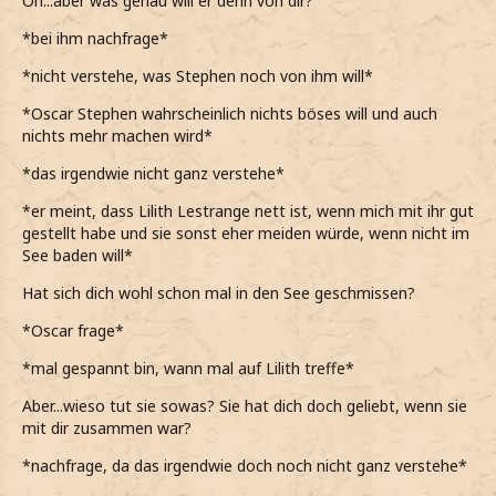
Oh...aber was genau will er denn von dir?
habe, dass momentan auch eine auf Hogwarts ist*
*bei ihm nachfrage*
Stephen hat dich...wirklich gefoltert?
*nicht verstehe, was Stephen noch von ihm will*
*fassungslos nachfrage*
*Oscar Stephen wahrscheinlich nichts böses will und auch
*glaube mich verhört zu haben*
nichts mehr machen wird*
*eigentlich meistens eher nu Leute foltere, die keine
*das irgendwie nicht ganz verstehe*
Reinblüter sind*
*er meint, dass Lilith Lestrange nett ist, wenn mich mit ihr gut
*mit Oscar das irgendwie trotzdem niemals machen
gestellt habe und sie sonst eher meiden würde, wenn nicht im
könnte*
See baden will*
*er mich fragt, ob immer noch mit ihm reden will*
Hat sich dich wohl schon mal in den See geschmissen?
*ihn mit großen Augen anschaue*
*Oscar frage*
*an Stephens Stelle eigentlich nur das gleiche getan hätte,
*mal gespannt bin, wann mal auf Lilith treffe*
wenn wüsste, dass ein gutes Reinblut mit einem Halbblut
zusammen wäre*
Aber...wieso tut sie sowas? Sie hat dich doch geliebt, wenn sie
mit dir zusammen war?
*es bei Oscar aber nie getan hätte*
*nachfrage, da das irgendwie doch noch nicht ganz verstehe*
Ja