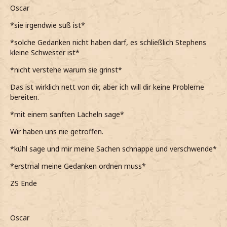
Oscar
*das bei Oscar aber irgendwie nicht der Fall wäre*
*sie irgendwie süß ist*
*er meint, dass Lilith ihn geliebt hat, es aber immer ein
paar Differenzen gab und die Trennung von seiner Seite
*solche Gedanken nicht haben darf, es schließlich Stephens
kam*
kleine Schwester ist*
Ah okay
*nicht verstehe warum sie grinst*
*sage, allerdings etwas grinsen muss, auch wenn nicht
Das ist wirklich nett von dir, aber ich will dir keine Probleme
genau weiß wieso*
bereiten.
Kein Ding
*mit einem sanften Lächeln sage*
*ebenfalls lächelnd sage, als er sich bei mir bedankt*
Wir haben uns nie getroffen.
Sag mir Bescheid, falls mein Bruder dir wieder etwas
*kühl sage und mir meine Sachen schnappe und verschwende*
antun will
*erstmal meine Gedanken ordnen muss*
*dieser Satz irgendwie etwas unbeabsichtigt aus meinem
ZS Ende
Mund herauskommt*
*sofort etwas rot werde*
Oscar
*er mir irgendwie gerade sehr wichtig wird*