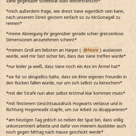
Vane gegenüber scheinbar
alles
weitertratscht*
*mich außerdem frage, wie dreist Vane eigentlich sein kann,
nach unserem Streit gestern einfach so zu McGonagall zu
rennen*
*meine Abneigung ihr gegenüber gerade schier grenzenlose
Dimensionen anzunehmen scheint*
*meinen Groll am liebsten an Harper (
Noire
) auslassen
würde, weil mir fast sicher bin, dass das Vane treffen würde*
*nur leider ja weiß, dass Vane noch ein Ass im Ärmel hat*
*sie für so skrupellos halte, dass sie ihrer eigenen Freundin in
den Rücken fallen würde, nur um sich selbst zu bereichern*
*mit der Strafe nun aber selbst erstmal klar kommen muss*
*mit finsterem Gesichtsausdruck Hogwarts verlasse und in
Richtung Hogsmeade stapfe, um zur Arbeit zu disapparieren*
*am heutigen Tag jedoch so neben der Spur bin, dass völlig
unkonzentriert arbeite und dafür von meinem Ausbilder auch
noch gegen Mittag nach Hause geschickt werde*