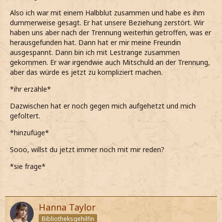
*keine Ahnung habe, woher er meinen Bruder kennt*
Also ich war mit einem Halbblut zusammen und habe es ihm
dummerweise gesagt. Er hat unsere Beziehung zerstört. Wir
*er mich noch mehr verwirrt, als er meint auch wenn mich
haben uns aber nach der Trennung weiterhin getroffen, was er
mit ihm nett unterhalte*
herausgefunden hat. Dann hat er mir meine Freundin
ausgespannt. Dann bin ich mit Lestrange zusammen
Aber...wieso...mein Bruder hat nichts gegen
gekommen. Er war irgendwie auch Mitschuld an der Trennung,
Reinblüter...naja, du weißt ja wie das bei uns Mulcibers
aber das würde es jetzt zu kompliziert machen.
ist...ich verstehe nicht, wieso mein Bruder irgendetwas
gegen dich haben sollte...
*ihr erzähle*
*verwirrt zu Oscar sage*
Dazwischen hat er noch gegen mich aufgehetzt und mich
gefoltert.
*mir nicht sicher bin, ob irgendetwas zwischen Oscar und
Stephen vorgefallen ist, was mir allerdings nicht erklären
*hinzufüge*
kann, da Oscar ein Reinblut und in Slytherin ist*
Sooo, willst du jetzt immer noch mit mir reden?
*sie frage*
Hanna Taylor
Bibliotheksgehilfin