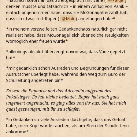
*natürlich sofort an das Streitgespräch mit Vane (
Paige
)
denken musste und tatsächlich – in einem Anflug von Panik –
einfach angenommen habe, dass sie McGonagall erzählt hat,
dass ich etwas mit Roper (
Mali
) angefangen habe*
*in meinem verzweifelten Gedankenchaos natürlich gar nicht
realisiert habe, dass McGonagall sich über solche Neuigkeiten
womöglich eher freuen würde*
*allerdings absolut überzeugt davon war, dass Vane gepetzt
hat*
*mir gedanklich schon Ausreden und Begründungen für diesen
Ausrutscher überlegt habe, während den Weg zum Büro der
Schulleitung angetreten bin*
Es war die Euphorie und das Adrenalin aufgrund des
Pokalsieges. Es hat nichts bedeutet. Roper hat mich ganz
ungeniert angemacht, es ging alles von ihr aus. Sie hat mich
quasi gezwungen, mit ihr zu schlafen.
*in Gedanken so viele Ausreden durchgehe, dass das Gefühl
habe, mein Kopf würde rauchen, als am Büro der Schulleiterin
ankomme*