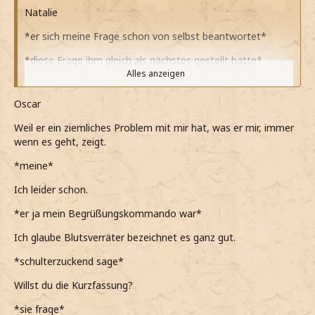
Natalie
*er sich meine Frage schon von selbst beantwortet*
*diese Frage ihm gleich als nächstes gestellt hätte*
Alles anzeigen
*das ja aber nicht nötig ist, da er sie sich ja schon selbst
beantwortet hat*
Oscar
*froh bin, dass er ein Reinblut ist*
Weil er ein ziemliches Problem mit mir hat, was er mir, immer
wenn es geht, zeigt.
*es ja sonst widerlich sein würde, wenn er ein Reinblut
wäre*
*meine*
*er meint, dass mein Bruder nicht begeistert wäre uns
Ich leider schon.
zusammen zu sehen*
*er ja mein Begrüßungskommando war*
Wieso das denn?
Ich glaube Blutsverräter bezeichnet es ganz gut.
*stirnrunzelnd frage*
*schulterzuckend sage*
Ich habe meinen Bruder noch nicht einmal gesehen, seit
ich nach Hogwarts gekommen bin
Willst du die Kurzfassung?
*noch hinzufüge*
*sie frage*