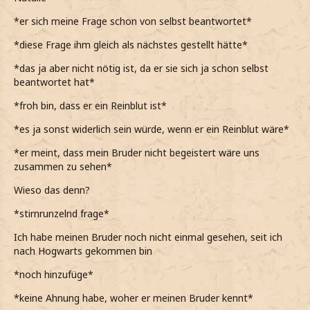
*sie scheinbar nicht zu wissen scheint wer ich bin, sie
sonst nie so nett zu mir wäre*
*er sich meine Frage schon von selbst beantwortet*
*sie ein echt schönes Lächeln hat, aber sie trotzdem eine
*diese Frage ihm gleich als nächstes gestellt hätte*
Mulciber ist*
*das ja aber nicht nötig ist, da er sie sich ja schon selbst
Und bevor du fragst, ja, ich bin ein Reinblut.
beantwortet hat*
*auf ihre ungestellte Frage antworte*
*froh bin, dass er ein Reinblut ist*
*aber eindeutig in die Kategorie Blutsverräter fallen
*es ja sonst widerlich sein würde, wenn er ein Reinblut wäre*
würde*
*er meint, dass mein Bruder nicht begeistert wäre uns
Aber dein Bruder würde uns trotzdem sicher nicht gerne
zusammen zu sehen*
zusammen sehen.
Wieso das denn?
*klarstelle*
*stirnrunzelnd frage*
Zumindest nicht wenn du dich nett mit mir unterhält.
Ich habe meinen Bruder noch nicht einmal gesehen, seit ich
*hinzufüge*
nach Hogwarts gekommen bin
*nicht weiß warum ihr das sage*
*noch hinzufüge*
*wahrscheinlich einfach weil nichts mit einer Mulciber
*keine Ahnung habe, woher er meinen Bruder kennt*
zutun haben will, schon gar nichts Stephens Schwester,