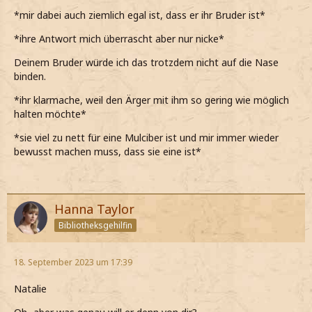
*mir dabei auch ziemlich egal ist, dass er ihr Bruder ist*
*meine Augen groß werden, als er meint, dass es
Blutsverräter ganz gut bezeichnet*
*ihre Antwort mich überrascht aber nur nicke*
*nur nicke, als er fragt, ob die Kurzfassung haben
Deinem Bruder würde ich das trotzdem nicht auf die Nase
möchte*
binden.
*den Mund verziehe, als er meint, dass er mit einem
*ihr klarmache, weil den Ärger mit ihm so gering wie möglich
Halbblut zusammen war*
halten möchte*
*wahrscheinlich genau das gleiche wie Stephen gemacht
*sie viel zu nett für eine Mulciber ist und mir immer wieder
hätte, wenn wüsste, dass Oscar mit einem Halbblut
bewusst machen muss, dass sie eine ist*
zusammen wäre*
*das alles nur Schlammblüter sind*
*das aber natürlich nicht laut sage*
Hanna Taylor
Bibliotheksgehilfin
Es gibt hier eine Lestrange an der Schule?
*ihn frage und meine Brauen hochziehe*
18. September 2023 um 17:39
*das bis jetzt noch gar nicht gewusst habe*
Natalie
*die Familie Lestrange zwar kenne, allerdings nie gewusst