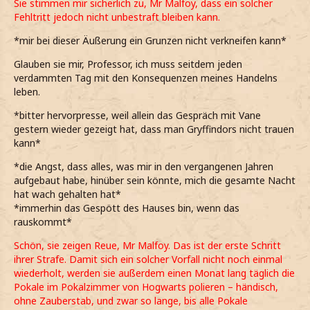
Sie stimmen mir sicherlich zu, Mr Malfoy, dass ein solcher
Fehltritt jedoch nicht unbestraft bleiben kann.
*mir bei dieser Äußerung ein Grunzen nicht verkneifen kann*
Glauben sie mir, Professor, ich muss seitdem jeden
verdammten Tag mit den Konsequenzen meines Handelns
leben.
*bitter hervorpresse, weil allein das Gespräch mit Vane
gestern wieder gezeigt hat, dass man Gryffindors nicht trauen
kann*
*die Angst, dass alles, was mir in den vergangenen Jahren
aufgebaut habe, hinüber sein könnte, mich die gesamte Nacht
hat wach gehalten hat*
*immerhin das Gespött des Hauses bin, wenn das
rauskommt*
Schön, sie zeigen Reue, Mr Malfoy. Das ist der erste Schritt
ihrer Strafe. Damit sich ein solcher Vorfall nicht noch einmal
wiederholt, werden sie außerdem einen Monat lang täglich die
Pokale im Pokalzimmer von Hogwarts polieren – händisch,
ohne Zauberstab, und zwar so lange, bis alle Pokale