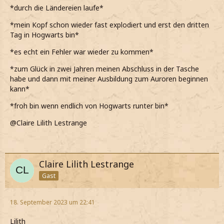
*durch die Ländereien laufe*
*allerdings keine Ahnung habe was das für Gefühle hier
gerade sind und wie ich diese einordnen soll*
*mein Kopf schon wieder fast explodiert und erst den dritten
Tag in Hogwarts bin*
*diese Gefühle, die hier gerade habe, bis jetzt nämlich
noch nie hatte*
*es echt ein Fehler war wieder zu kommen*
*zum Glück in zwei Jahren meinen Abschluss in der Tasche
habe und dann mit meiner Ausbildung zum Auroren beginnen
kann*
*froh bin wenn endlich von Hogwarts runter bin*
@Claire Lilith Lestrange
Claire Lilith Lestrange
Gast
18. September 2023 um 22:41
Lilith