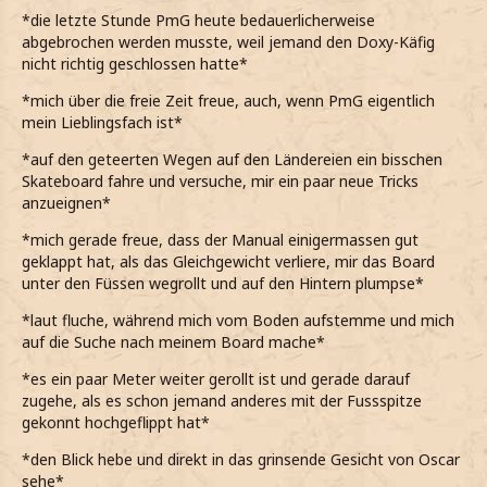
entfernen*
*die letzte Stunde PmG heute bedauerlicherweise
abgebrochen werden musste, weil jemand den Doxy-Käfig
*auch keine Lust habe beim Putzen zu helfen, weswegen
nicht richtig geschlossen hatte*
ich mich auf den Weg in die Ländereien gemacht habe*
*mich über die freie Zeit freue, auch, wenn PmG eigentlich
Hedwig
mein Lieblingsfach ist*
*auf den geteerten Wegen auf den Ländereien ein bisschen
Skateboard fahre und versuche, mir ein paar neue Tricks
anzueignen*
*mich gerade freue, dass der Manual einigermassen gut
geklappt hat, als das Gleichgewicht verliere, mir das Board
unter den Füssen wegrollt und auf den Hintern plumpse*
*laut fluche, während mich vom Boden aufstemme und mich
auf die Suche nach meinem Board mache*
*es ein paar Meter weiter gerollt ist und gerade darauf
zugehe, als es schon jemand anderes mit der Fussspitze
gekonnt hochgeflippt hat*
*den Blick hebe und direkt in das grinsende Gesicht von Oscar
sehe*