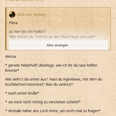
Zitat von Hedwig
Flora
Ja, hier bin ich! Hallo??
*die Hände als Trichter an den Mund lege und rufe*
*unendlich froh bin, dass mich jemand gefunden hat und
Alles anzeigen
ich doch nicht in diesem elenden Loch verrotten muss*
Alessa
*die Person am Schacht etwas murmelt, das nicht
verstehe, aber gleich darauf Licht die Höhle durchflutet*
* gerade fieberhaft übwrlege, wie ich ihr da raus helfen
könnte*
*mich umsehe und staune, als sehe, wie riesig der Raum
ist*
Wie sieht's da unten aus? Hast du irgendwas, mit dem du
hochklettern könntest? Bist du verletzt?
*sehr erleichtert bin, dass die Wände nicht angefasst
habe, als mein Blick darauf fällt*
* nach unten brülle*
Eine Venemosa Tentacula...
* sie mich nicht richtig zu verstehen scheint*
*vor mir hinmurmle, während das riesige Gewächs an den
* deshalb näher ans Loch trete, um noch mal zu fragen*
Wänden betrachte*