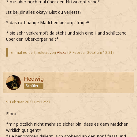
* mir aber noch mal über den Hi twrkopf reibe*
Ist bei dir alles okay? Bist du verletzt?
* das rothaarige Mädchen besorgt frage*
* sie sehr verkrampft da steht und sich eine Hand schützend
über den Oberkörper hält*
Einmal editiert, zuletzt von
Alexa
(
9. Februar 2023 um 12:21
)
Hedwig
Schülerin
9. Februar 2023 um 12:27
Flora
*mir plötzlich nicht mehr so sicher bin, dass es dem Mädchen
wirklich gut geht*
*sie benommen daliegt, sich stöhend an den Kopf fasst und