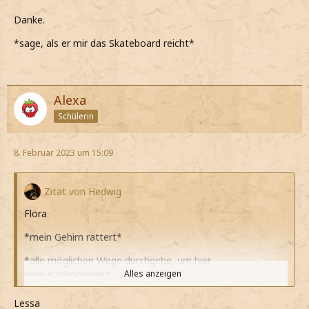
Danke.
*sage, als er mir das Skateboard reicht*
Alexa
Schülerin
8. Februar 2023 um 15:09
Zitat von Hedwig
Flora
*mein Gehirn rattert*
*alle möglichen Wege durchgehe, um hier
herauszukommen*
Alles anzeigen
Wenn ich wenigstens meinen ZS hätte...
Lessa