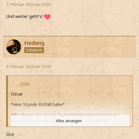
7. Februar 2023 um 22:53
Und weiter geht's!
Hedwig
Schülerin
8. Februar 2023 um 12:43
Zitat
Oscar
*eine Stunde Entfall habe*
*die Klasse vor uns im Zaubertränke Klassenraum es
geschafft hat, dass ein Zaubertrank explodiert*
Alles anzeigen
*wegen ein paar fehlerhaften Zusammensetzungen es
Oce
nicht möglich ist die Überreste des Trankes mit Magie zu