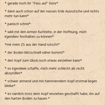
* gerade noch ihr "Pass auf" höre*
*in Kräuterkunde zwar nicht die Beste bin, ein bisschen
* dann auch schon auf der nassen Erde Ausrutsche und nichts
Unterrichtsstoff aber offensichtlich doch hängengeblieben
mehr tun kann*
ist*
* panisch schrei*
*die Venemosa Tentacula eine hochgiftige Kletterpflanze
ist, wenn mich die Erinnerungen nicht täuschen*
* wild mit den Armen fuchtelte, in der Hoffnung, mich
irgendwo festhalten zu können*
*die Exemplare in den Gewächshäusern von Professor
Sprout allerdings deutlich kleiner waren und in
*mir mein ZS aus der Hand rutscht*
Blumentöpfe gepasst haben*
* der Boden blitzschnell näher kommt*
*diese hier ein mutiertes Riesenkillerexemplar sein muss*
* den Kopf zum Glück noch etwas einziehen kann*
*den Blick von den Wänden löse und wieder zu der Person
über mir blicke*
* es irgendwie schaffe, mich mehr schlecht als recht
abzurollen*
*sie mir irgendetwas zuruft, ihre Worte allerdings nicht
ganz verstehe*
* schwer atmend und mit hämmerndem Kopf erstmal liegen
bleibe*
Wie bitte?
* es nämlich trotz dem Kopf einziehen geschafft habe, ihn auf
*nachfrage, bzw. schreie*
den harten Boden zu hauen *
Pass beim Einstiegsloch auf! Da ist die Erde glitschig und