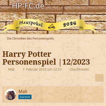
HP-FC.de
Navigation
Harry Potter
Der HP-FC
Die Chroniken des Personenspiels
Hogwarts
Harry Potter
Zauberwelt
Personenspiel |12/2023
Willkommen
Mali
7. Februar 2023 um 22:53
Geschlossen
Jetzt Fanclub-Mitglied werden!
Mali
Aurorin