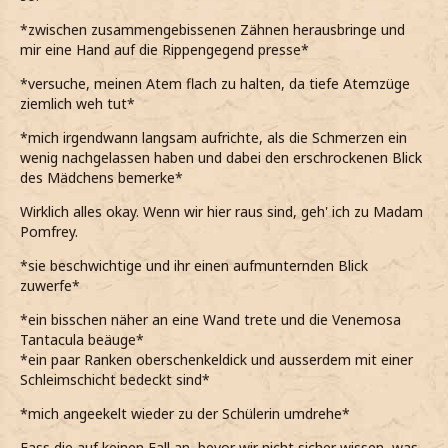
*zwischen zusammengebissenen Zähnen herausbringe und
mir eine Hand auf die Rippengegend presse*
*versuche, meinen Atem flach zu halten, da tiefe Atemzüge
ziemlich weh tut*
*mich irgendwann langsam aufrichte, als die Schmerzen ein
wenig nachgelassen haben und dabei den erschrockenen Blick
des Mädchens bemerke*
Wirklich alles okay. Wenn wir hier raus sind, geh' ich zu Madam
Pomfrey.
*sie beschwichtige und ihr einen aufmunternden Blick
zuwerfe*
*ein bisschen näher an eine Wand trete und die Venemosa
Tantacula beäuge*
*ein paar Ranken oberschenkeldick und ausserdem mit einer
Schleimschicht bedeckt sind*
*mich angeekelt wieder zu der Schülerin umdrehe*
Fass die auf keinen Fall an, bevor wir nicht sicher wissen, was