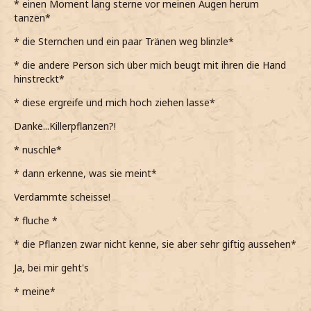
* einen Moment lang sterne vor meinen Augen herum
man kann leicht durchfallen! Nur, dass du nicht auch hier
tanzen*
unten-
* die Sternchen und ein paar Tränen weg blinzle*
*sie einen spitzen Schrei ausstösst, als sie ausruscht, ihr
Gleichgewicht nicht mehr findet und auch hinunterfällt*
* die andere Person sich über mich beugt mit ihren die Hand
hinstreckt*
-landest.
* diese ergreife und mich hoch ziehen lasse*
*den Satz leise und trocken beende, bevor aufspringe und
zu ihr eile*
Danke...Killerpflanzen?!
*sie sich glücklicherweise abrollen konnte und es sie nicht
* nuschle*
so heftig erwischt hat, wie mich*
* dann erkenne, was sie meint*
*mich über sie beuge, als sie nach Luft ringend auf der
Verdammte scheisse!
kalten Erde liegt*
Willkommen im Killerpflanzenkellerloch.
* fluche *
*das Gesicht verziehe und ihr eine Hand entgegenstrecke,
* die Pflanzen zwar nicht kenne, sie aber sehr giftig aussehen*
um sie hochzuziehen*
Ja, bei mir geht's
Bist du okay?
* meine*
*sie prüfend mustere, aber keine sichtbaren Verletzungen
vorfinde*