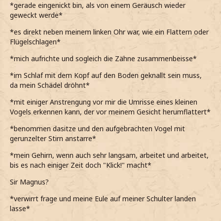
*gerade eingenickt bin, als von einem Geräusch wieder
*die Beine anziehe und den Kopf darauflege*
geweckt werde*
*wohl einfach abwarten muss, bis der Morgen anbricht
*es direkt neben meinem linken Ohr war, wie ein Flattern oder
und vielleicht, eventuell, etwas Tageslicht hier
Flügelschlagen*
hineingelangt*
*mich aufrichte und sogleich die Zähne zusammenbeisse*
*im Schlaf mit dem Kopf auf den Boden geknallt sein muss,
da mein Schädel dröhnt*
*mit einiger Anstrengung vor mir die Umrisse eines kleinen
Vogels erkennen kann, der vor meinem Gesicht herumflattert*
*benommen dasitze und den aufgebrachten Vogel mit
gerunzelter Stirn anstarre*
*mein Gehirn, wenn auch sehr langsam, arbeitet und arbeitet,
bis es nach einiger Zeit doch "Klick!" macht*
Sir Magnus?
*verwirrt frage und meine Eule auf meiner Schulter landen
lasse*