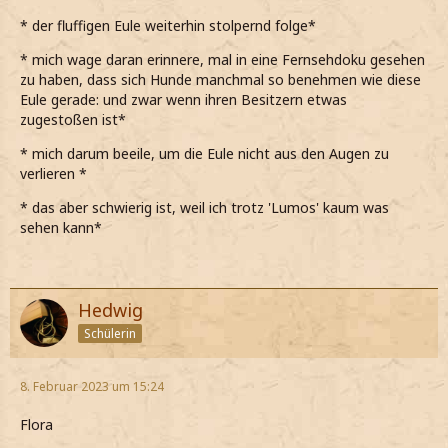
*ärgerlich denke und die nicht vorhandenen Knöpfe oder
* der fluffigen Eule weiterhin stolpernd folge*
Reissverschlüsse an den Umhangtaschen verfluche*
* mich wage daran erinnere, mal in eine Fernsehdoku gesehen
*es jetzt aber auch nichts bringt, darüber nachzudenken,
zu haben, dass sich Hunde manchmal so benehmen wie diese
was man nicht hat*
Eule gerade: und zwar wenn ihren Besitzern etwas
zugestoßen ist*
*eine gute Lösung her muss, und zwar so schnell wie
möglich*
* mich darum beeile, um die Eule nicht aus den Augen zu
verlieren *
*schliesslich nicht vorhabe, noch länger in diesem
Drecksloch zu hocken*
* das aber schwierig ist, weil ich trotz 'Lumos' kaum was
sehen kann*
*meine anfängliche Hoffnung, dass meine Augen sich
irgendwann an die Finsternis gewöhnen, sich allmählich in
Luft auflöst*
*immer noch genauso wenig sehe, wie vorhin*
Hedwig
Schülerin
Arrrgh!!
*frustriert rufe und aufstampfe*
8. Februar 2023 um 15:24
*mich resigniert auf den Boden setze und dabei scharf die
Luft einsauge, als meine Rippengegend wieder zu
Flora
schmerzen beginnt*