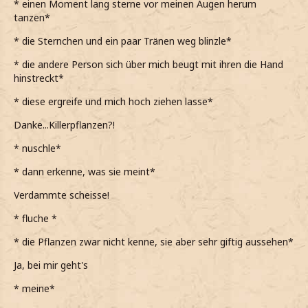
* einen Moment lang sterne vor meinen Augen herum
man kann leicht durchfallen! Nur, dass du nicht auch hier
tanzen*
unten-
* die Sternchen und ein paar Tränen weg blinzle*
*sie einen spitzen Schrei ausstösst, als sie ausruscht, ihr
Gleichgewicht nicht mehr findet und auch hinunterfällt*
* die andere Person sich über mich beugt mit ihren die Hand
hinstreckt*
-landest.
* diese ergreife und mich hoch ziehen lasse*
*den Satz leise und trocken beende, bevor aufspringe und
zu ihr eile*
Danke...Killerpflanzen?!
*sie sich glücklicherweise abrollen konnte und es sie nicht
* nuschle*
so heftig erwischt hat, wie mich*
* dann erkenne, was sie meint*
*mich über sie beuge, als sie nach Luft ringend auf der
Verdammte scheisse!
kalten Erde liegt*
Willkommen im Killerpflanzenkellerloch.
* fluche *
*das Gesicht verziehe und ihr eine Hand entgegenstrecke,
* die Pflanzen zwar nicht kenne, sie aber sehr giftig aussehen*
um sie hochzuziehen*
Ja, bei mir geht's
Bist du okay?
* meine*
*sie prüfend mustere, aber keine sichtbaren Verletzungen
vorfinde*