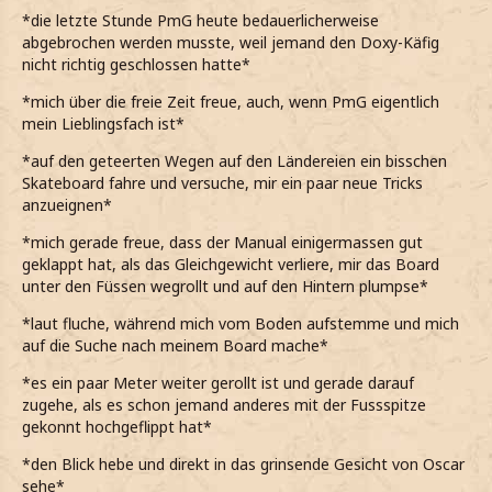
entfernen*
*die letzte Stunde PmG heute bedauerlicherweise
abgebrochen werden musste, weil jemand den Doxy-Käfig
*auch keine Lust habe beim Putzen zu helfen, weswegen
nicht richtig geschlossen hatte*
ich mich auf den Weg in die Ländereien gemacht habe*
*mich über die freie Zeit freue, auch, wenn PmG eigentlich
Hedwig
mein Lieblingsfach ist*
*auf den geteerten Wegen auf den Ländereien ein bisschen
Skateboard fahre und versuche, mir ein paar neue Tricks
anzueignen*
*mich gerade freue, dass der Manual einigermassen gut
geklappt hat, als das Gleichgewicht verliere, mir das Board
unter den Füssen wegrollt und auf den Hintern plumpse*
*laut fluche, während mich vom Boden aufstemme und mich
auf die Suche nach meinem Board mache*
*es ein paar Meter weiter gerollt ist und gerade darauf
zugehe, als es schon jemand anderes mit der Fussspitze
gekonnt hochgeflippt hat*
*den Blick hebe und direkt in das grinsende Gesicht von Oscar
sehe*