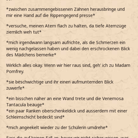
*zwischen zusammengebissenen Zähnen herausbringe und
mir eine Hand auf die Rippengegend presse*
*versuche, meinen Atem flach zu halten, da tiefe Atemzüge
ziemlich weh tut*
*mich irgendwann langsam aufrichte, als die Schmerzen ein
wenig nachgelassen haben und dabei den erschrockenen Blick
des Mädchens bemerke*
Wirklich alles okay. Wenn wir hier raus sind, geh' ich zu Madam
Pomfrey.
*sie beschwichtige und ihr einen aufmunternden Blick
zuwerfe*
*ein bisschen näher an eine Wand trete und die Venemosa
Tantacula beäuge*
*ein paar Ranken oberschenkeldick und ausserdem mit einer
Schleimschicht bedeckt sind*
*mich angeekelt wieder zu der Schülerin umdrehe*
Fass die auf keinen Fall an, bevor wir nicht sicher wissen, was