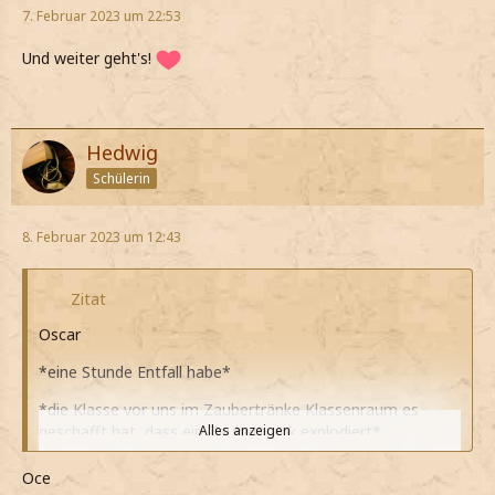
7. Februar 2023 um 22:53
Und weiter geht's!
Hedwig
Schülerin
8. Februar 2023 um 12:43
Zitat
Oscar
*eine Stunde Entfall habe*
*die Klasse vor uns im Zaubertränke Klassenraum es
geschafft hat, dass ein Zaubertrank explodiert*
Alles anzeigen
*wegen ein paar fehlerhaften Zusammensetzungen es
Oce
nicht möglich ist die Überreste des Trankes mit Magie zu