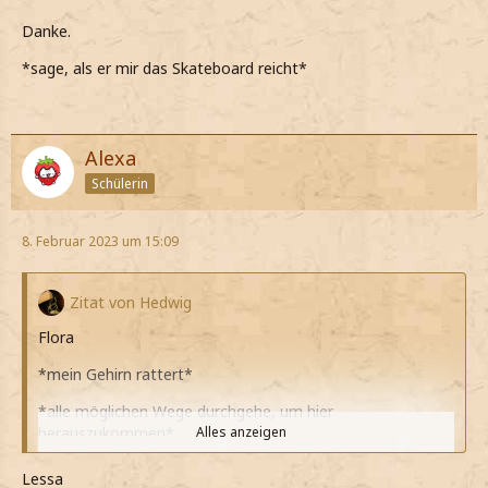
Danke.
*sage, als er mir das Skateboard reicht*
Alexa
Schülerin
8. Februar 2023 um 15:09
Zitat von Hedwig
Flora
*mein Gehirn rattert*
*alle möglichen Wege durchgehe, um hier
herauszukommen*
Alles anzeigen
Wenn ich wenigstens meinen ZS hätte...
Lessa