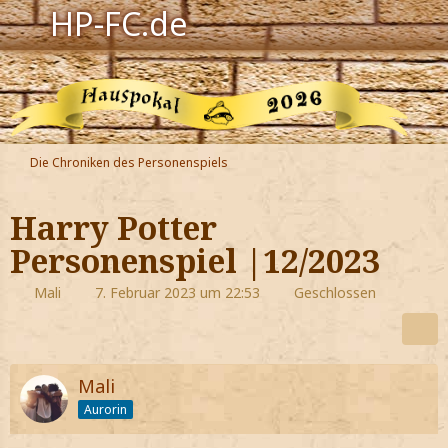
HP-FC.de
Navigation
Harry Potter
Der HP-FC
Die Chroniken des Personenspiels
Hogwarts
Harry Potter
Zauberwelt
Personenspiel |12/2023
Willkommen
Mali
7. Februar 2023 um 22:53
Geschlossen
Jetzt Fanclub-Mitglied werden!
Mali
Aurorin