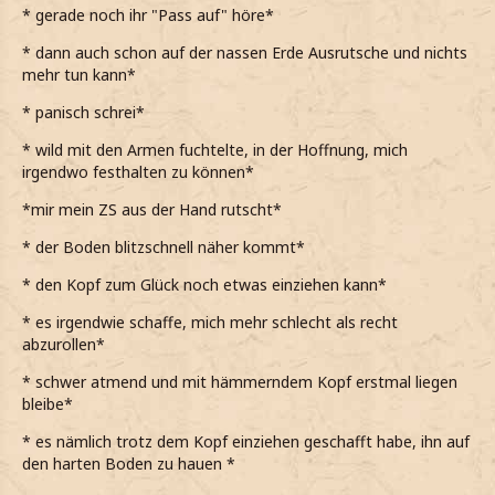
* gerade noch ihr "Pass auf" höre*
*in Kräuterkunde zwar nicht die Beste bin, ein bisschen
* dann auch schon auf der nassen Erde Ausrutsche und nichts
Unterrichtsstoff aber offensichtlich doch hängengeblieben
mehr tun kann*
ist*
* panisch schrei*
*die Venemosa Tentacula eine hochgiftige Kletterpflanze
ist, wenn mich die Erinnerungen nicht täuschen*
* wild mit den Armen fuchtelte, in der Hoffnung, mich
irgendwo festhalten zu können*
*die Exemplare in den Gewächshäusern von Professor
Sprout allerdings deutlich kleiner waren und in
*mir mein ZS aus der Hand rutscht*
Blumentöpfe gepasst haben*
* der Boden blitzschnell näher kommt*
*diese hier ein mutiertes Riesenkillerexemplar sein muss*
* den Kopf zum Glück noch etwas einziehen kann*
*den Blick von den Wänden löse und wieder zu der Person
über mir blicke*
* es irgendwie schaffe, mich mehr schlecht als recht
abzurollen*
*sie mir irgendetwas zuruft, ihre Worte allerdings nicht
ganz verstehe*
* schwer atmend und mit hämmerndem Kopf erstmal liegen
bleibe*
Wie bitte?
* es nämlich trotz dem Kopf einziehen geschafft habe, ihn auf
*nachfrage, bzw. schreie*
den harten Boden zu hauen *
Pass beim Einstiegsloch auf! Da ist die Erde glitschig und