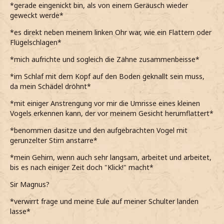
*gerade eingenickt bin, als von einem Geräusch wieder
*die Beine anziehe und den Kopf darauflege*
geweckt werde*
*wohl einfach abwarten muss, bis der Morgen anbricht
*es direkt neben meinem linken Ohr war, wie ein Flattern oder
und vielleicht, eventuell, etwas Tageslicht hier
Flügelschlagen*
hineingelangt*
*mich aufrichte und sogleich die Zähne zusammenbeisse*
*im Schlaf mit dem Kopf auf den Boden geknallt sein muss,
da mein Schädel dröhnt*
*mit einiger Anstrengung vor mir die Umrisse eines kleinen
Vogels erkennen kann, der vor meinem Gesicht herumflattert*
*benommen dasitze und den aufgebrachten Vogel mit
gerunzelter Stirn anstarre*
*mein Gehirn, wenn auch sehr langsam, arbeitet und arbeitet,
bis es nach einiger Zeit doch "Klick!" macht*
Sir Magnus?
*verwirrt frage und meine Eule auf meiner Schulter landen
lasse*