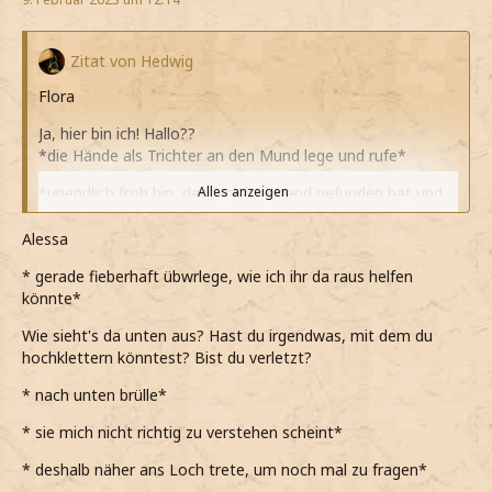
Zitat von Hedwig
Flora
Ja, hier bin ich! Hallo??
*die Hände als Trichter an den Mund lege und rufe*
*unendlich froh bin, dass mich jemand gefunden hat und
Alles anzeigen
ich doch nicht in diesem elenden Loch verrotten muss*
Alessa
*die Person am Schacht etwas murmelt, das nicht
verstehe, aber gleich darauf Licht die Höhle durchflutet*
* gerade fieberhaft übwrlege, wie ich ihr da raus helfen
könnte*
*mich umsehe und staune, als sehe, wie riesig der Raum
ist*
Wie sieht's da unten aus? Hast du irgendwas, mit dem du
hochklettern könntest? Bist du verletzt?
*sehr erleichtert bin, dass die Wände nicht angefasst
habe, als mein Blick darauf fällt*
* nach unten brülle*
Eine Venemosa Tentacula...
* sie mich nicht richtig zu verstehen scheint*
*vor mir hinmurmle, während das riesige Gewächs an den
* deshalb näher ans Loch trete, um noch mal zu fragen*
Wänden betrachte*