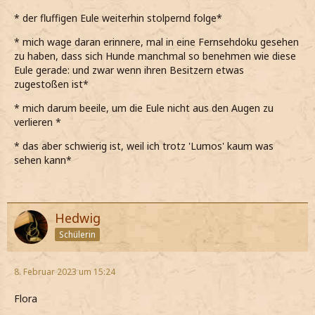
*ärgerlich denke und die nicht vorhandenen Knöpfe oder
* der fluffigen Eule weiterhin stolpernd folge*
Reissverschlüsse an den Umhangtaschen verfluche*
* mich wage daran erinnere, mal in eine Fernsehdoku gesehen
*es jetzt aber auch nichts bringt, darüber nachzudenken,
zu haben, dass sich Hunde manchmal so benehmen wie diese
was man nicht hat*
Eule gerade: und zwar wenn ihren Besitzern etwas
zugestoßen ist*
*eine gute Lösung her muss, und zwar so schnell wie
möglich*
* mich darum beeile, um die Eule nicht aus den Augen zu
verlieren *
*schliesslich nicht vorhabe, noch länger in diesem
Drecksloch zu hocken*
* das aber schwierig ist, weil ich trotz 'Lumos' kaum was
sehen kann*
*meine anfängliche Hoffnung, dass meine Augen sich
irgendwann an die Finsternis gewöhnen, sich allmählich in
Luft auflöst*
*immer noch genauso wenig sehe, wie vorhin*
Hedwig
Schülerin
Arrrgh!!
*frustriert rufe und aufstampfe*
8. Februar 2023 um 15:24
*mich resigniert auf den Boden setze und dabei scharf die
Luft einsauge, als meine Rippengegend wieder zu
Flora
schmerzen beginnt*