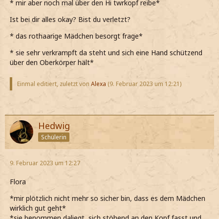
* mir aber noch mal über den Hi twrkopf reibe*
Ist bei dir alles okay? Bist du verletzt?
* das rothaarige Mädchen besorgt frage*
* sie sehr verkrampft da steht und sich eine Hand schützend
über den Oberkörper hält*
Einmal editiert, zuletzt von
Alexa
(
9. Februar 2023 um 12:21
)
Hedwig
Schülerin
9. Februar 2023 um 12:27
Flora
*mir plötzlich nicht mehr so sicher bin, dass es dem Mädchen
wirklich gut geht*
*sie benommen daliegt, sich stöhend an den Kopf fasst und