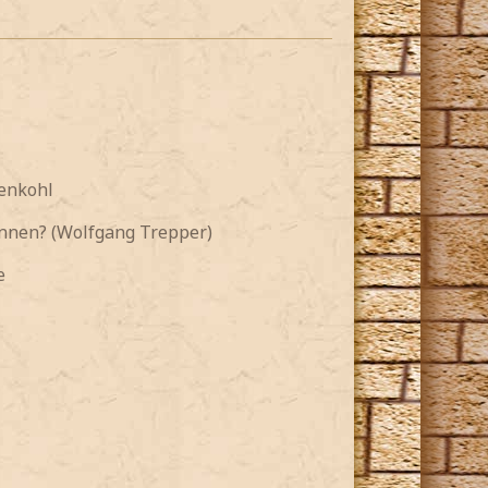
senkohl
önnen? (Wolfgang Trepper)
e