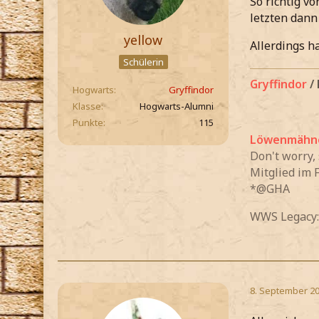
So richtig v
letzten dann
yellow
Allerdings h
Schülerin
Gryffindor
/
Hogwarts
Gryffindor
Klasse
Hogwarts-Alumni
Punkte
115
Löwenmähn
Don't worry,
Mitglied im 
*@GHA
WWS Legacy:
8. September 20