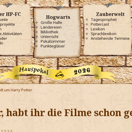
er HP-FC
Zauberwelt
Hogwarts
seite
Tagesprophet
Große Halle
projekte
Pottercast
Ländereien
m
Lexikon
Bibliothek
e Aktivitäten
Sprachlexikon
Unterricht
nder
Anstehende Termine
Pokalzimmer
ln
Punktegläser
lt um Harry Potter
r, habt ihr die Filme schon 
 12:34