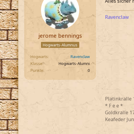
Alles sicher
Ravenclaw
jerome bennings
Hogwarts-Alumnus
Hogwarts
Ravenclaw
Klasse
Hogwarts-Alumni
Punkte
0
Platinkralle
* F e e *
Goldkralle 1
Keafeder Jun