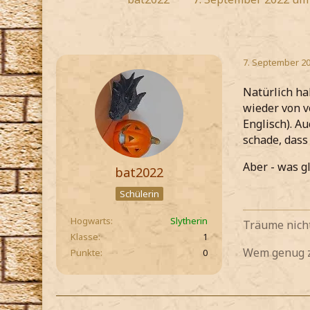
7. September 20
Natürlich ha
wieder von v
Englisch). A
schade, dass
Aber - was g
bat2022
Schülerin
Hogwarts
Slytherin
Träume nicht
Klasse
1
Wem genug zu
Punkte
0