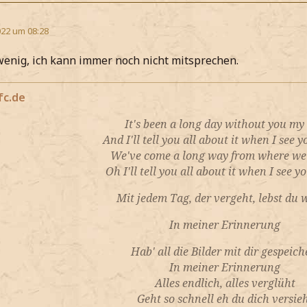
22 um 08:28
wenig, ich kann immer noch nicht mitsprechen.
fc.de
It's been a long day without you my
And I'll tell you all about it when I see 
We've come a long way from where we
Oh I'll tell you all about it when I see y
Mit jedem Tag, der vergeht, lebst du 
In meiner Erinnerung
Hab' all die Bilder mit dir gespeich
In meiner Erinnerung
Alles endlich, alles verglüht
Geht so schnell eh du dich versie