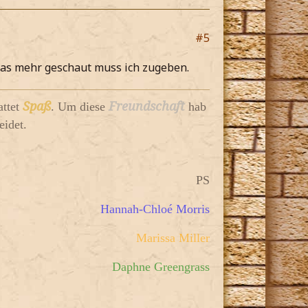
#5
twas mehr geschaut muss ich zugeben.
Spaß
Freundschaft
attet
. Um diese
hab
eidet.
PS
Hannah-Chloé Morris
Marissa Miller
Daphne Greengrass