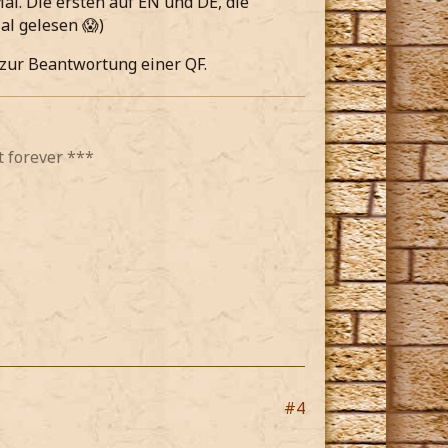
al. Die ersten auf EN und DE, die
al gelesen 😱)
 zur Beantwortung einer QF.
t forever ***
#4