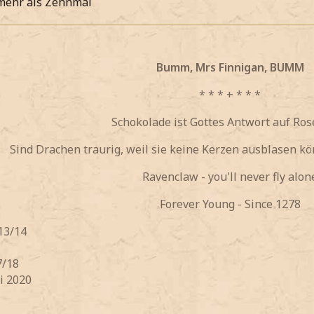
 mehr als Zehnmal
Bumm, Mrs Finnigan, BUMM
* * * + * * *
Schokolade ist Gottes Antwort auf Ro
Sind Drachen traurig, weil sie keine Kerzen ausblasen k
Ravenclaw - you'll never fly alon
Forever Young - Since 1278
 13/14
7/18
i 2020