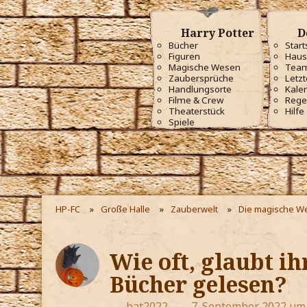
Harry Potter
D
Bücher
Start
Figuren
Haus
Magische Wesen
Tea
Zaubersprüche
Letzt
Handlungsorte
Kale
Filme & Crew
Rege
Theaterstück
Hilfe
Spiele
HP-FC
Große Halle
Zauberwelt
Die magische We
Wie oft, glaubt ih
Bücher gelesen?
bat2022
7. September 2022 um