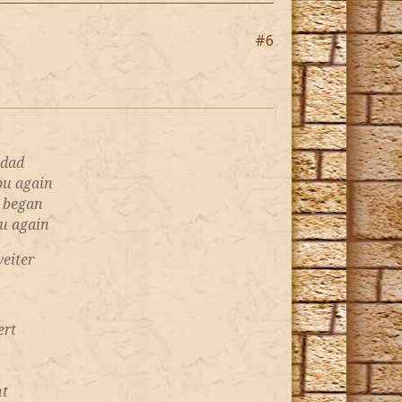
#6
 dad
you again
 began
ou again
weiter
ert
ht