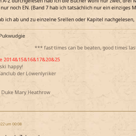
on A-Z durchgelesen hab ich die Bücher wohl nur zwei, drei M
 nur noch EN. (Band 7 hab ich tatsächlich nur ein einziges M
ab ich ab und zu einzelne Srellen oder Kapitel nachgelesen,
 Pukwudgie
*** fast times can be beaten, good times las
e 2014&15&16&17&20&25
 ski happy!
Fanclub der Löwenlyriker
 Duke Mary Heathrow
22 um 00:08