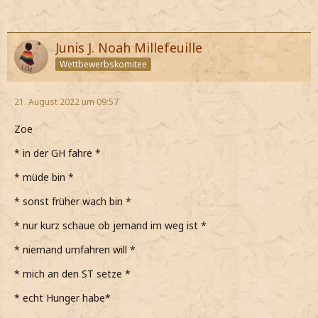
Junis J. Noah Millefeuille
Wettbewerbskomitee
21. August 2022 um 09:57
Zoe
* in der GH fahre *
* müde bin *
* sonst früher wach bin *
* nur kurz schaue ob jemand im weg ist *
* niemand umfahren will *
* mich an den ST setze *
* echt Hunger habe*