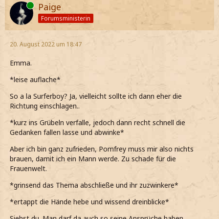
Online
Paige
Forumsministerin
20. August 2022 um 18:47
Emma.
*leise auflache*
So a la Surferboy? Ja, vielleicht sollte ich dann eher die
Richtung einschlagen..
*kurz ins Grübeln verfalle, jedoch dann recht schnell die
Gedanken fallen lasse und abwinke*
Aber ich bin ganz zufrieden, Pomfrey muss mir also nichts
brauen, damit ich ein Mann werde. Zu schade für die
Frauenwelt.
*grinsend das Thema abschließe und ihr zuzwinkere*
*ertappt die Hände hebe und wissend dreinblicke*
Siehst du. Man darf da auch so seine Ansprüche haben.