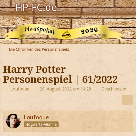
HP-FC.de
Navigation
Harry Potter
Der HP-FC
Die Chroniken des Personenspiels
Hogwarts
Harry Potter
Zauberwelt
Personenspiel | 61/2022
Willkommen
Loufoque
20. August 2022 um 14:28
Geschlossen
Jetzt Fanclub-Mitglied werden!
Loufoque
Hogwarts-Alumna