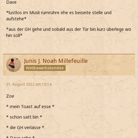
Dave
*lustlos im Müsli rumrühre ehe es beiseite stelle und
aufstehe*
*aus der GH gehe und sobald aus der Tür bin kurz überlege wo
hin soll*
Junis J. Noah Millefeuille
Wettbewerbskomitee
21. August 2022 um 10:14
Zoe
* mein Toast auf esse *
* schon satt bin *
* die GH verlasse *
* Dave sehe *