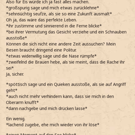
Also für Eis würde ich ja fast alles machen.
*großspurig sage und mich etwas zurücklehne*
*sehnsüchtig seufze, als sie so eine Zukunft ausmalt*
Oh ja, das wäre das perfekte Leben.
*ihr zustimme und sinnierend in die Ferne blicke*
*bei ihrer Vermutung das Gesicht verziehe und ein Schnauben
ausstoße*
Können die sich nicht eine andere Zeit aussuchen? Mein
Besen braucht dringend eine Politur.
*etwas widerwillig sage und die Nase rümpfe*
*zweifelnd die Brauen hebe, als sie meint, dass die Rache ihr
sei*
Ja, sicher.
*spöttisch sage und ein Quieken ausstoße, als sie auf Angriff
geht*
*auch nicht mehr verhindern kann, dass sie mich in den
Oberarm knufft*
*dann nachgebe und mich drücken lasse*
Ein wenig.
*lachend zugebe, ehe mich wieder von ihr löse*
*einen Moment auf den See blicke*