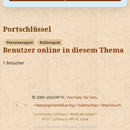
Portschlüssel
Personenspiel
Rollenspiel
Benutzer online in diesem Thema
1 Besucher
© 2000–2024 HP-FC.
Von Fans, für Fans.
•
•
•
Nutzungsvereinbarung
•
Datenschutz
•
Impressum
Community-Software:
WoltLab Suite™
HP-FC-Software:
HP-FC Core
Draco Dormiens Nunquam Titillandus