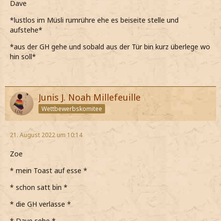
Dave
*lustlos im Müsli rumrühre ehe es beiseite stelle und
aufstehe*
*aus der GH gehe und sobald aus der Tür bin kurz überlege wo
hin soll*
Junis J. Noah Millefeuille
Wettbewerbskomitee
21. August 2022 um 10:14
Zoe
* mein Toast auf esse *
* schon satt bin *
* die GH verlasse *
* Dave sehe *