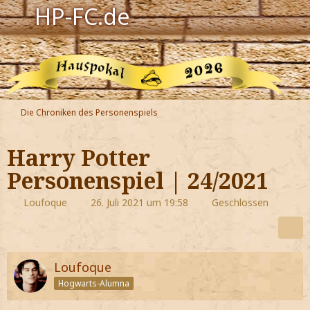
HP-FC.de
Navigation
Harry Potter
Der HP-FC
Die Chroniken des Personenspiels
Hogwarts
Harry Potter
Zauberwelt
Personenspiel | 24/2021
Willkommen
Loufoque
26. Juli 2021 um 19:58
Geschlossen
Jetzt Fanclub-Mitglied werden!
Loufoque
Hogwarts-Alumna