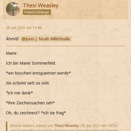
Thesi Weasley
Patenschlange
28. Juli 2021 um 14:46
Ähm🤣
Junis J. Noah Millefeuille
Marie
Ich bin Marie Sommerfeld.
*ein bisschen entspannter werde*
Sie scheint nett zu sein
*
ich mir denk*
*ihre Zeichensachen seh*
Oh, du zeichnest? *ich sie frag*
Einmal editiert, zuletzt von
Thesi Weasley
(
28. Juli 2021 um 14:55
)
aus folgendem Grund: Ein Beitrag von Ginny.Weasley mit diesem