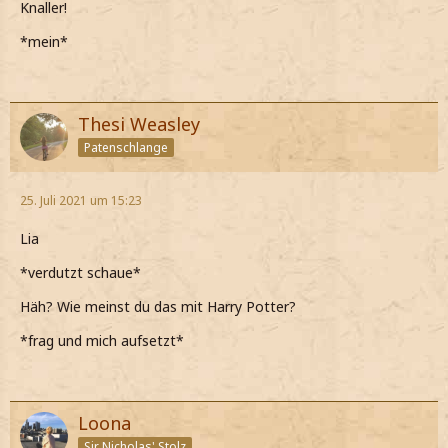
Knaller!
*mein*
Thesi Weasley
Patenschlange
25. Juli 2021 um 15:23
Lia
*verdutzt schaue*
Häh? Wie meinst du das mit Harry Potter?
*frag und mich aufsetzt*
Loona
Sir Nicholas' Stolz