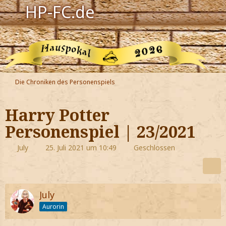
HP-FC.de
Navigation
Harry Potter
Der HP-FC
Die Chroniken des Personenspiels
Hogwarts
Harry Potter
Zauberwelt
Personenspiel | 23/2021
Willkommen
July
25. Juli 2021 um 10:49
Geschlossen
Jetzt Fanclub-Mitglied werden!
July
Aurorin