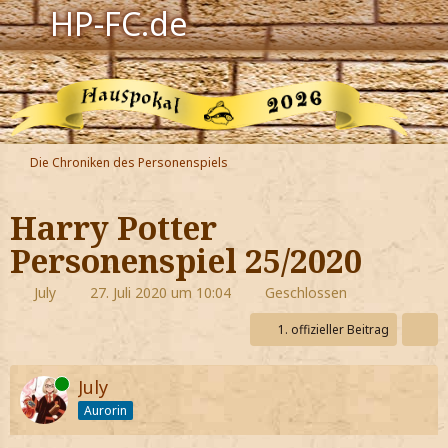
HP-FC.de
Navigation
Harry Potter
Der HP-FC
Die Chroniken des Personenspiels
Hogwarts
Harry Potter
Zauberwelt
Personenspiel 25/2020
Willkommen
July
27. Juli 2020 um 10:04
Geschlossen
1. offizieller Beitrag
Jetzt Fanclub-Mitglied werden!
Online
July
Aurorin