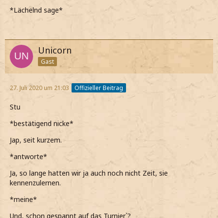
*Lächelnd sage*
Unicorn
Gast
27. Juli 2020 um 21:03
Offizieller Beitrag
Stu
*bestätigend nicke*
Jap, seit kurzem.
*antworte*
Ja, so lange hatten wir ja auch noch nicht Zeit, sie
kennenzulernen.
*meine*
Und, schon gespannt auf das Turnier`?