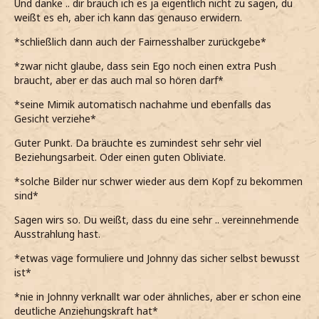
Und danke .. dir brauch ich es ja eigentlich nicht zu sagen, du
weißt es eh, aber ich kann das genauso erwidern.
*schließlich dann auch der Fairnesshalber zurückgebe*
*zwar nicht glaube, dass sein Ego noch einen extra Push
braucht, aber er das auch mal so hören darf*
*seine Mimik automatisch nachahme und ebenfalls das
Gesicht verziehe*
Guter Punkt. Da bräuchte es zumindest sehr sehr viel
Beziehungsarbeit. Oder einen guten Obliviate.
*solche Bilder nur schwer wieder aus dem Kopf zu bekommen
sind*
Sagen wirs so. Du weißt, dass du eine sehr .. vereinnehmende
Ausstrahlung hast.
*etwas vage formuliere und Johnny das sicher selbst bewusst
ist*
*nie in Johnny verknallt war oder ähnliches, aber er schon eine
deutliche Anziehungskraft hat*