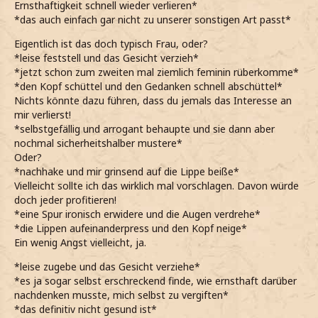
Ernsthaftigkeit schnell wieder verlieren*
*das auch einfach gar nicht zu unserer sonstigen Art passt*
Eigentlich ist das doch typisch Frau, oder?
*leise feststell und das Gesicht verzieh*
*jetzt schon zum zweiten mal ziemlich feminin rüberkomme*
*den Kopf schüttel und den Gedanken schnell abschüttel*
Nichts könnte dazu führen, dass du jemals das Interesse an
mir verlierst!
*selbstgefällig und arrogant behaupte und sie dann aber
nochmal sicherheitshalber mustere*
Oder?
*nachhake und mir grinsend auf die Lippe beiße*
Vielleicht sollte ich das wirklich mal vorschlagen. Davon würde
doch jeder profitieren!
*eine Spur ironisch erwidere und die Augen verdrehe*
*die Lippen aufeinanderpress und den Kopf neige*
Ein wenig Angst vielleicht, ja.
*leise zugebe und das Gesicht verziehe*
*es ja sogar selbst erschreckend finde, wie ernsthaft darüber
nachdenken musste, mich selbst zu vergiften*
*das definitiv nicht gesund ist*