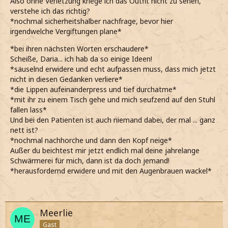
Also ohne Verletzung kriege ich das Outfit nicht zu sehen,
verstehe ich das richtig?
*nochmal sicherheitshalber nachfrage, bevor hier
irgendwelche Vergiftungen plane*
*bei ihren nächsten Worten erschaudere*
Scheiße, Daria... ich hab da so einige Ideen!
*säuselnd erwidere und echt aufpassen muss, dass mich jetzt
nicht in diesen Gedanken verliere*
*die Lippen aufeinanderpress und tief durchatme*
*mit ihr zu einem Tisch gehe und mich seufzend auf den Stuhl
fallen lass*
Und bei den Patienten ist auch niemand dabei, der mal ... ganz
nett ist?
*nochmal nachhorche und dann den Kopf neige*
Außer du beichtest mir jetzt endlich mal deine jahrelange
Schwärmerei für mich, dann ist da doch jemand!
*herausfordernd erwidere und mit den Augenbrauen wackel*
Meerlie
Gast