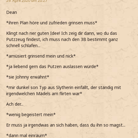
29. April 2020 um 20:27
Dean
*ihren Plan höre und zufrieden grinsen muss*
Klingt nach ner guten Idee! Ich zeig dir dann, wo du das
Putzzeug findest, ich muss nach den 3B bestimmt ganz
schnell schlafen...
*amüsiert grinsend mein und nick*
*ja liebend gern das Putzen auslassen würde*
*sie Johnny erwähnt*
*mir dunkel son Typ aus Slytherin einfällt, der ständig mit
irgendwelchen Mädels am flirten war*
Ach der...
*wenig begeistert mein*
Er muss ja irgendwas an sich haben, dass du ihn so magst...
*dann mal einräum*