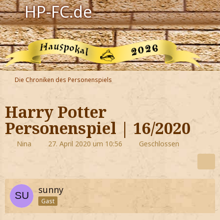
HP-FC.de
Navigation
Harry Potter
Der HP-FC
Die Chroniken des Personenspiels
Hogwarts
Harry Potter
Zauberwelt
Personenspiel | 16/2020
Willkommen
Nina
27. April 2020 um 10:56
Geschlossen
Jetzt Fanclub-Mitglied werden!
sunny
Gast