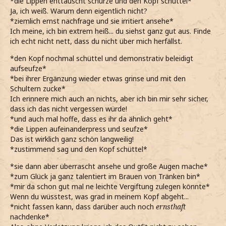
*die Lippen enttäuscht schürze und den Kopf schüttel*
Ja, ich weiß. Warum denn eigentlich nicht?
*ziemlich ernst nachfrage und sie irritiert ansehe*
Ich meine, ich bin extrem heiß... du siehst ganz gut aus. Finde
ich echt nicht nett, dass du nicht über mich herfällst.
*den Kopf nochmal schüttel und demonstrativ beleidigt
aufseufze*
*bei ihrer Ergänzung wieder etwas grinse und mit den
Schultern zucke*
Ich erinnere mich auch an nichts, aber ich bin mir sehr sicher,
dass ich das nicht vergessen würde!
*und auch mal hoffe, dass es ihr da ähnlich geht*
*die Lippen aufeinanderpress und seufze*
Das ist wirklich ganz schön langweilig!
*zustimmend sag und den Kopf schüttel*
*sie dann aber überrascht ansehe und große Augen mache*
*zum Glück ja ganz talentiert im Brauen von Tränken bin*
*mir da schon gut mal ne leichte Vergiftung zulegen könnte*
Wenn du wüsstest, was grad in meinem Kopf abgeht...
*nicht fassen kann, dass darüber auch noch
ernsthaft
nachdenke*