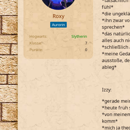
*tatsächlich
fühl*
*die ungeklä
Roxy
*ihn zwar vo
Aurorin
sprechen*
*das natürli
Hogwarts
Slytherin
alles auch n
Klasse
7
*schließlich
Punkte
0
*meine Gedan
ausstoße, de
ableg*
Izzy:
*gerade mein
*heute früh 
*von meinem 
komm*
*mich ja the