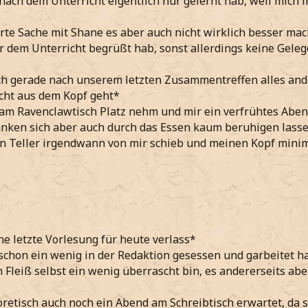
 nach dem Unterricht eigentlich nur gelernt hab, weil mich i
rte Sache mit Shane es aber auch nicht wirklich besser mac
r dem Unterricht begrüßt hab, sonst allerdings keine Gelege
ch gerade nach unserem letzten Zusammentreffen alles ande
icht aus dem Kopf geht*
 am Ravenclawtisch Platz nehm und mir ein verfrühtes Aben
ken sich aber auch durch das Essen kaum beruhigen lasse
n Teller irgendwann von mir schieb und meinen Kopf minima
e letzte Vorlesung für heute verlass*
schon ein wenig in der Redaktion gesessen und garbeitet h
Fleiß selbst ein wenig überrascht bin, es andererseits abe
oretisch auch noch ein Abend am Schreibtisch erwartet, da s