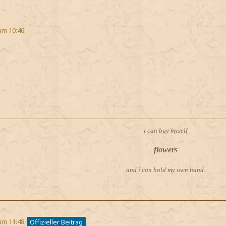
um 10:46
i can buy myself
flowers
and i can hold my own hand.
um 11:48
Offizieller Beitrag