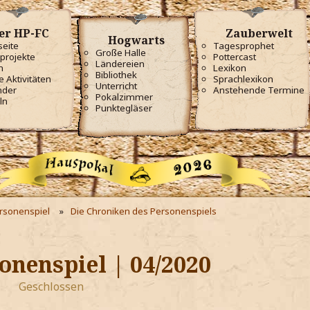
er HP-FC
Zauberwelt
Hogwarts
seite
Tagesprophet
Große Halle
projekte
Pottercast
Ländereien
m
Lexikon
Bibliothek
e Aktivitäten
Sprachlexikon
Unterricht
nder
Anstehende Termine
Pokalzimmer
ln
Punktegläser
ersonenspiel
Die Chroniken des Personenspiels
onenspiel | 04/2020
Geschlossen