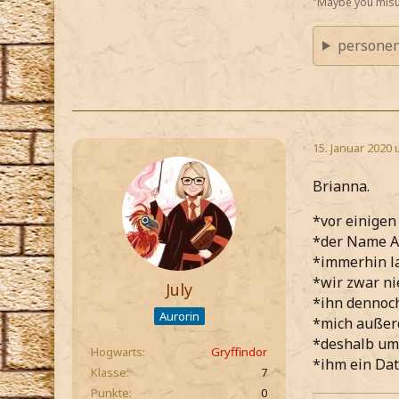
"Maybe you misu
personen
15. Januar 2020 
Brianna.
*vor einigen
*der Name An
*immerhin l
*wir zwar ni
July
*ihn dennoc
Aurorin
*mich außerd
*deshalb ums
Hogwarts
Gryffindor
*ihm ein Dat
Klasse
7
Punkte
0