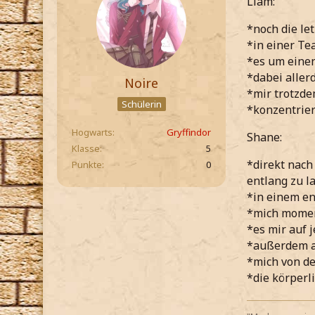
Liam:
*noch die le
*in einer Te
*es um einen
*dabei aller
Noire
*mir trotzde
Schülerin
*konzentrie
Hogwarts
Gryffindor
Shane:
Klasse
5
*direkt nach
Punkte
0
entlang zu l
*in einem e
*mich moment
*es mir auf 
*außerdem a
*mich von de
*die körperl