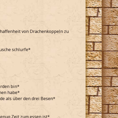
schaffenheit von Drachenkoppeln zu
usche schlurfe*
orden bin*
ehen habe*
de als über den drei Besen*
genug Zeit zum essen ist*