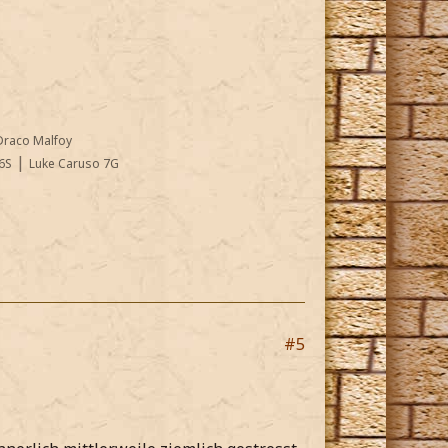
Draco Malfoy
|
6S
Luke Caruso 7G
#5