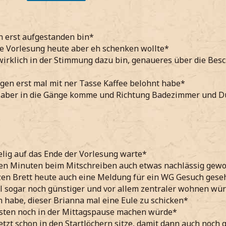
n erst aufgestanden bin*
te Vorlesung heute aber eh schenken wollte*
wirklich in der Stimmung dazu bin, genaueres über die Be
en erst mal mit ner Tasse Kaffee belohnt habe*
 aber in die Gänge komme und Richtung Badezimmer und D
lig auf das Ende der Vorlesung warte*
ten Minuten beim Mitschreiben auch etwas nachlässig gew
en Brett heute auch eine Meldung für ein WG Gesuch ges
tl sogar noch günstiger und vor allem zentraler wohnen wür
 habe, dieser Brianna mal eine Eule zu schicken*
bsten noch in der Mittagspause machen würde*
tzt schon in den Startlöchern sitze, damit dann auch noch 