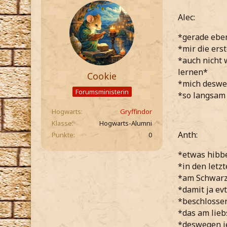
Alec:
*gerade ebe
*mir die ers
*auch nicht 
lernen*
Cookie
*mich desweg
Forumsministerin
*so langsam
Hogwarts
Gryffindor
Klasse
Hogwarts-Alumni
Anth:
Punkte
0
*etwas hibbe
*in den letz
*am Schwarz
*damit ja ev
*beschlossen
*das am lie
*deswegen je