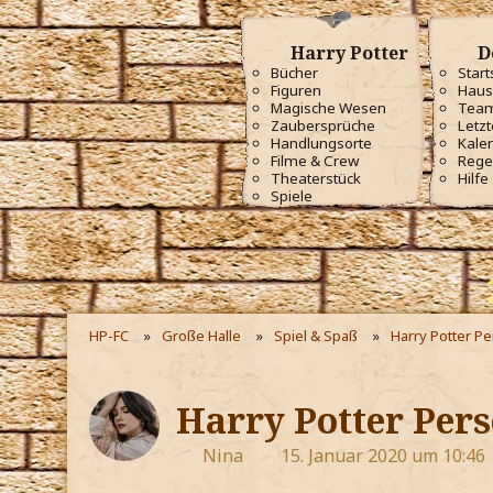
Harry Potter
D
Bücher
Start
Figuren
Haus
Magische Wesen
Tea
Zaubersprüche
Letzt
Handlungsorte
Kale
Filme & Crew
Rege
Theaterstück
Hilfe
Spiele
HP-FC
Große Halle
Spiel & Spaß
Harry Potter P
Harry Potter Pers
Nina
15. Januar 2020 um 10:46