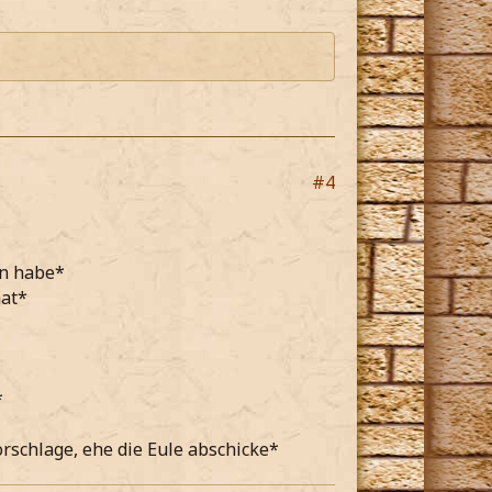
#4
en habe*
hat*
*
schlage, ehe die Eule abschicke*