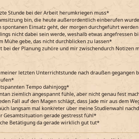
tzte Stunde bei der Arbeit herumkriegen muss*
amsitzung bin, die heute außerordentlich einberufen wurd
 spontanen Einsatz geht, der morgen durchgeführt werden
dings nicht dabei sein werde, weshalb etwas angefressen b
m Mühe gebe, das nicht durchblicken zu lassen*
rt bei der Planung zuhöre und mir zwischendurch Notizen 
 meiner letzten Unterrichtstunde nach draußen gegangen 
aufen*
ntspannten Tempo dahinjogg*
an ziemlich angespannt fühle, aber nicht genau fest mach
jeden Fall auf den Magen schlägt, dass Jade mir aus dem We
uch langsam mal konkreter über meine Studienwahl nachd
r Gesamtsituation gerade gestresst fühl*
iche Betätigung da gerade wirklich gut tut*