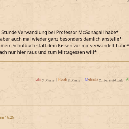
e Stunde Verwandlung bei Professor McGonagall habe*
aber auch mal wieder ganz besonders dämlich anstelle*
mein Schulbuch statt dem Kissen vor mir verwandelt habe
ach nur hier raus und zum Mittagessen will*
WWS Legacy:
Duke
Thadius Heathrow
Lilo
|
N
oah
|
M
elinda
|
A
3. Klasse
6. Klasse
Zauberstabkunde
um 16:26