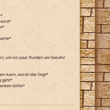
e*
 wird*
in*
mache*
bin, um ein paar Runden am Seeufer
en kann, woran das liegt*
g geht*
enken sollte*