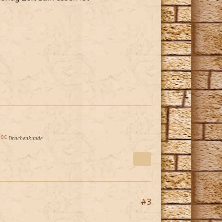
*
lec
Drachenkunde
#3