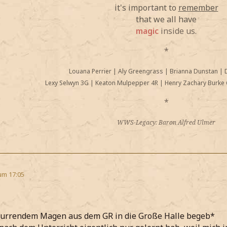
it's important to
remember
that we all have
magic
inside us.
*
Louana Perrier
|
Aly Greengrass
|
Brianna Dunstan
|
Lexy Selwyn 3G
|
Keaton Mulpepper 4R
|
Henry Zachary Burke 
*
WWS-Legacy: Baron Alfred Ulmer
um 17:05
nurrendem Magen aus dem GR in die Große Halle begeb*