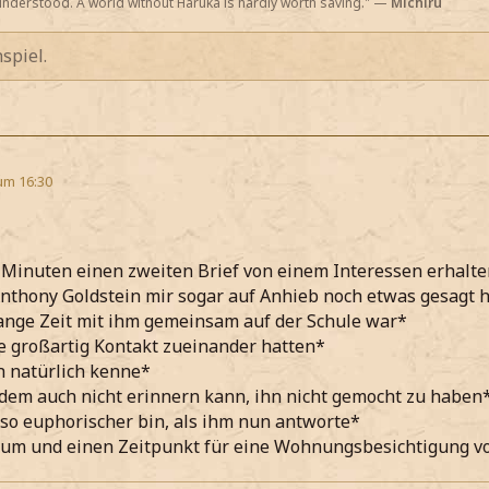
nderstood. A world without Haruka is hardly worth saving." —
Michiru
spiel.
um 16:30
 Minuten einen zweiten Brief von einem Interessen erhalt
thony Goldstein mir sogar auf Anhieb noch etwas gesagt 
ange Zeit mit ihm gemeinsam auf der Schule war*
e großartig Kontakt zueinander hatten*
h natürlich kenne*
em auch nicht erinnern kann, ihn nicht gemocht zu haben
o euphorischer bin, als ihm nun antworte*
um und einen Zeitpunkt für eine Wohnungsbesichtigung vor