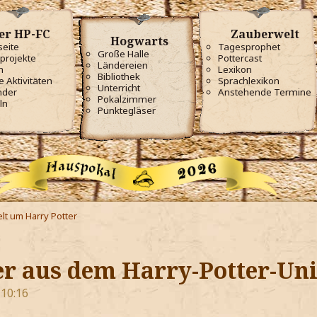
er HP-FC
Zauberwelt
Hogwarts
seite
Tagesprophet
Große Halle
projekte
Pottercast
Ländereien
m
Lexikon
Bibliothek
e Aktivitäten
Sprachlexikon
Unterricht
nder
Anstehende Termine
Pokalzimmer
ln
Punktegläser
lt um Harry Potter
er aus dem Harry-Potter-U
 10:16