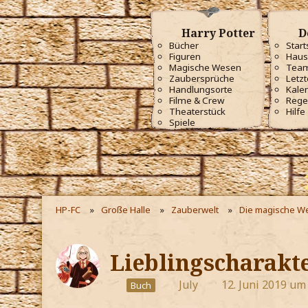
Harry Potter
D
Bücher
Start
Figuren
Haus
Magische Wesen
Tea
Zaubersprüche
Letzt
Handlungsorte
Kale
Filme & Crew
Rege
Theaterstück
Hilfe
Spiele
HP-FC
Große Halle
Zauberwelt
Die magische We
Lieblingscharakt
July
12. Juni 2019 um
Buch