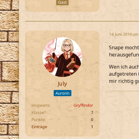
Gast
14. Juni 2019 um
Snape mochte
herausgefund
Wen ich auch
aufgetreten 
mir richtig 
July
Aurorin
Hogwarts
Gryffindor
Klasse
7
Punkte
0
Einträge
1