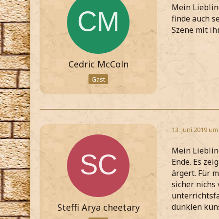
Mein Lieblin
finde auch se
Szene mit ihm
Cedric McColn
Gast
13. Juni 2019 um
Mein Lieblin
Ende. Es zei
ärgert. Für m
sicher nichs
unterrichtsf
Steffi Arya cheetary
dunklen küns