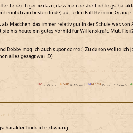
elle stehe ich gerne dazu, dass mein erster Lieblingscharak
mheimlich am besten finde) auf jeden Fall Hermine Granger 
 als Mädchen, das immer relativ gut in der Schule war, von A
 sie bis heute ein gutes Vorbild für Willenskraft, Mut, Fleiß
)
nd Dobby mag ich auch super gerne :) Zu denen wollte ich je
hon alles gesagt war :D).
WWS Legacy:
Duke
Thadius Heathrow
Lilo
|
N
oah
|
M
elinda
|
A
3. Klasse
6. Klasse
Zauberstabkunde
 21:31
gscharakter finde ich schwierig.