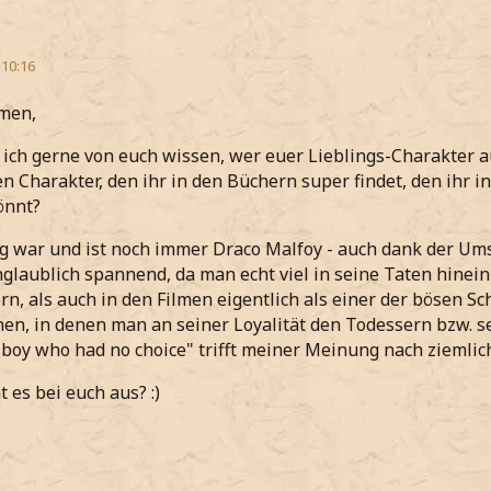
 10:16
men,
ich gerne von euch wissen, wer euer Lieblings-Charakter 
en Charakter, den ihr in den Büchern super findet, den ihr i
önnt?
g war und ist noch immer Draco Malfoy - auch dank der Ums
glaublich spannend, da man echt viel in seine Taten hinei
rn, als auch in den Filmen eigentlich als einer der bösen Sc
nen, in denen man an seiner Loyalität den Todessern bzw. s
boy who had no choice" trifft meiner Meinung nach ziemlich
 es bei euch aus? :)