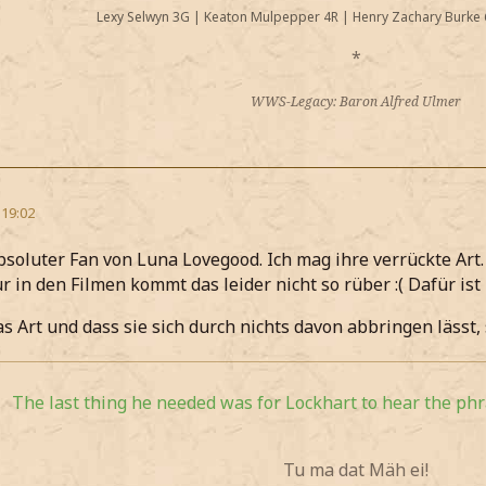
Lexy Selwyn 3G
|
Keaton Mulpepper 4R
|
Henry Zachary Burke 
*
WWS-Legacy: Baron Alfred Ulmer
 19:02
absoluter Fan von Luna Lovegood. Ich mag ihre verrückte Art
r in den Filmen kommt das leider nicht so rüber :( Dafür ist
 Art und dass sie sich durch nichts davon abbringen lässt, so
The last thing he needed was for Lockhart to hear the phra
Tu ma dat Mäh ei!