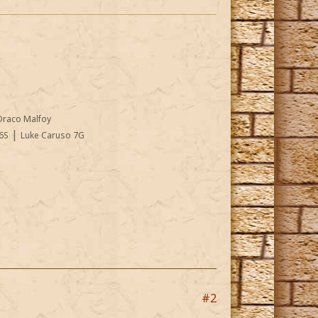
Draco Malfoy
|
6S
Luke Caruso 7G
#2