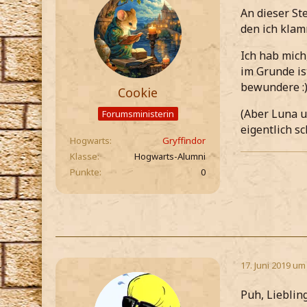
An dieser St
den ich klam
Ich hab mich,
im Grunde ist
bewundere :
Cookie
(Aber Luna u
Forumsministerin
eigentlich sc
Hogwarts
Gryffindor
Klasse
Hogwarts-Alumni
Punkte
0
17. Juni 2019 um
Puh, Lieblin