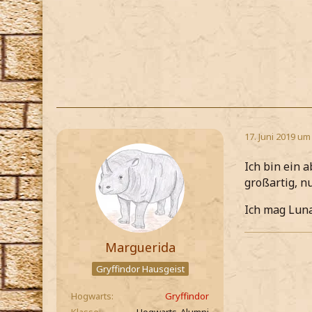
17. Juni 2019 um
Ich bin ein 
großartig, nu
Ich mag Lunas
Marguerida
Gryffindor Hausgeist
Hogwarts
Gryffindor