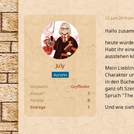
12. Juni 2019 um
Hallo zusam
heute würde 
Habt ihr ein
ausstehen k
July
Mein Lieblin
Charakter un
Aurorin
in den Büche
Hogwarts
Gryffindor
ganz oft Sze
Klasse
7
Spruch "The 
Punkte
0
Und wie sieht
Einträge
1