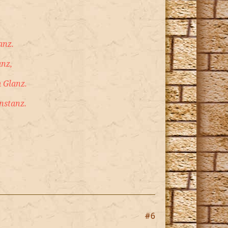
anz.
anz,
 Glanz.
nstanz.
#6