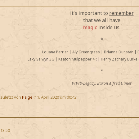
it's important to
remember
that we all have
magic
inside us.
*
Louana Perrier
|
Aly Greengrass
|
Brianna Dunstan
|
Lexy Selwyn 3G
|
Keaton Mulpepper 4R
|
Henry Zachary Burke 
*
WWS-Legacy: Baron Alfred Ulmer
, zuletzt von
Paige
(
11. April 2020 um 00:42
)
 13:50