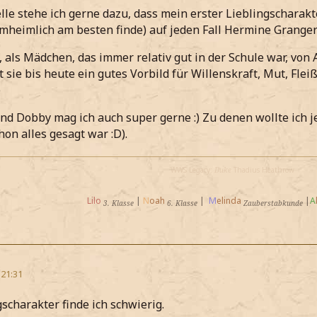
elle stehe ich gerne dazu, dass mein erster Lieblingscharak
mheimlich am besten finde) auf jeden Fall Hermine Granger 
 als Mädchen, das immer relativ gut in der Schule war, von A
 sie bis heute ein gutes Vorbild für Willenskraft, Mut, Fleiß
)
nd Dobby mag ich auch super gerne :) Zu denen wollte ich je
hon alles gesagt war :D).
WWS Legacy:
Duke
Thadius Heathrow
Lilo
|
N
oah
|
M
elinda
|
A
3. Klasse
6. Klasse
Zauberstabkunde
 21:31
gscharakter finde ich schwierig.