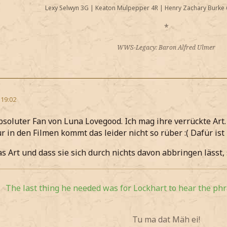
Lexy Selwyn 3G
|
Keaton Mulpepper 4R
|
Henry Zachary Burke 
*
WWS-Legacy: Baron Alfred Ulmer
 19:02
absoluter Fan von Luna Lovegood. Ich mag ihre verrückte Art
r in den Filmen kommt das leider nicht so rüber :( Dafür ist
 Art und dass sie sich durch nichts davon abbringen lässt, so
The last thing he needed was for Lockhart to hear the phra
Tu ma dat Mäh ei!