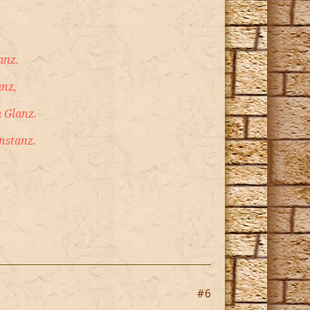
anz.
anz,
 Glanz.
nstanz.
#6