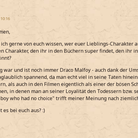
 10:16
men,
ich gerne von euch wissen, wer euer Lieblings-Charakter 
en Charakter, den ihr in den Büchern super findet, den ihr i
önnt?
g war und ist noch immer Draco Malfoy - auch dank der Ums
glaublich spannend, da man echt viel in seine Taten hinei
rn, als auch in den Filmen eigentlich als einer der bösen Sc
nen, in denen man an seiner Loyalität den Todessern bzw. s
boy who had no choice" trifft meiner Meinung nach ziemlich
 es bei euch aus? :)