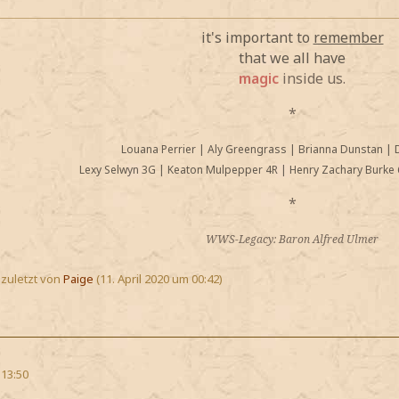
it's important to
remember
that we all have
magic
inside us.
*
Louana Perrier
|
Aly Greengrass
|
Brianna Dunstan
|
Lexy Selwyn 3G
|
Keaton Mulpepper 4R
|
Henry Zachary Burke 
*
WWS-Legacy: Baron Alfred Ulmer
, zuletzt von
Paige
(
11. April 2020 um 00:42
)
 13:50