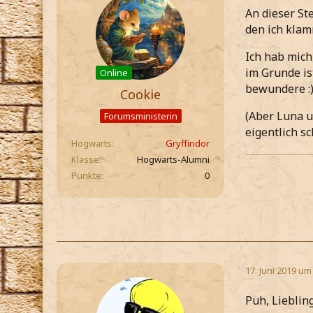
An dieser St
den ich klam
Ich hab mich,
im Grunde ist
Online
bewundere :
Cookie
(Aber Luna u
Forumsministerin
eigentlich sc
Hogwarts
Gryffindor
Klasse
Hogwarts-Alumni
Punkte
0
17. Juni 2019 um
Puh, Lieblin