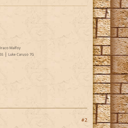
Draco Malfoy
|
6S
Luke Caruso 7G
#2