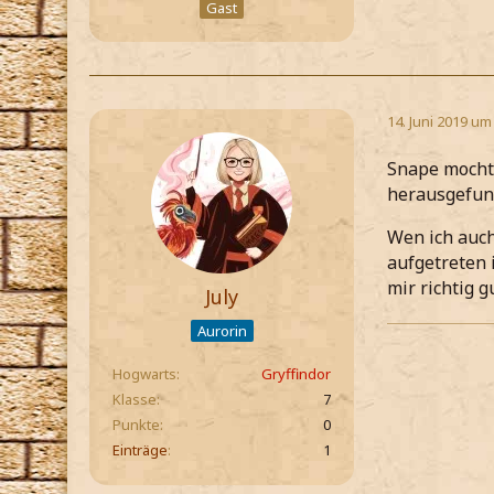
Gast
14. Juni 2019 um
Snape mochte
herausgefund
Wen ich auch
aufgetreten 
mir richtig 
July
Aurorin
Hogwarts
Gryffindor
Klasse
7
Punkte
0
Einträge
1