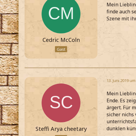
Mein Lieblin
finde auch se
Szene mit ihm
Cedric McColn
Gast
13. Juni 2019 um
Mein Lieblin
Ende. Es zei
ärgert. Für m
sicher nichs
unterrichtsf
Steffi Arya cheetary
dunklen küns