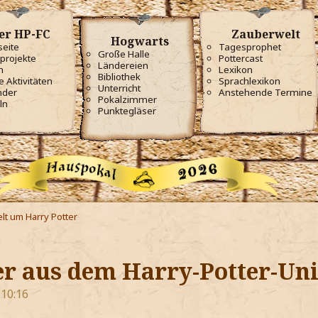
er HP-FC
Zauberwelt
Hogwarts
seite
Tagesprophet
Große Halle
projekte
Pottercast
Ländereien
m
Lexikon
Bibliothek
e Aktivitäten
Sprachlexikon
Unterricht
nder
Anstehende Termine
Pokalzimmer
ln
Punktegläser
lt um Harry Potter
er aus dem Harry-Potter-U
 10:16