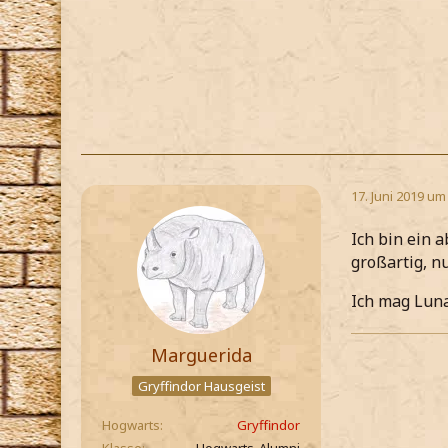
17. Juni 2019 um
Ich bin ein 
großartig, nu
Ich mag Lunas
Marguerida
Gryffindor Hausgeist
Hogwarts
Gryffindor