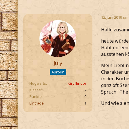
12. Juni 2019 um
Hallo zusam
heute würde 
Habt ihr ein
ausstehen k
July
Mein Lieblin
Charakter un
Aurorin
in den Büche
Hogwarts
Gryffindor
ganz oft Sze
Klasse
7
Spruch "The 
Punkte
0
Und wie sieht
Einträge
1