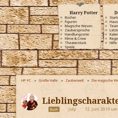
Harry Potter
D
Bücher
Start
Figuren
Haus
Magische Wesen
Tea
Zaubersprüche
Letzt
Handlungsorte
Kale
Filme & Crew
Rege
Theaterstück
Hilfe
Spiele
HP-FC
Große Halle
Zauberwelt
Die magische We
Lieblingscharakt
July
12. Juni 2019 um
Buch