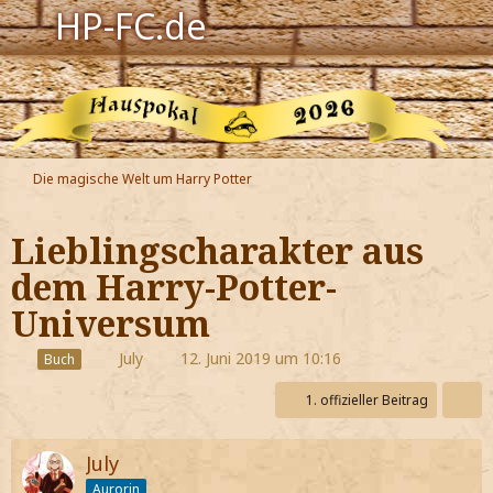
HP-FC.de
Navigation
Harry Potter
Der HP-FC
Die magische Welt um Harry Potter
Hogwarts
Lieblingscharakter aus
Zauberwelt
dem Harry-Potter-
Universum
Willkommen
July
12. Juni 2019 um 10:16
Buch
Jetzt Fanclub-Mitglied werden!
1. offizieller Beitrag
July
Aurorin