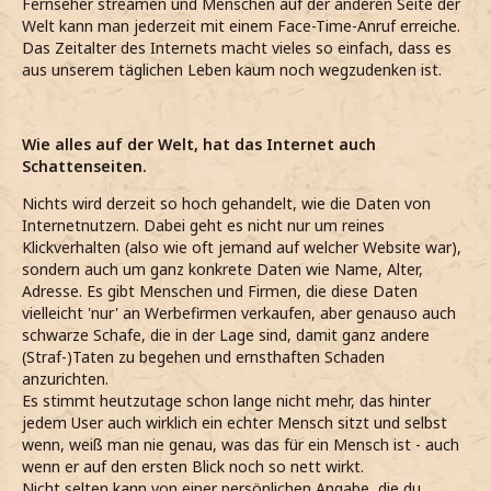
Fernseher streamen und Menschen auf der anderen Seite der
Welt kann man jederzeit mit einem Face-Time-Anruf erreiche.
Das Zeitalter des Internets macht vieles so einfach, dass es
aus unserem täglichen Leben kaum noch wegzudenken ist.
Wie alles auf der Welt, hat das Internet auch
Schattenseiten.
Nichts wird derzeit so hoch gehandelt, wie die Daten von
Internetnutzern. Dabei geht es nicht nur um reines
Klickverhalten (also wie oft jemand auf welcher Website war),
sondern auch um ganz konkrete Daten wie Name, Alter,
Adresse. Es gibt Menschen und Firmen, die diese Daten
vielleicht 'nur' an Werbefirmen verkaufen, aber genauso auch
schwarze Schafe, die in der Lage sind, damit ganz andere
(Straf-)Taten zu begehen und ernsthaften Schaden
anzurichten.
Es stimmt heutzutage schon lange nicht mehr, das hinter
jedem User auch wirklich ein echter Mensch sitzt und selbst
wenn, weiß man nie genau, was das für ein Mensch ist - auch
wenn er auf den ersten Blick noch so nett wirkt.
Nicht selten kann von einer persönlichen Angabe, die du