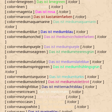
[ color=limegreen ]
Das ist limegreen
[ /color ]
[ color=linen ]
Das ist linen
[ /color ]
[ color=magenta ]
Das ist rosa.
[ /color ]
[ color=maroon ]
Das ist kastanienfarben
[ /color]
[ color=mediumaquamarine ]
Das ist mediumaquamarin
[
/color ]
[ color=mediumblue ]
Das ist mediumblau
[ /color ]
[ color=mediumorchid ]
Das ist mediumorchideefarben
[ /color
]
[ color=mediumpurple ]
Das ist mediumpurple
[ /color ]
[ color=mediumseagreen ]
Das ist mediummeeresgrün
[ /color
]
[ color=mediumslateblue ]
Das ist mediumslateblue
[ /color ]
[ color=mediumspringgreen ]
Das ist mediumfrühlingsgrün
[
/color ]
[ color=mediumturquoise ]
Das ist mediumtürkis
[ /color ]
[ color=mediumvioletred ]
Das ist mediumviolettrot
[ /color ]
[ color=midnightblue ]
Das ist mitternachtsblau
[ /color ]
[ color=mintcream ]
Das ist mintcream
[ /color ]
[ color=mistyrose ]
Das ist nebelrose
[ /color ]
[ color=moccasin ]
Das ist Moccasin
[ /color ]
[ color=navajowhite ]
Das ist Navajowhite
[ /color ]
[ color=navy ]
Das ist marineblau
[ /color]