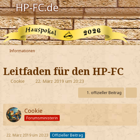
HP-FC.de
Navigation
Harry Potter
Der HP-FC
Informationen
Hogwarts
Leitfaden für den HP-FC
Zauberwelt
Cookie
22. März 2019 um 20:23
Willkommen
1. offizieller Beitrag
Cookie
Jetzt Fanclub-Mitglied werden!
Forumsministerin
22. März 2019 um 20:23
Offizieller Beitrag