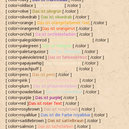
[ color=oldlace ]
das ist oldlace
[ /color ]
[ color=olive ]
Das ist olivgrün
[ /color ]
[ color=olivedrab ]
Das ist olivedrab
[ /color ]
[ color=orange ]
Das ist orangefarbener Text
[ /color ]
[ color=orangered ]
Das ist orangerot
[ /color ]
[ color=orchid ]
Da ist orchideefarben
[ /color ]
[ color=palegoldenrod ]
Das ist palegoldenrod
[ /color ]
[ color=palegreen ]
Das ist fahlgrün
[ /color ]
[ color=paleturquoise ]
Das ist fahltürkis
[ /color ]
[ color=palevioletred ]
Das ist fahlviolettrot
[ /color ]
[ color=papayawhip]
Das ist papayawhip
[ /color ]
[ color=peachpuff ]
Das ist peachpuff
[ /color ]
[ color=peru ]
Das ist peru
[ /color ]
[ color=pink ]
Das ist schweinchenrosa.
[ /color ]
[ color=plum ]
Das ist pflaumenfarben
[ /color ]
[ color=powderblue ]
Das ist Powderblue
[ /color ]
[ color=purple ]
Das ist purple
[ /color ]
[ color=red ]
Das ist roter Text
[ /color ]
[ color=rosybrown ]
Das ist rosybrown
[ /color ]
[ color=royalblue ]
Das ist die Farbe royalblue
[ /color ]
[ color=saddlebrown ]
Das ist sattelbraun
[ /color ]
[ color=salmon ]
Das ist lachsfarben
[ /color ]