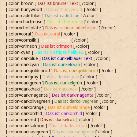
[ color=brown ]
Das ist brauner Text
[ /color ]
[ color=burlywood ]
Das ist burlywood.
[ /color ]
[ color=cadetblue ]
Das ist cadetblue
[ /color ]
[ color=chartreuse ]
Das ist chartreuse
[ /color ]
[ color=chocolate ]
Das ist schokoladenbraun.
[ /color ]
[ color=coral ]
Das ist coral
[ /color ]
[ color=cornsilk ]
Das ist cornsilk
[ /color ]
[ color=crimson ]
Das ist crimson
[ /color]
[ color=cyan ]
Das ist kräftiges hellblau.
[ /color ]
[ color=darkblue ]
Das ist dunkelblauer Text
[ /color ]
[ color=darkcyan ]
Das ist dunkelcyan
[ /color ]
[ color=darkgoldenrod ]
Das ist darkgoldenrod
[ /color ]
[ color=darkgray ]
Das ist dunkelgrau
[ /color ]
[ color=darkgreen ]
Das ist dunkelgrün.
[ /color ]
[ color=darkkhaki ]
Das ist darkkhaki
[ /color ]
[ color=darkmagenta ]
Das ist darkmagenta
[ /color ]
[ color=darkolivegreen ]
Das ist darkolivegreen
[ /color ]
[ color=darkorange ]
Das ist dunkelorange
[ /color ]
[ color=darkorchid ]
Das ist darkorchid
[ /color ]
[ color=darkred ]
Das ist dunkelrot.
[ /color ]
[ color=darksalmon ]
Das ist darksalmon
[ /color ]
[ color=darkseagreen ]
Das ist darkseagreen
[ /color ]