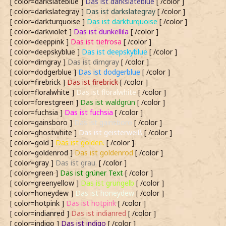
[ color=darkslateblue ]
Das ist darkslateblue
[ /color ]
[ color=darkslategray ]
Das ist darkslategray
[ /color ]
[ color=darkturquoise ]
Das ist darkturquoise
[ /color ]
[ color=darkviolet ]
Das ist dunkellila
[ /color ]
[ color=deeppink ]
Das ist tiefrosa
[ /color ]
[ color=deepskyblue ]
Das ist deepskyblue
[ /color ]
[ color=dimgray ]
Das ist dimgray
[ /color ]
[ color=dodgerblue ]
Das ist dodgerblue
[ /color ]
[ color=firebrick ]
Das ist firebrick
[ /color ]
[ color=floralwhite ]
Das ist floralwhite
[ /color ]
[ color=forestgreen ]
Das ist waldgrün
[ /color ]
[ color=fuchsia ]
Das ist fuchsia
[ /color ]
[ color=gainsboro ]
Das ist gainsboro
[ /color ]
[ color=ghostwhite ]
Das ist geisterweiß
[ /color ]
[ color=gold ]
Das ist golden.
[ /color ]
[ color=goldenrod ]
Das ist goldenrod
[ /color ]
[ color=gray ]
Das ist grau.
[ /color ]
[ color=green ]
Das ist grüner Text
[ /color ]
[ color=greenyellow ]
Das ist grüngelb
[ /color ]
[ color=honeydew ]
Das ist honeydew
[ /color ]
[ color=hotpink ]
Das ist hotpink
[ /color ]
[ color=indianred ]
Das ist indianred
[ /color ]
[ color=indigo ]
Das ist indigo
[ /color ]