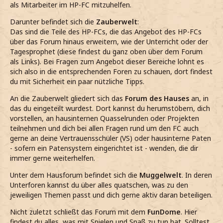
als Mitarbeiter im HP-FC mitzuhelfen.
Darunter befindet sich die
Zauberwelt
:
Das sind die Teile des HP-FCs, die das Angebot des HP-FCs
über das Forum hinaus erweitern, wie der Unterricht oder der
Tagesprophet (diese findest du ganz oben über dem Forum
als Links). Bei Fragen zum Angebot dieser Bereiche lohnt es
sich also in die entsprechenden Foren zu schauen, dort findest
du mit Sicherheit ein paar nützliche Tipps.
An die Zauberwelt gliedert sich das
Forum des Hauses
an, in
das du eingeteilt wurdest. Dort kannst du herumstöbern, dich
vorstellen, an hausinternen Quasselrunden oder Projekten
teilnehmen und dich bei allen Fragen rund um den FC auch
gerne an deine Vertrauensschüler (VS) oder hausinterne Paten
- sofern ein Patensystem eingerichtet ist - wenden, die dir
immer gerne weiterhelfen.
Unter dem Hausforum befindet sich die
Muggelwelt
. In deren
Unterforen kannst du über alles quatschen, was zu den
jeweiligen Themen passt und dich gerne aktiv daran beteiligen.
Nicht zuletzt schließt das Forum mit dem
FunDome
. Hier
findest du alles, was mit Spielen und Spaß zu tun hat. Solltest