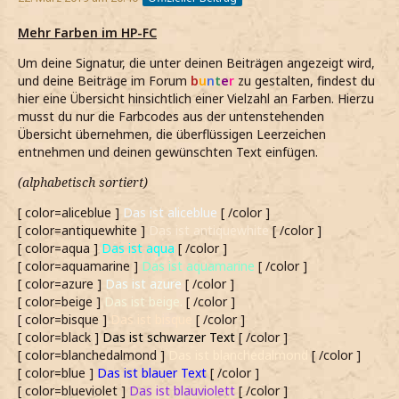
Mehr Farben im HP-FC
Um deine Signatur, die unter deinen Beiträgen angezeigt wird,
und deine Beiträge im Forum
b
u
n
t
e
r
zu gestalten, findest du
hier eine Übersicht hinsichtlich einer Vielzahl an Farben. Hierzu
musst du nur die Farbcodes aus der untenstehenden
Übersicht übernehmen, die überflüssigen Leerzeichen
entnehmen und deinen gewünschten Text einfügen.
(alphabetisch sortiert)
[ color=aliceblue ]
Das ist aliceblue
[ /color ]
[ color=antiquewhite ]
Das ist antiquewhite
[ /color ]
[ color=aqua ]
Das ist aqua
[ /color ]
[ color=aquamarine ]
Das ist aquamarine
[ /color ]
[ color=azure ]
Das ist azure
[ /color ]
[ color=beige ]
Das ist beige.
[ /color ]
[ color=bisque ]
Das ist bisque
[ /color ]
[ color=black ]
Das ist schwarzer Text
[ /color ]
[ color=blanchedalmond ]
Das ist blanchedalmond
[ /color ]
[ color=blue ]
Das ist blauer Text
[ /color ]
[ color=blueviolet ]
Das ist blauviolett
[ /color ]