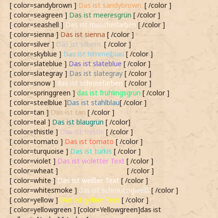
[ color=sandybrown ]
Das ist sandybrown.
[ /color ]
[ color=seagreen ]
Das ist meeresgrün
[ /color ]
[ color=seashell ]
Das ist muschelfarben
[ /color ]
[ color=sienna ]
Das ist sienna
[ /color ]
[ color=silver ]
Das ist silbern.
[ /color ]
[ color=skyblue ]
Das ist himmelblau
[ /color ]
[ color=slateblue ]
Das ist slateblue
[ /color ]
[ color=slategray ]
Das ist slategray
[ /color ]
[ color=snow ]
das ist schneefarben
[ /color ]
[ color=springgreen ]
das ist frühlingsgrün
[ /color ]
[ color=steelblue ]
Das ist stahlblau
[ /color ]
[ color=tan ]
Das ist tan
[ /color ]
[ color=teal ]
Das ist blaugrün
[ /color]
[ color=thistle ]
Das ist thistle
[ /color ]
[ color=tomato ]
Das ist tomato
[ /color ]
[ color=turquoise ]
Das ist türkis
[ /color ]
[ color=violet ]
Das ist violetter Text
[ /color ]
[ color=wheat ]
das ist weizenfarben
[ /color ]
[ color=white ]
Das ist weißer Text
[ /color ]
[ color=whitesmoke ]
das ist schmutzigweiß
[ /color ]
[ color=yellow ]
Das ist gelber Text
[ /color ]
[ color=yellowgreen ] [color=Yellowgreen]das ist