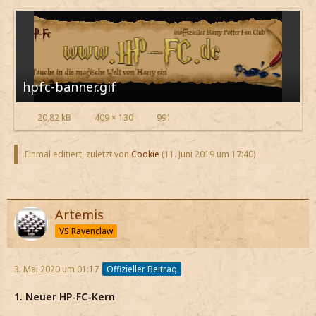
hpfc-banner.gif
20,82 kB
409 × 130
991
Einmal editiert, zuletzt von
Cookie
(
11. Juni 2019 um 17:40
)
Artemis
VS Ravenclaw
3. Mai 2020 um 01:17
Offizieller Beitrag
1. Neuer HP-FC-Kern