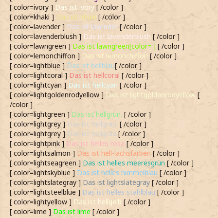
[ color=ivory ]
Das ist ivory
[ /color ]
[ color=khaki ]
Das ist khaki
[ /color ]
[ color=lavender ]
Das ist lavender
[ /color ]
[ color=lavenderblush ]
Das ist lavenderblush
[ /color ]
[ color=lawngreen ]
Das ist lawngreen[color= ]
[ /color ]
[ color=lemonchiffon ]
Das ist lemonchiffon
[ /color ]
[ color=lightblue ]
Das ist hellblau
[ /color ]
[ color=lightcoral ]
Das ist hellcoral
[ /color ]
[ color=lightcyan ]
Das ist hellcyan
[ /color ]
[ color=lightgoldenrodyellow ]
Das ist lightgoldenrodyellow
[
/color ]
[ color=lightgreen ]
Das ist hellgrün.
[ /color ]
[ color=lightgrey ]
Das ist hellgrau.
[ /color ]
[ color=lightgrey ]
Das ist hellgrau
[ /color ]
[ color=lightpink ]
Das ist helles rosa
[ /color ]
[ color=lightsalmon ]
Das ist hell-lachsfarben
[ /color ]
[ color=lightseagreen ]
Das ist helles meeresgrün
[ /color ]
[ color=lightskyblue ]
Das ist helles himmelblau
[ /color ]
[ color=lightslategray ]
Das ist lightslategray
[ /color ]
[ color=lightsteelblue ]
Das ist helles stahlblau
[ /color ]
[ color=lightyellow ]
Das ist hellgelb
[ /color ]
[ color=lime ]
Das ist lime
[ /color ]