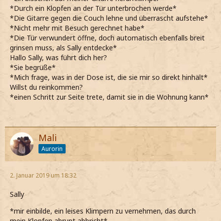
*Durch ein Klopfen an der Tür unterbrochen werde*
*Die Gitarre gegen die Couch lehne und überrascht aufstehe*
*Nicht mehr mit Besuch gerechnet habe*
*Die Tür verwundert öffne, doch automatisch ebenfalls breit
grinsen muss, als Sally entdecke*
Hallo Sally, was führt dich her?
*Sie begrüße*
*Mich frage, was in der Dose ist, die sie mir so direkt hinhält*
Willst du reinkommen?
*einen Schritt zur Seite trete, damit sie in die Wohnung kann*
Mali
Aurorin
2. Januar 2019 um 18:32
Sally
*mir einbilde, ein leises Klimpern zu vernehmen, das durch
mein Klopfen abrupt abbricht*