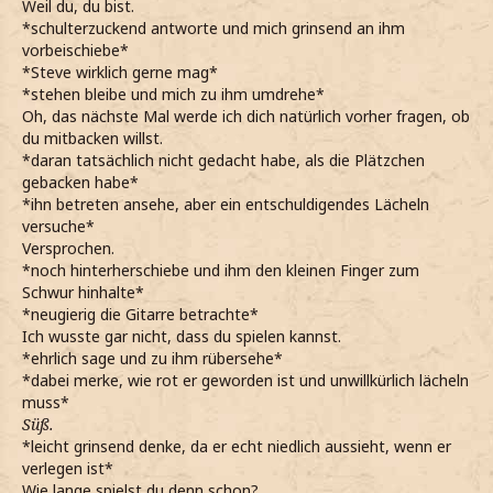
Weil du, du bist.
*schulterzuckend antworte und mich grinsend an ihm
vorbeischiebe*
*Steve wirklich gerne mag*
*stehen bleibe und mich zu ihm umdrehe*
Oh, das nächste Mal werde ich dich natürlich vorher fragen, ob
du mitbacken willst.
*daran tatsächlich nicht gedacht habe, als die Plätzchen
gebacken habe*
*ihn betreten ansehe, aber ein entschuldigendes Lächeln
versuche*
Versprochen.
*noch hinterherschiebe und ihm den kleinen Finger zum
Schwur hinhalte*
*neugierig die Gitarre betrachte*
Ich wusste gar nicht, dass du spielen kannst.
*ehrlich sage und zu ihm rübersehe*
*dabei merke, wie rot er geworden ist und unwillkürlich lächeln
muss*
Süß.
*leicht grinsend denke, da er echt niedlich aussieht, wenn er
verlegen ist*
Wie lange spielst du denn schon?