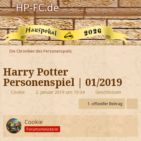
HP-FC.de
Navigation
Harry Potter
Der HP-FC
Die Chroniken des Personenspiels
Hogwarts
Harry Potter
Zauberwelt
Personenspiel | 01/2019
Willkommen
Cookie
2. Januar 2019 um 10:34
Geschlossen
1. offizieller Beitrag
Jetzt Fanclub-Mitglied werden!
Cookie
Forumsministerin