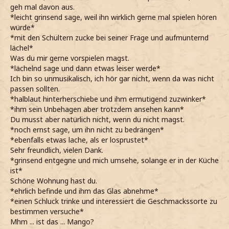
geh mal davon aus.
*leicht grinsend sage, weil ihn wirklich gerne mal spielen hören
würde*
*mit den Schultern zucke bei seiner Frage und aufmunternd
lächel*
Was du mir gerne vorspielen magst.
*lächelnd sage und dann etwas leiser werde*
Ich bin so unmusikalisch, ich hör gar nicht, wenn da was nicht
passen sollten.
*halblaut hinterherschiebe und ihm ermutigend zuzwinker*
*ihm sein Unbehagen aber trotzdem ansehen kann*
Du musst aber natürlich nicht, wenn du nicht magst.
*noch ernst sage, um ihn nicht zu bedrängen*
*ebenfalls etwas lache, als er losprustet*
Sehr freundlich, vielen Dank.
*grinsend entgegne und mich umsehe, solange er in der Küche
ist*
Schöne Wohnung hast du.
*ehrlich befinde und ihm das Glas abnehme*
*einen Schluck trinke und interessiert die Geschmackssorte zu
bestimmen versuche*
Mhm ... ist das ... Mango?