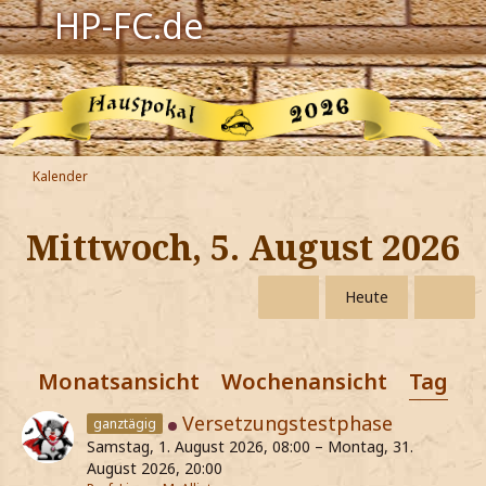
HP-FC.de
Navigation
Harry Potter
Der HP-FC
Kalender
Hogwarts
Mittwoch, 5. August 2026
Zauberwelt
Heute
Willkommen
Monatsansicht
Wochenansicht
Tagesa
Jetzt Fanclub-Mitglied werden!
Versetzungstestphase
ganztägig
Samstag, 1. August 2026, 08:00 – Montag, 31.
August 2026, 20:00