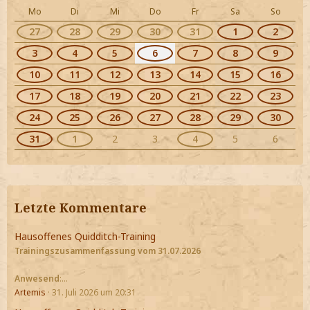
Mo
Di
Mi
Do
Fr
Sa
So
27
28
29
30
31
1
2
3
4
5
6
7
8
9
10
11
12
13
14
15
16
17
18
19
20
21
22
23
24
25
26
27
28
29
30
31
1
2
3
4
5
6
Letzte Kommentare
Hausoffenes Quidditch-Training
Trainingszusammenfassung vom 31.07.2026
Anwesend
:…
Artemis
31. Juli 2026 um 20:31