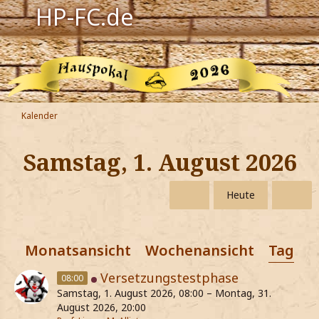
HP-FC.de
Navigation
Harry Potter
Der HP-FC
Kalender
Hogwarts
Samstag, 1. August 2026
Zauberwelt
Heute
Willkommen
Monatsansicht
Wochenansicht
Tagesa
Jetzt Fanclub-Mitglied werden!
Versetzungstestphase
08:00
Samstag, 1. August 2026, 08:00 – Montag, 31.
August 2026, 20:00