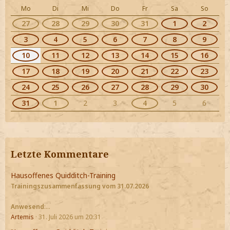
Mo
Di
Mi
Do
Fr
Sa
So
27
28
29
30
31
1
2
3
4
5
6
7
8
9
10
11
12
13
14
15
16
17
18
19
20
21
22
23
24
25
26
27
28
29
30
31
1
2
3
4
5
6
Letzte Kommentare
Hausoffenes Quidditch-Training
Trainingszusammenfassung vom 31.07.2026
Anwesend
:…
Artemis
31. Juli 2026 um 20:31