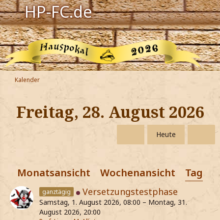
HP-FC.de
Navigation
Harry Potter
Der HP-FC
Kalender
Hogwarts
Freitag, 28. August 2026
Zauberwelt
Heute
Willkommen
Monatsansicht
Wochenansicht
Tagesa
Jetzt Fanclub-Mitglied werden!
Versetzungstestphase
ganztägig
Samstag, 1. August 2026, 08:00 – Montag, 31.
August 2026, 20:00