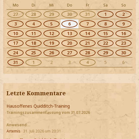
Mo
Di
Mi
Do
Fr
Sa
So
27
28
29
30
31
1
2
3
4
5
6
7
8
9
10
11
12
13
14
15
16
17
18
19
20
21
22
23
24
25
26
27
28
29
30
31
1
2
3
4
5
6
Letzte Kommentare
Hausoffenes Quidditch-Training
Trainingszusammenfassung vom 31.07.2026
Anwesend
:…
Artemis
31. Juli 2026 um 20:31