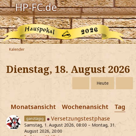
HP-FC.de
Navigation
Harry Potter
Der HP-FC
Kalender
Hogwarts
Dienstag, 18. August 2026
Zauberwelt
Heute
Willkommen
Monatsansicht
Wochenansicht
Tagesa
Jetzt Fanclub-Mitglied werden!
Versetzungstestphase
ganztägig
Samstag, 1. August 2026, 08:00 – Montag, 31.
August 2026, 20:00