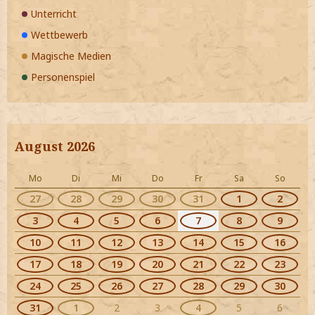
Unterricht
Wettbewerb
Magische Medien
Personenspiel
August 2026
Mo
Di
Mi
Do
Fr
Sa
So
27
28
29
30
31
1
2
3
4
5
6
7
8
9
10
11
12
13
14
15
16
17
18
19
20
21
22
23
24
25
26
27
28
29
30
31
1
2
3
4
5
6