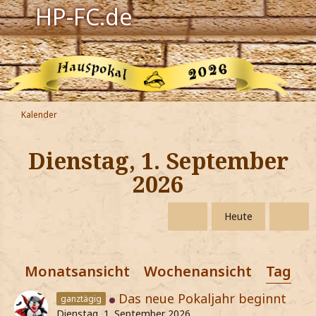
HP-FC.de
Navigation
Harry Potter
Der HP-FC
Kalender
Hogwarts
Dienstag, 1. September
Zauberwelt
2026
Willkommen
Heute
Jetzt Fanclub-Mitglied werden!
Monatsansicht
Wochenansicht
Tagesa
Das neue Pokaljahr beginnt
ganztägig
Dienstag, 1. September 2026