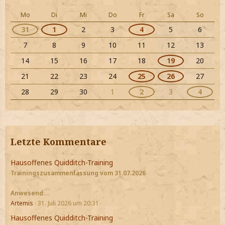
Mo
Di
Mi
Do
Fr
Sa
So
31
1
2
3
4
5
6
7
8
9
10
11
12
13
14
15
16
17
18
19
20
21
22
23
24
25
26
27
28
29
30
1
2
3
4
Letzte Kommentare
Hausoffenes Quidditch-Training
Trainingszusammenfassung vom 31.07.2026
Anwesend
:…
Artemis
31. Juli 2026 um 20:31
Hausoffenes Quidditch-Training