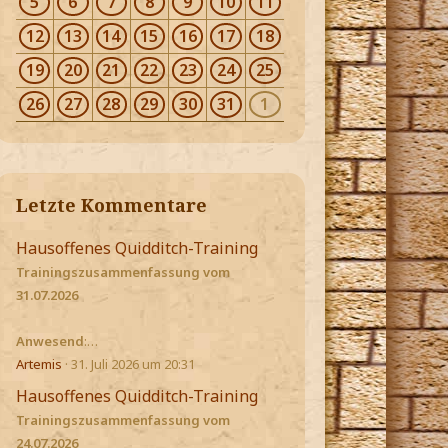
5
6
7
8
9
10
11
12
13
14
15
16
17
18
19
20
21
22
23
24
25
26
27
28
29
30
31
1
Letzte Kommentare
Hausoffenes Quidditch-Training
Trainingszusammenfassung vom
31.07.2026
Anwesend
:…
Artemis
31. Juli 2026 um 20:31
Hausoffenes Quidditch-Training
Trainingszusammenfassung vom
24.07.2026