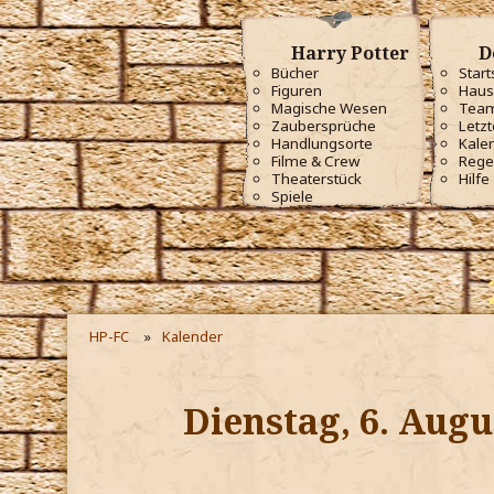
Harry Potter
D
Bücher
Start
Figuren
Haus
Magische Wesen
Tea
Zaubersprüche
Letzt
Handlungsorte
Kale
Filme & Crew
Rege
Theaterstück
Hilfe
Spiele
HP-FC
Kalender
Dienstag, 6. Augu