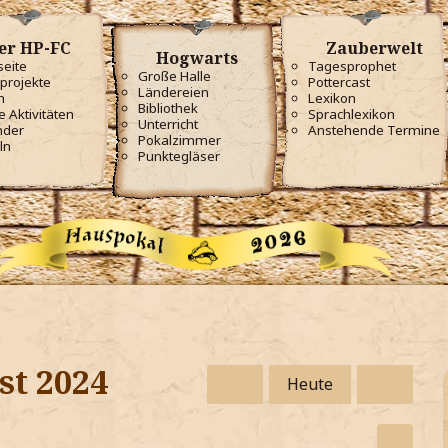
er HP-FC
Zauberwelt
Hogwarts
seite
Tagesprophet
Große Halle
projekte
Pottercast
Ländereien
m
Lexikon
Bibliothek
e Aktivitäten
Sprachlexikon
Unterricht
nder
Anstehende Termine
Pokalzimmer
ln
Punktegläser
st 2024
Heute