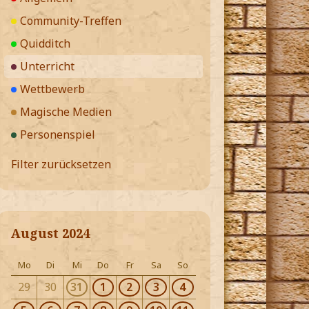
Community-Treffen
Quidditch
Unterricht
Wettbewerb
Magische Medien
Personenspiel
Filter zurücksetzen
August 2024
Mo
Di
Mi
Do
Fr
Sa
So
29
30
31
1
2
3
4