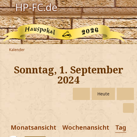
HP-FC.de
Navigation
Harry Potter
Der HP-FC
Kalender
Hogwarts
Sonntag, 1. September
Zauberwelt
2024
Willkommen
Heute
Jetzt Fanclub-Mitglied werden!
Monatsansicht
Wochenansicht
Tagesa