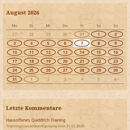
August 2026
Mo
Di
Mi
Do
Fr
Sa
So
27
28
29
30
31
1
2
3
4
5
6
7
8
9
10
11
12
13
14
15
16
17
18
19
20
21
22
23
24
25
26
27
28
29
30
31
1
2
3
4
5
6
Letzte Kommentare
Hausoffenes Quidditch-Training
Trainingszusammenfassung vom 31.07.2026