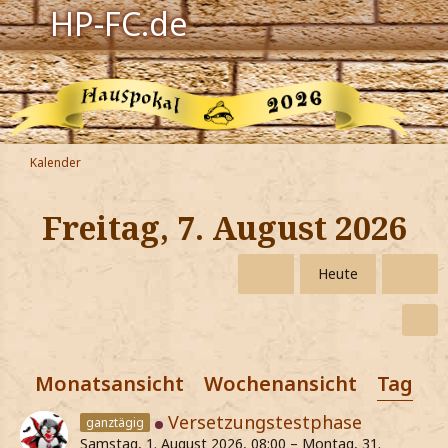
HP-FC.de
Navigation
Harry Potter
Der HP-FC
Kalender
Hogwarts
Freitag, 7. August 2026
Zauberwelt
Heute
Willkommen
Jetzt Fanclub-Mitglied werden!
Monatsansicht
Wochenansicht
Tagesa
Versetzungstestphase
ganztägig
Samstag, 1. August 2026, 08:00 – Montag, 31.