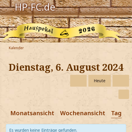
HP-FC.de
Navigation
Harry Potter
Der HP-FC
Kalender
Hogwarts
Dienstag, 6. August 2024
Zauberwelt
Heute
Willkommen
Jetzt Fanclub-Mitglied werden!
Monatsansicht
Wochenansicht
Tagesa
Es wurden keine Einträge gefunden.